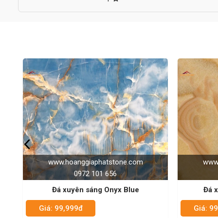
GIẢM 90
www.hoanggiaphatstone.com
ww
0972 101 656
Đá xuyên sáng Honey Onyx
Đá
Giá: 99,999đ
Giá: