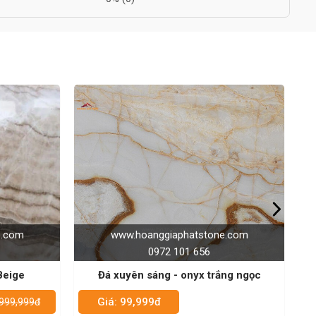
one.com
www.hoanggiaphatstone.com
0972 101 656
rắng ngọc
Pure White Onyx
Giá: 99,999đ