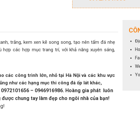
CÔN
Đị
nh, trắng, kem xen kẽ song song, tạo nên tấm đá nhẹ
 hợp các hợp mục trang trí, với khả năng xuyên sáng,
Ho
Fa
We
Yo
ho các công trình lớn, nhỏ tại Hà Nội và các khu vực
cũng như các hạng mục thi công đá ốp lát khác,
ine: 0972101656 – 0946916986. Hoàng gia phát luôn
g được chung tay làm đẹp cho ngôi nhà của bạn!
ng!