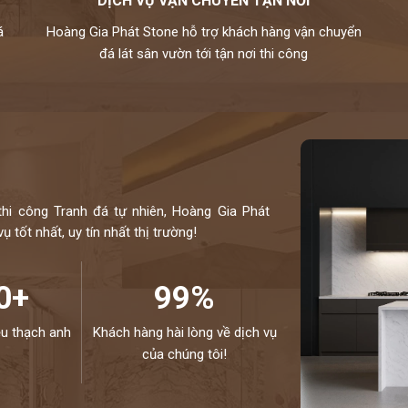
DỊCH VỤ VẬN CHUYỂN TẬN NƠI
á
Hoàng Gia Phát Stone hỗ trợ khách hàng vận chuyển
đá lát sân vườn tới tận nơi thi công
thi công Tranh đá tự nhiên, Hoàng Gia Phát
 tốt nhất, uy tín nhất thị trường!
0+
99%
ệu thạch anh
Khách hàng hài lòng về dịch vụ
của chúng tôi!