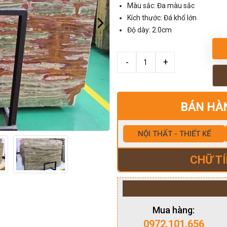
Màu sắc: Đa màu sắc
Kích thước: Đá khổ lớn
Độ dày: 2.0cm
BÁN HÀ
NỘI THẤT - THIẾT KẾ
CHỮ TÍ
Mua hàng:
0972.101.656