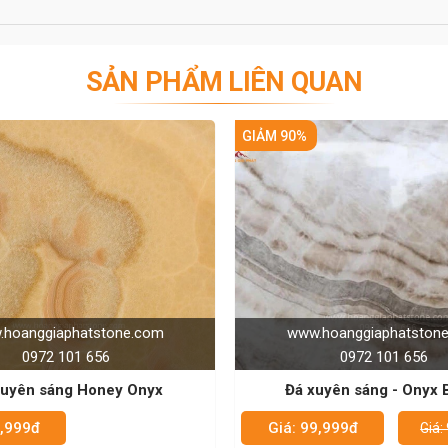
SẢN PHẨM LIÊN QUAN
%
w.hoanggiaphatstone.com
www.hoanggiaphatst
0972 101 656
0972 101 656
 xuyên sáng - Onyx Beige
Đá xuyên sáng - onyx t
 99,999đ
Giá: 99,999đ
Giá: 999,999đ