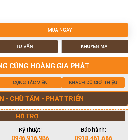
MUA NGAY
TƯ VẤN
KHUYẾN MẠI
NG CÙNG HOÀNG GIA PHÁT
CỘNG TÁC VIÊN
KHÁCH CŨ GIỚI THIỆU
N - CHỮ TÂM - PHÁT TRIỂN
HỖ TRỢ
Kỹ thuật:
Bảo hành:
0946.916.986
0918.461.686