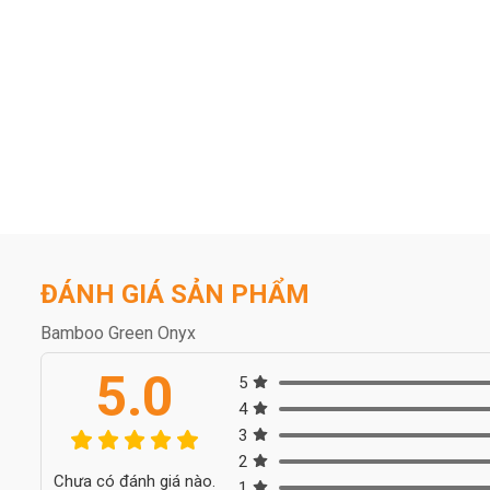
ĐÁNH GIÁ SẢN PHẨM
Bamboo Green Onyx
5.0
5
4
3
2
Chưa có đánh giá nào.
1