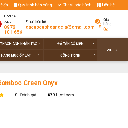
về đá
Quy trình bán hàng
Check bảo hành
Liên hệ
Hotline
Giỏ
0
Email liên hệ
24/7:
hàng
dacaocaphoanggia@gmail.com
0972
0đ
101 656
 THẠCH ANH NHÂN TẠO
ĐÁ TÂN CỔ ĐIỂN
VIDEO
HẠNG MỤC ỐP LÁT
CÔNG TRÌNH
Bamboo Green Onyx
Đánh giá
Lượt xem
0
670