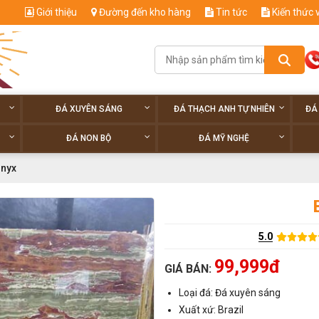
Giới thiệu
Đường đến kho hàng
Tin tức
Kiến thức 
ĐÁ XUYÊN SÁNG
ĐÁ THẠCH ANH TỰ NHIÊN
ĐÁ
ĐÁ NON BỘ
ĐÁ MỸ NGHỆ
nyx
5.0
99,999đ
GIÁ BÁN:
Loại đá: Đá xuyên sáng
Xuất xứ: Brazil