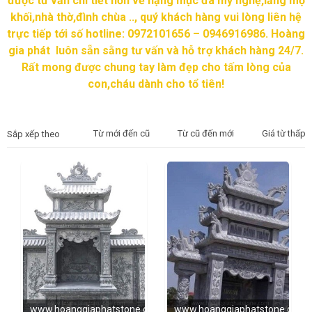
được tư vấn chi tiết hơn về hạng mục đá mỹ nghệ,lăng mộ
khối,nhà thờ,đình chùa .., quý khách hàng vui lòng liên hệ
trực tiếp tới số hotline: 0972101656 – 0946916986. Hoàng
gia phát luôn sẵn sằng tư vấn và hỗ trợ khách hàng 24/7.
Rất mong được chung tay làm đẹp cho tấm lòng của
con,cháu dành cho tổ tiên!
Từ mới đến cũ
Từ cũ đến mới
Giá từ thấp 
Sắp xếp theo
www.hoanggiaphatstone.com
www.hoanggiaphatstone.com