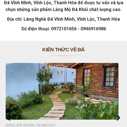
Đá Vĩnh Minh, Vĩnh Lộc, Thanh Hóa để được tư vấn và lựa
chọn những sản phẩm Lăng Mộ Đá Khối chất lượng cao.
Địa chỉ: Làng Nghề Đá Vĩnh Minh, Vĩnh Lộc, Thanh Hóa
Số điện thoại: 0972101656 - 0946916986
KIẾN THỨC VỀ ĐÁ
ĐĂNG BỞI ADMIN, 06/08/2024
ĐĂN