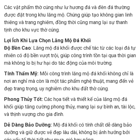
Các vật phẩm thờ cúng như lư hương đá và đèn đá thường
được đặt trong khu lăng mộ. Chúng giúp tạo không gian linh
thiêng và trang nghiêm, đồng thời cũng mang lại sự thanh
tịnh cho khu vực thờ cúng.
Lợi Ích Khi Lựa Chọn Lăng Mộ Đá Khối
Độ Bền Cao
: Lăng mộ đá khối được chế tác từ các loại đá tự
nhiên có độ bền vượt trội, giúp công trình tồn tại qua thời gian
mà không lo bị hư hại do tác động của môi trường.
Tính Thẩm Mỹ:
Mỗi công trình lăng mộ đá khối không chỉ là
nơi an nghỉ mà còn là một tác phẩm nghệ thuật, mang đến vẻ
đẹp trang trọng, uy nghiêm cho khu đất thờ cúng.
Phong Thủy Tốt:
Các họa tiết và thiết kế của lăng mộ đá
khối giúp tăng cường phong thủy, mang lại sự bình an, tài lộc,
và thịnh vượng cho gia đình.
Dễ Dàng Bảo Dưỡng:
Mộ đá khối có tính chất dễ dàng bảo
dưỡng và giữ được vẻ đẹp lâu dài, không bị ảnh hưởng bởi
các yếu tố thời tiết như mưa, gió hay nắng.