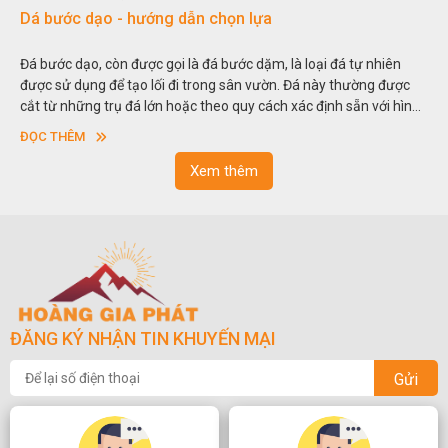
Dá bước dạo - hướng dẫn chọn lựa
Đá
Đá bước dạo, còn được gọi là đá bước dặm, là loại đá tự nhiên
Hòn
được sử dụng để tạo lối đi trong sân vườn. Đá này thường được
thu
cắt từ những trụ đá lớn hoặc theo quy cách xác định sẵn với hình
tro
vuông hoặc hình chữ nhật và có độ dày khác nhau.
sơn
ĐỌC THÊM
ĐỌ
ngo
Xem thêm
ĐĂNG KÝ NHẬN TIN KHUYẾN MẠI
Gửi