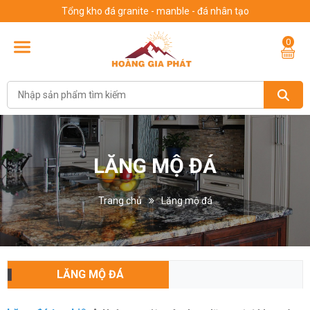
Tổng kho đá granite - manble - đá nhân tạo
0
LĂNG MỘ ĐÁ
Trang chủ
Lăng mộ đá
LĂNG MỘ ĐÁ