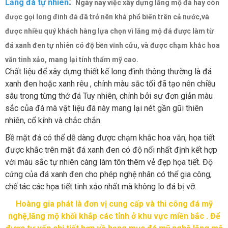
:
Lăng đá tự nhiê
n
Ngày nay việc xây dựng lăng mộ đá hay còn
được gọi long đình đá đã trở nên khá phổ biến trên cả nước,và
được nhiều quý khách hàng lựa chọn vì lăng mộ đá được làm từ
đá xanh đen tự nhiên có độ bền vĩnh cửu, và được chạm khắc hoa
văn tinh xảo, mang lại tính thẩm mỹ cao.
Chất liệu để xây dựng thiết kế long đình thông thường là đá
xanh đen hoặc xanh rêu , chính màu sắc tối đã tạo nên chiều
sâu trong từng thớ đá Tuy nhiên, chính bởi sự đơn giản màu
sắc của đá mà vật liệu đá này mang lại nét gần gũi thiên
nhiên, cổ kính và chắc chắn.
Bề mặt đá có thể dễ dàng được chạm khắc hoa văn, họa tiết
được khắc trên mặt đá xanh đen có độ nổi nhất định kết hợp
với màu sắc tự nhiên càng làm tôn thêm vẻ đẹp họa tiết. Độ
cứng của đá xanh đen cho phép nghệ nhân có thể gia công,
chế tác các họa tiết tinh xảo nhất mà không lo đá bị vỡ.
Hoàng gia phát là đơn vị cung cấp và thi công đá mỹ
nghệ,lăng mộ khối khắp các tỉnh ở khu vực miền bắc . Để