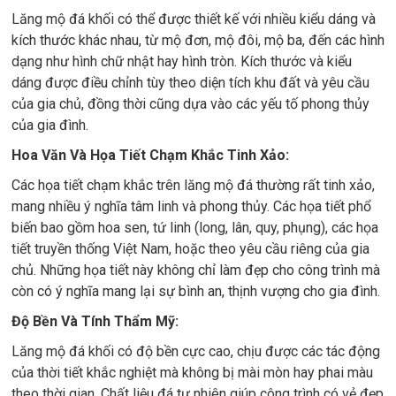
Lăng mộ đá khối có thể được thiết kế với nhiều kiểu dáng và
kích thước khác nhau, từ mộ đơn, mộ đôi, mộ ba, đến các hình
dạng như hình chữ nhật hay hình tròn. Kích thước và kiểu
dáng được điều chỉnh tùy theo diện tích khu đất và yêu cầu
của gia chủ, đồng thời cũng dựa vào các yếu tố phong thủy
của gia đình.
Hoa Văn Và Họa Tiết Chạm Khắc Tinh Xảo:
Các họa tiết chạm khắc trên lăng mộ đá thường rất tinh xảo,
mang nhiều ý nghĩa tâm linh và phong thủy. Các họa tiết phổ
biến bao gồm hoa sen, tứ linh (long, lân, quy, phụng), các họa
tiết truyền thống Việt Nam, hoặc theo yêu cầu riêng của gia
chủ. Những họa tiết này không chỉ làm đẹp cho công trình mà
còn có ý nghĩa mang lại sự bình an, thịnh vượng cho gia đình.
Độ Bền Và Tính Thẩm Mỹ:
Lăng mộ đá khối có độ bền cực cao, chịu được các tác động
của thời tiết khắc nghiệt mà không bị mài mòn hay phai màu
theo thời gian. Chất liệu đá tự nhiên giúp công trình có vẻ đẹp