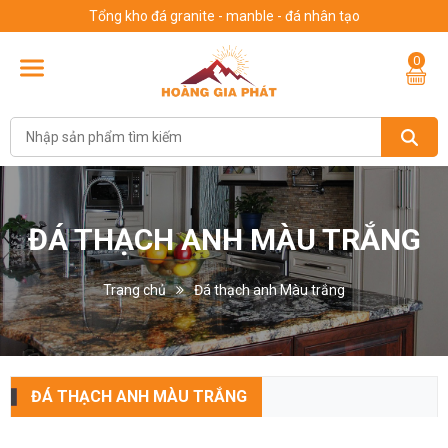
Tổng kho đá granite - manble - đá nhân tạo
0
ĐÁ THẠCH ANH MÀU TRẮNG
Trang chủ
Đá thạch anh Màu trắng
ĐÁ THẠCH ANH MÀU TRẮNG