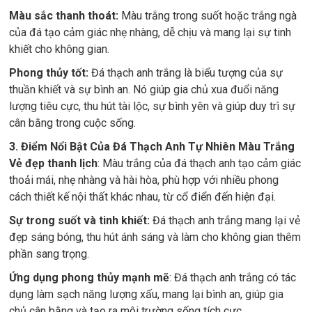
Màu sắc thanh thoát:
Màu trắng trong suốt hoặc trắng ngà
của đá tạo cảm giác nhẹ nhàng, dễ chịu và mang lại sự tinh
khiết cho không gian.
Phong thủy tốt:
Đá thạch anh trắng là biểu tượng của sự
thuần khiết và sự bình an. Nó giúp gia chủ xua đuổi năng
lượng tiêu cực, thu hút tài lộc, sự bình yên và giúp duy trì sự
cân bằng trong cuộc sống.
3. Điểm Nổi Bật Của Đá Thạch Anh Tự Nhiên Màu Trắng
Vẻ đẹp thanh lịch
: Màu trắng của đá thạch anh tạo cảm giác
thoải mái, nhẹ nhàng và hài hòa, phù hợp với nhiều phong
cách thiết kế nội thất khác nhau, từ cổ điển đến hiện đại.
Sự trong suốt và tinh khiết:
Đá thạch anh trắng mang lại vẻ
đẹp sáng bóng, thu hút ánh sáng và làm cho không gian thêm
phần sang trọng.
Ứng dụng phong thủy mạnh mẽ
: Đá thạch anh trắng có tác
dụng làm sạch năng lượng xấu, mang lại bình an, giúp gia
chủ cân bằng và tạo ra môi trường sống tích cực.