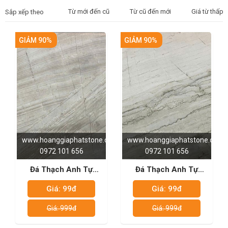
Từ mới đến cũ
Từ cũ đến mới
Giá từ thấp 
Sắp xếp theo
GIẢM 90%
GIẢM 90%
www.hoanggiaphatstone.com
www.hoanggiaphatstone.com
0972 101 656
0972 101 656
Đá Thạch Anh Tự
Đá Thạch Anh Tự
Nhiên - White
Nhiên - Whitepear
Giá: 99đ
Giá: 99đ
Supereme
Giá: 999đ
Giá: 999đ