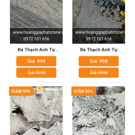
www.hoanggiaphatstone.com
www.hoanggiaphatstone.com
0972 101 656
0972 101 656
Đá Thạch Anh Tự
Đá Thạch Anh Tự
Nhiên - Blue Moon
Nhiên - Pantagonia pc
Giá: 99đ
Giá: 99đ
Giá: 999đ
Giá: 999đ
GIẢM 90%
GIẢM 90%