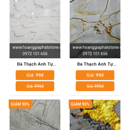
www.hoanggiaphatstone.com
www.hoanggiaphatstone.com
0972 101 656
0972 101 656
Đá Thạch Anh Tự
Đá Thạch Anh Tự
Nhiên - Casablanca
Nhiên - Blue Roma
Giá: 99đ
Giá: 99đ
Giá: 999đ
Giá: 999đ
GIẢM 90%
GIẢM 90%