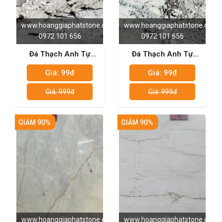
www.hoanggiaphatstone.com
www.hoanggiaphatstone.com
0972 101 656
0972 101 656
Đá Thạch Anh Tự
Đá Thạch Anh Tự
Nhiên - Pantagonia
Nhiên - Tourmaline
Giá: 99đ
Giá: 99đ
Giá: 999đ
Giá: 999đ
GIẢM 90%
GIẢM 90%
www.hoanggiaphatstone.com
www.hoanggiaphatstone.com