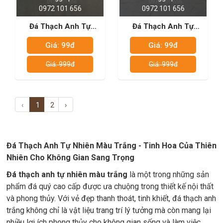
0972 101 656
0972 101 656
Đá Thạch Anh Tự
Đá Thạch Anh Tự
Nhiên - White
Nhiên - Bianco super
Giá: 99đ
Giá: 99đ
Crystallo
Giá: 999đ
Giá: 999đ
‹
1
2
›
Đá Thạch Anh Tự Nhiên Màu Trắng - Tinh Hoa Của Thiên
Nhiên Cho Không Gian Sang Trọng
Đá thạch anh tự nhiên màu trắng
là một trong những sản
phẩm đá quý cao cấp được ưa chuộng trong thiết kế nội thất
và phong thủy. Với vẻ đẹp thanh thoát, tinh khiết, đá thạch anh
trắng không chỉ là vật liệu trang trí lý tưởng mà còn mang lại
nhiều lợi ích phong thủy cho không gian sống và làm việc.