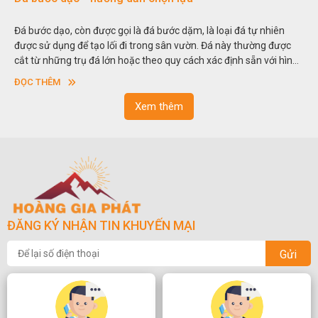
Đá bước dạo, còn được gọi là đá bước dặm, là loại đá tự nhiên
được sử dụng để tạo lối đi trong sân vườn. Đá này thường được
cắt từ những trụ đá lớn hoặc theo quy cách xác định sẵn với hình
vuông hoặc hình chữ nhật và có độ dày khác nhau.
ĐỌC THÊM
Xem thêm
ĐĂNG KÝ NHẬN TIN KHUYẾN MẠI
Gửi