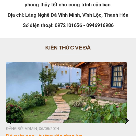
phong thủy tốt cho công trình của bạn.
Địa chỉ: Làng Nghề Đá Vĩnh Minh, Vĩnh Lộc, Thanh Hóa
Số điện thoại: 0972101656 - 0946916986
KIẾN THỨC VỀ ĐÁ
4
ĐĂNG BỞI ADMIN, 06/08/2024