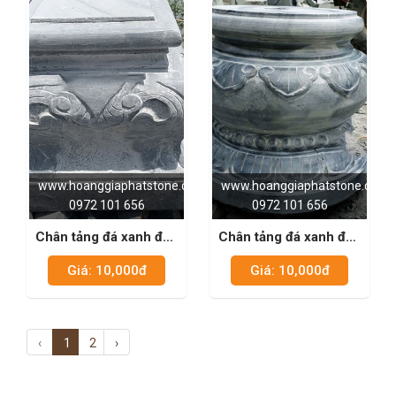
www.hoanggiaphatstone.com
www.hoanggiaphatstone.com
0972 101 656
0972 101 656
Chân tảng đá xanh đen
Chân tảng đá xanh đen
02
03
Giá: 10,000đ
Giá: 10,000đ
‹
1
2
›