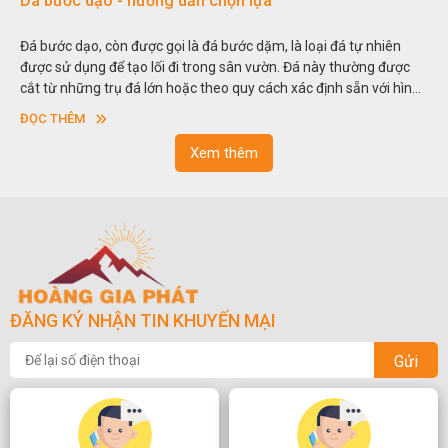
ẫn chọn lựa
Đá non bộ - cách lựa chọ
à đá bước dặm, là loại đá tự nhiên
Hòn non bộ được biết đến là m
 trong sân vườn. Đá này thường được
thu nhỏ, đưa mô hình những ng
c theo quy cách xác định sẵn với hình
trong các vườn cảnh. Hay nói m
à có độ dày khác nhau.
sơn”. Nghệ thuật hòn non bộ 
ĐỌC THÊM
ngoạn và phong thủy trong cu
Xem thêm
ĐĂNG KÝ NHẬN TIN KHUYẾN MẠI
Gửi