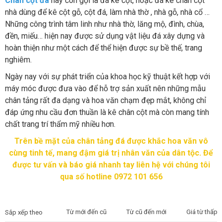
Chân cột đá
hay còn gọi là đá kê cột, hoặc đá kê chân cột
nhà dùng để kê cột gỗ, cột đá, làm nhà thờ , nhà gỗ, nhà cổ …
Những công trình tâm linh như nhà thờ, lăng mộ, đình, chùa,
đền, miếu… hiện nay được sử dụng vật liệu đá xây dựng và
hoàn thiện như một cách để thể hiện được sự bề thế, trang
nghiêm.
Ngày nay với sự phát triển của khoa học kỹ thuật kết hợp với
máy móc được đưa vào để hỗ trợ sản xuất nên những mẫu
chân tảng rất đa dạng và hoa văn chạm đẹp mắt, không chỉ
đáp ứng nhu cầu đơn thuần là kê chân cột mà còn mang tính
chất trang trí thẩm mỹ nhiều hơn.
Trên bề mặt của chân tảng đá được khắc hoa văn vô
cùng tinh tế, mang đậm giá trị nhân văn của dân tộc. Để
được tư vấn và báo giá nhanh tay liên hệ với chúng tôi
qua số hotline 0972 101 656
Từ mới đến cũ
Từ cũ đến mới
Giá từ thấp 
Sắp xếp theo