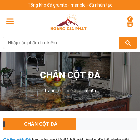
Tổng kho đá granite - manble - đá nhân tạo
0
CHÂN CỘT ĐÁ
Trang chủ
Chân cột đá
CHÂN CỘT ĐÁ