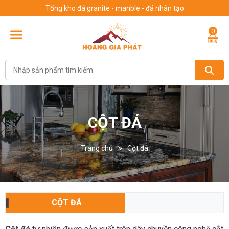
Tổng kho đá granite - manble - đá nhân tạo
0
CỘT ĐÁ
Trang chủ
Cột đá
CỘT ĐÁ