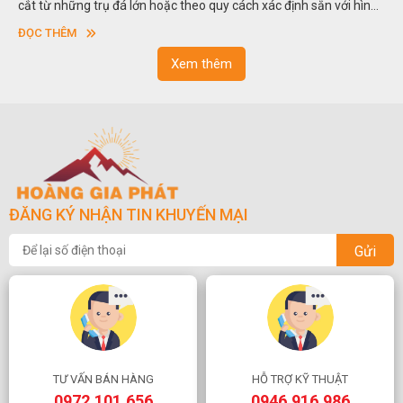
cắt từ những trụ đá lớn hoặc theo quy cách xác định sẵn với hình
vuông hoặc hình chữ nhật và có độ dày khác nhau.
ĐỌC THÊM
Xem thêm
ĐĂNG KÝ NHẬN TIN KHUYẾN MẠI
Gửi
TƯ VẤN BÁN HÀNG
HỖ TRỢ KỸ THUẬT
0972.101.656
0946.916.986