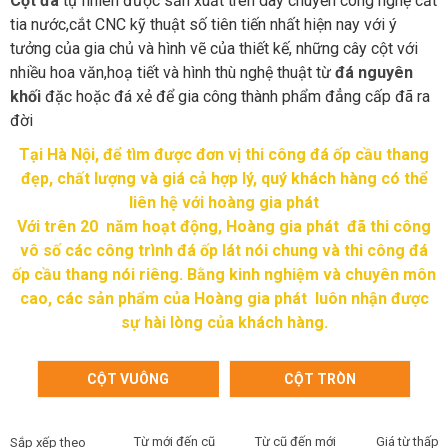
Cột đá
tự nhiên được sản xuất trên dây chuyền công nghệ cắt
tia nước,cắt CNC kỹ thuật số tiên tiến nhất hiện nay với ý
tưởng của gia chủ và hình vẽ của thiết kế, những cây cột với
nhiều hoa văn,hoạ tiết và hình thù nghệ thuật từ
đá nguyên
khối
đặc hoặc đá xẻ để gia công thành phẩm đẳng cấp đã ra
đời
Tại Hà Nội, để tìm được đơn vị thi công đá ốp cầu thang
đẹp, chất lượng và giá cả hợp lý, quý khách hàng có thể
liên hệ với hoàng gia phát
Với trên 20 năm hoạt động, Hoàng gia phát đã thi công
vô số các công trình đá ốp lát nói chung và thi công đá
ốp cầu thang nói riêng. Bằng kinh nghiệm và chuyên môn
cao, các sản phẩm của Hoàng gia phát luôn nhận được
sự hài lòng của khách hàng.
CỘT VUÔNG
CỘT TRÒN
Từ mới đến cũ
Từ cũ đến mới
Giá từ thấp 
Sắp xếp theo