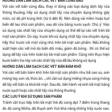
HƯỚNG DẪN LÀM SẠCH CÁC VẾT BẨN CỨNG ĐẦU
Với các vết bẩn cứng đầu, thay vì dùng các loại dung dịch tẩy rửa
thông thường, hãy sử dụng chất tẩy rửa chuyên dụng không gây
mòn, có độ pH trung tính (từ 6 đến 8). Nên dùng vải mềm hoặc bọt
biển để lau chùi sản phẩm, sau đó rửa bằng nước sạch. Chú ý: Việc
sử dụng các chất tẩy rửa chuyên dụng có thể để lại các vết trên bề
mặt sản phẩm. Do vậy, trước khi sử dụng chất tẩy rửa chuyên dụng,
hãy thử trước với một vùng nhỏ trên bề mặt sản phẩm. Nếu không
xuất hiện các vết mờ do biến đổi màu, giảm độ bóng… thì có thể sử
dụng để tẩy rửa trên toàn bộ bề mặt sản phẩm. Cũng nên thực hiện
bước kiểm tra này với các chất tẩy rửa đã lâu không sử dụng
HƯỚNG DẪN LÀM SẠCH CÁC VẾT BẨN BÁM KHÔ
Với các vết bẩn bám khô trên bề mặt sản phẩm như bã cao su, sơn
móng tay, sơn vẽ, thức ăn…, chỉ cần sử dụng miếng nhựa cứng mỏng
để lấy vết bẩn ra khỏi bề mặt. Sau đó, tiến hành vệ sinh bề mặt bằng
nước sạch hoặc các chất tẩy rửa thông thường.
CÁC LƯU Ý KHI SỬ DỤNG SẢN PHẨM
Tránh cắt trực tiếp trên bề mặt Với độ cứng đạt 7 điểm trong thang
đo độ cứng Mohs, đá thạch anh Vcó khả năng chống trầy xước cao.