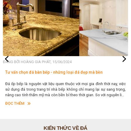
ĐĂNG BỞI HOÀNG GIA PHÁT, 15/06/2024
Tư vấn chọn đá bàn bếp - những loại đá đẹp mà bền
Đá ốp bếp là nguyên vật liệu quen thuộc với mọi gia đình thời nay, việc
sử dụng đá trong trang trí nhà bếp không chỉ mang lại sự sang trọng,
nâng cao tính thẩm mỹ mà còn bền bỉ theo thời gian. So với nguyên liệu
đá tự nhiên, đá thạch anh nhân tạo cũng khá phổ biến và khá được ưa
ĐỌC THÊM
dùng. Vậy nên chọn đá tự nhiên hay nhân tạo để ốp bếp tốt hơn. Hãy tìm
hiểu ngay dưới đây nhé.
KIẾN THỨC VỀ ĐÁ