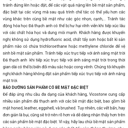
tránh đứng lên hoặc đặt, để các vật quá nặng lên bề mặt sản phẩm,
đặc biệt tại các vùng mà sau quá trình chế tác có thể yếu hơn các
vùng khác trên cùng bề mặt như các góc nhọn, cạnh,… Tránh tác
động hóa học Đá thạch anh có thể bị hư hại vĩnh viễn khi tiếp xúc lâu
với các chất hóa học và dung môi mạnh. Khách hàng được khuyến
nghị không sử dụng hydrofluoric acid, chất tẩy sơn hoặc bất kì sản
phẩm nào có chứa trichloroethane hoặc methylene chloride để vệ
sinh bề mặt sản phẩm. Tránh tiếp xúc trực tiếp với ánh sáng mặt trời
Đá thạch anh khi tiếp xúc trực tiếp với ánh sáng mặt trời trong thời
gian dài có thể bị biến đổi màu sắc hoặc cong vênh. Chúng tôi khuyến
nghị khách hàng không đặt sản phẩm tiếp xúc trực tiếp với ánh nắng
mặt trời.
BẢO DƯỠNG SẢN PHẨM CÓ BỀ MẶT ĐẶC BIỆT
Để đáp ứng nhu cầu đa dạng của khách hàng, Vicostone cung cấp
nhiều sản phẩm đá thạch anh với các bề mặt đặc biệt, bao gồm bề
mặt honed, leather, eggshell, và brushed. Tuy nhiên, các vết bẩn, hay
đơn giản là bụi, cũng sẽ trở nên rõ hơn và dễ dàng nhận thấy hơn trên
các sản phẩm bề mặt đặc biệt. Vì vậy, hãy lau chùi bề mặt sản phẩm