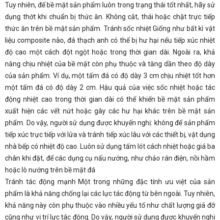
Tuy nhiên, để bề mặt sản phẩm luôn trong trạng thái tốt nhất, hãy sử
dụng thớt khi chuẩn bị thức ăn. Không cắt, thái hoặc chặt trực tiếp
thức ăn trên bề mặt sản phẩm. Tránh sốc nhiệt Giống như bất kì vật
liệu composite nào, đá thạch anh có thể bị hư hại nếu tiếp xúc nhiệt
độ cao một cách đột ngột hoặc trong thời gian dài. Ngoài ra, khả
năng chịu nhiệt của bề mặt còn phụ thuộc và tăng dần theo độ dày
của sản phẩm. Ví dụ, một tấm đá có độ dày 3 cm chịu nhiệt tốt hơn
một tấm đá có độ dày 2 cm. Hậu quả của việc sốc nhiệt hoặc tác
động nhiệt cao trong thời gian dài có thể khiến bề mặt sản phẩm
xuất hiện các vết nứt hoặc gây các hư hại khác trên bề mặt sản
phẩm. Do vậy, người sử dụng được khuyến nghị: không để sản phẩm
tiếp xúc trực tiếp với lửa và tránh tiếp xúc lâu với các thiết bị, vật dụng
nhà bếp có nhiệt độ cao. Luôn sử dụng tấm lót cách nhiệt hoặc giá ba
chân khi đặt, để các dụng cụ nấu nướng, như chảo rán điện, nồi hầm
hoặc lò nướng trên bề mặt đá
Tránh tác động mạnh Một trong những đặc tính ưu việt của sản
phẩm là khả năng chống lại các lực tác động từ bên ngoài. Tuy nhiên,
khả năng này còn phụ thuộc vào nhiều yếu tố như chất lượng giá đỡ
cũng như vị trí lực tác động. Do vậy, người sử dụng được khuyến nghị