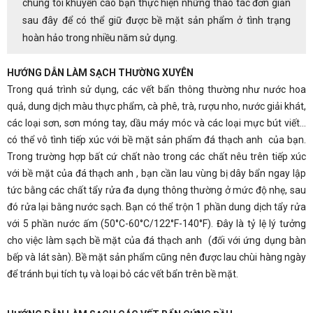
chúng tôi khuyến cáo bạn thực hiện những thao tác đơn giản
sau đây để có thể giữ được bề mặt sản phẩm ở tình trạng
hoàn hảo trong nhiều năm sử dụng.
HƯỚNG DẪN LÀM SẠCH THƯỜNG XUYÊN
Trong quá trình sử dụng, các vết bẩn thông thường như nước hoa
quả, dung dịch màu thực phẩm, cà phê, trà, rượu nho, nước giải khát,
các loại sơn, sơn móng tay, dầu máy móc và các loại mực bút viết...
có thể vô tình tiếp xúc với bề mặt sản phẩm đá thạch anh của bạn.
Trong trường hợp bất cứ chất nào trong các chất nêu trên tiếp xúc
với bề mặt của đá thạch anh , bạn cần lau vùng bị dây bẩn ngay lập
tức bằng các chất tẩy rửa đa dụng thông thường ở mức độ nhẹ, sau
đó rửa lại bằng nước sạch. Bạn có thể trộn 1 phần dung dịch tẩy rửa
với 5 phần nước ấm (50°C-60°C/122°F-140°F). Đây là tỷ lệ lý tưởng
cho việc làm sạch bề mặt của đá thạch anh (đối với ứng dụng bàn
bếp và lát sàn). Bề mặt sản phẩm cũng nên được lau chùi hàng ngày
để tránh bụi tích tụ và loại bỏ các vết bẩn trên bề mặt.