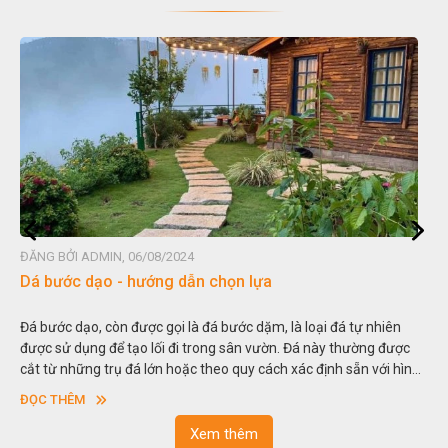
ĐĂNG BỞI ADMIN, 06/08/2024
Dá bước dạo - hướng dẫn chọn lựa
Đá bước dạo, còn được gọi là đá bước dặm, là loại đá tự nhiên
được sử dụng để tạo lối đi trong sân vườn. Đá này thường được
cắt từ những trụ đá lớn hoặc theo quy cách xác định sẵn với hình
vuông hoặc hình chữ nhật và có độ dày khác nhau.
ĐỌC THÊM
Xem thêm