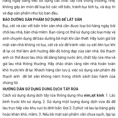
hàng ngày bằng việc sử dụng các chất tẩy rửa thông thường, nhẹ,
không gây ăn mòn để loại bỏ các vết bẩn, tránh bụi tích tụ, và duy trì
vẻ đẹp sản phẩm như lúc ban đầu.
BẢO DƯỠNG SẢN PHẨM SỬ DỤNG ĐỂ LÁT SÀN
Bụi, cát và các vết bẩn trên sàn nhà cần được loại bỏ hàng ngày bởi
chổi lau nhà, bàn chải mềm. Bạn cũng có thể sử dụng các loại máy vệ
sinh chuyên dụng để bảo dưỡng bề mặt khi cần thiết. Hãy luôn giữ bề
mặt sàn nhà không có bụi, cát và sỏi để tránh việc cọ xát liên tục khi
đi lại có thể làm ảnh hưởng đến độ bóng đẹp của sàn nhà. Đá thạch
anh có thể được lau chùi dễ dàng bằng nước ấm, chất tẩy rửa nhẹ và
giẻ lau nhà thông thường. Hãy chắc chắn rằng nền nhà hoàn toàn
khô trước khi đi lại. Khách hàng cần lưu ý, việc sử dụng sản phẩm đá
thạch anh để lát sàn không nằm trong chính sách bảo hành của
chúng tôi
HƯỚNG DẪN SỬ DỤNG DUNG DỊCH TẨY RỬA
Cách sử dụng dung dịch tẩy rửa thông dụng như
vim,xịt kính
: 1. Lắc
bình trước khi sử dụng; 2. Sử dụng một lượng dung dịch vừa đủ để
lau trực tiếp vào khu vực bị dính bẩn. Đợi 2-3 phút và lau lại bằng giấy
hoặc khăn khô, mềm; 3. Nếu bề mặt sản phẩm vẫn chưa sạch, lặp lại