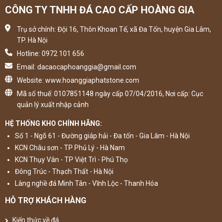
CÔNG TY TNHH ĐÁ CAO CẤP HOÀNG GIA
Trụ sở chính: Đội 16, Thôn Khoan Tế, xã Đa Tốn, huyện Gia Lâm,
TP. Hà Nội
Hotline: 0972 101 656
Email: dacaocaphoanggia@gmail.com
Website: www.hoanggiaphatstone.com
Mã số thuế: 0107851148 ngày cấp 07/04/2016, Nơi cấp: Cục
quản lý xuất nhập cảnh
HỆ THỐNG KHO CHÍNH HÃNG:
Số 1 - Ngõ 61 - Đường giáp hải - Đa tốn - Gia Lâm - Hà Nội
KCN Châu sơn - TP Phủ Lý - Hà Nam
KCN Thụy Vân - TP Việt Trì - Phú Thọ
Đông Trúc - Thạch Thất - Hà Nội
Làng nghề đá Minh Tân - Vĩnh Lộc - Thanh Hóa
HỖ TRỢ KHÁCH HÀNG
Kiến thức về đá