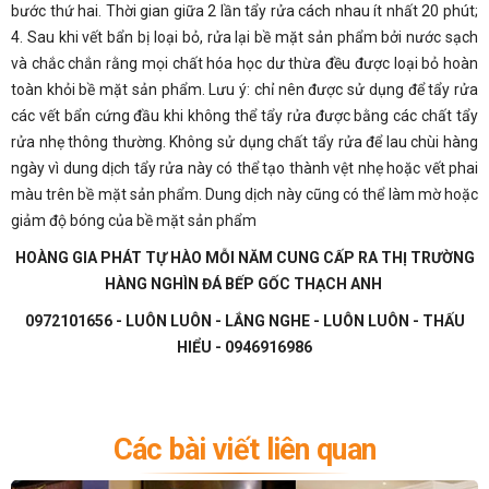
bước thứ hai. Thời gian giữa 2 lần tẩy rửa cách nhau ít nhất 20 phút;
4. Sau khi vết bẩn bị loại bỏ, rửa lại bề mặt sản phẩm bởi nước sạch
và chắc chắn rằng mọi chất hóa học dư thừa đều được loại bỏ hoàn
toàn khỏi bề mặt sản phẩm. Lưu ý: chỉ nên được sử dụng để tẩy rửa
các vết bẩn cứng đầu khi không thể tẩy rửa được bằng các chất tẩy
rửa nhẹ thông thường. Không sử dụng chất tẩy rửa để lau chùi hàng
ngày vì dung dịch tẩy rửa này có thể tạo thành vệt nhẹ hoặc vết phai
màu trên bề mặt sản phẩm. Dung dịch này cũng có thể làm mờ hoặc
giảm độ bóng của bề mặt sản phẩm
HOÀNG GIA PHÁT TỰ HÀO MỖI NĂM CUNG CẤP RA THỊ TRƯỜNG
HÀNG NGHÌN ĐÁ BẾP GỐC THẠCH ANH
0972101656 - LUÔN LUÔN - LẮNG NGHE - LUÔN LUÔN - THẤU
HIỂU - 0946916986
Các bài viết liên quan