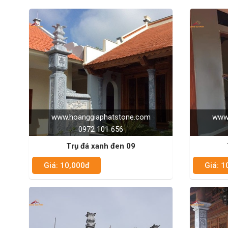
www.hoanggiaphatstone.com
www.
0972 101 656
Trụ đá xanh đen 09
Giá: 10,000đ
Giá: 1