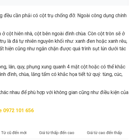
ựng đều cần phải có cột trụ chống đỡ. Ngoài công dụng chính
ở cột hiên nhà, cột bên ngoài đình chùa. Còn cột tròn sẽ ở
rụ là đá tự nhiên nguyên khối như: xanh đen hoặc xanh rêu,
uất hiện cũng như ngăn chặn được quá trình sụt lún dưới tác
ong, lân, quy, phụng xung quanh 4 mặt cột hoặc có thể khắc
h đình, chùa, lăng tẩm có khắc họa tiết tứ quý: tùng, cúc,
 khác nhau để phù hợp với không gian cũng như điều kiện của
ne 0972 101 656
Từ cũ đến mới
Giá từ thấp đến cao
Giá từ cao đến thấp