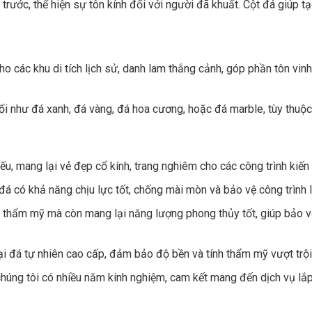
rước, thể hiện sự tôn kính đối với người đã khuất. Cột đá giúp t
o các khu di tích lịch sử, danh lam thắng cảnh, góp phần tôn vinh
ối như đá xanh, đá vàng, đá hoa cương, hoặc đá marble, tùy thuộ
hiếu, mang lại vẻ đẹp cổ kính, trang nghiêm cho các công trình kiến t
á có khả năng chịu lực tốt, chống mài mòn và bảo vệ công trình l
 thẩm mỹ mà còn mang lại năng lượng phong thủy tốt, giúp bảo vệ 
oại đá tự nhiên cao cấp, đảm bảo độ bền và tính thẩm mỹ vượt trội
chúng tôi có nhiều năm kinh nghiệm, cam kết mang đến dịch vụ lắp 