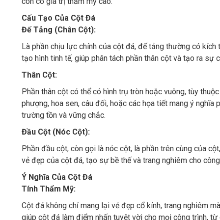
còn có giá trị thẩm mỹ cao.
Cấu Tạo Của Cột Đá
Đế Tảng (Chân Cột):
Là phần chịu lực chính của cột đá, đế tảng thường có kích
tạo hình tinh tế, giúp phân tách phần thân cột và tạo ra sự 
Thân Cột:
Phần thân cột có thể có hình trụ tròn hoặc vuông, tùy thuộ
phượng, hoa sen, câu đối, hoặc các họa tiết mang ý nghĩa
trường tồn và vững chắc.
Đầu Cột (Nóc Cột):
Phần đầu cột, còn gọi là nóc cột, là phần trên cùng của cột,
vẻ đẹp của cột đá, tạo sự bề thế và trang nghiêm cho công
Ý Nghĩa Của Cột Đá
Tính Thẩm Mỹ:
Cột đá không chỉ mang lại vẻ đẹp cổ kính, trang nghiêm mà c
giúp cột đá làm điểm nhấn tuyệt vời cho mọi công trình, từ c