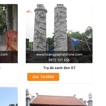
e.com
www.hoanggiaphatstone.com
0972 101 656
8
Trụ đá xanh đen 07
Giá: 10,000đ