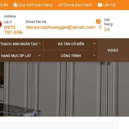
về đá
Quy trình bán hàng
Check bảo hành
Liên hệ
Hotline
Giỏ
0
Email liên hệ
24/7:
hàng
dacaocaphoanggia@gmail.com
0972
0đ
101 656
 THẠCH ANH NHÂN TẠO
ĐÁ TÂN CỔ ĐIỂN
VIDEO
HẠNG MỤC ỐP LÁT
CÔNG TRÌNH