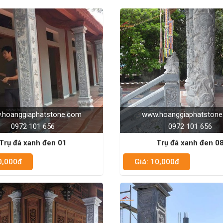
hoanggiaphatstone.com
www.hoanggiaphatston
0972 101 656
0972 101 656
Trụ đá xanh đen 01
Trụ đá xanh đen 0
0,000đ
Giá: 10,000đ