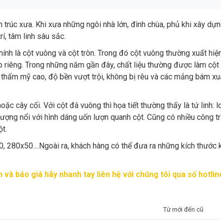
n trúc xưa. Khi xưa những ngôi nhà lớn, đình chùa, phủ khi xây d
rí, tâm linh sâu sắc.
h là cột vuông và cột tròn. Trong đó cột vuông thường xuất hiện 
 riêng. Trong những năm gần đây, chất liệu thường được làm cột t
nh thẩm mỹ cao, độ bền vượt trội, không bị rêu và các mảng bám x
cây cối. Với cột đá vuông thì họa tiết thường thấy là tứ linh: l
ợng nổi với hình dáng uốn lượn quanh cột. Cũng có nhiều công trìn
ột.
, 280x50....Ngoài ra, khách hàng có thể đưa ra những kích thước
 và báo giá hãy nhanh tay liên hệ với chúng tôi qua số hotli
Từ mới đến cũ