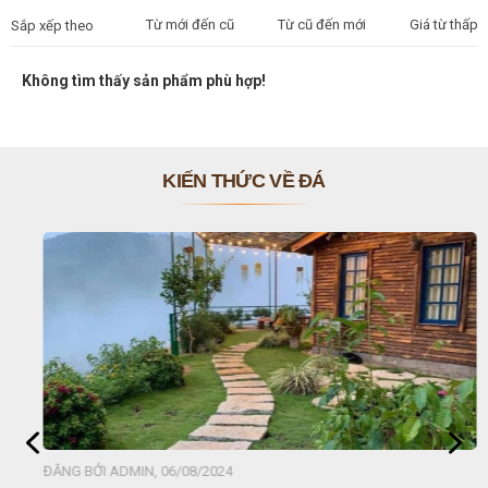
Từ mới đến cũ
Từ cũ đến mới
Giá từ thấp 
Sắp xếp theo
Không tìm thấy sản phẩm phù hợp!
KIẾN THỨC VỀ ĐÁ
ĐĂNG BỞI ADMIN, 06/08/2024