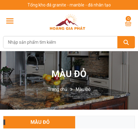
Tổng kho đá granite - manble - đá nhân tạo
0
MÀU ĐỎ
Trang chủ
Màu Đỏ
MÀU ĐỎ