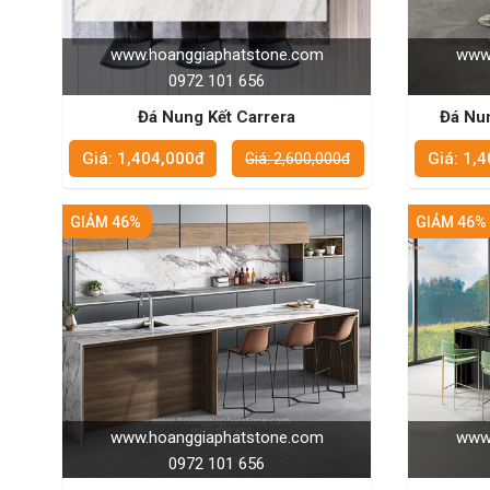
www.hoanggiaphatstone.com
www.
0972 101 656
Đá Nung Kết Carrera
Đá Nu
Giá: 1,404,000đ
Giá: 1,
Giá: 2,600,000đ
GIẢM 46%
GIẢM 46%
www.hoanggiaphatstone.com
www.
0972 101 656