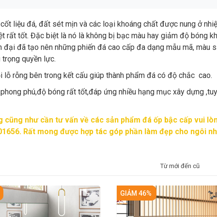
 cốt liệu đá, đất sét mịn và các loại khoáng chất được nung ở nhi
t rất tốt. Đặc biệt là nó là không bị bạc màu hay giảm độ bóng kh
ện đại đã tạo nên những phiến đá cao cấp đa dạng mẫu mã, màu sắ
 trọng quyền lực.
ọi lỗ rỗng bên trong kết cấu giúp thành phẩm đá có độ chắc cao.
hong phú,độ bóng rất tốt,đáp ứng nhiều hạng mục xây dựng ,tuy n
g cũng như cần tư vấn về các sản phẩm đá ốp bậc cấp vui lò
101656. Rất mong được hợp tác góp phần làm đẹp cho ngôi nh
Từ mới đến cũ
GIẢM 46%