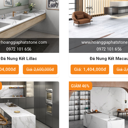
hoanggiaphatstone.com
www.hoanggiaphatston
0972 101 656
0972 101 656
Đá Nung Kết Lillac
Đá Nung Kết Maca
404,000đ
Giá: 1,404,000đ
Giá: 2,600,000đ
Giá: 2
GIẢM 46%