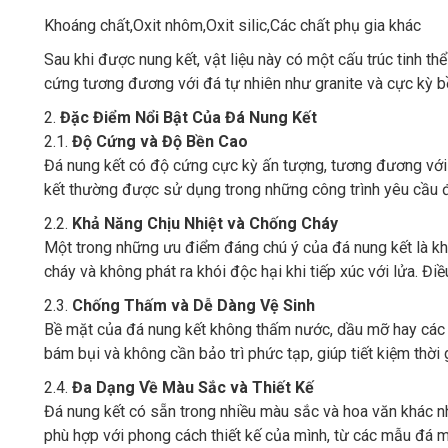
Khoáng chất,Oxit nhôm,Oxit silic,Các chất phụ gia khác
Sau khi được nung kết, vật liệu này có một cấu trúc tinh 
cứng tương đương với đá tự nhiên như granite và cực kỳ bề
2.
Đặc Điểm Nổi Bật Của Đá Nung Kết
2.1.
Độ Cứng và Độ Bền Cao
Đá nung kết có độ cứng cực kỳ ấn tượng, tương đương với đ
kết thường được sử dụng trong những công trình yêu cầu đ
2.2.
Khả Năng Chịu Nhiệt và Chống Cháy
Một trong những ưu điểm đáng chú ý của đá nung kết là khả
cháy và không phát ra khói độc hại khi tiếp xúc với lửa. Đi
2.3.
Chống Thấm và Dễ Dàng Vệ Sinh
Bề mặt của đá nung kết không thấm nước, dầu mỡ hay các c
bám bụi và không cần bảo trì phức tạp, giúp tiết kiệm thờ
2.4.
Đa Dạng Về Màu Sắc và Thiết Kế
Đá nung kết có sẵn trong nhiều màu sắc và hoa văn khác n
phù hợp với phong cách thiết kế của mình, từ các mẫu đá 