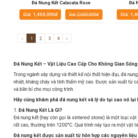
Đá Nung Kết Calacata Rose
Đá 
Giá: 1,404,000đ
Giá: 1,
Giá: 2,600,000đ
‹
1
2
3
4
›
Đá Nung Kết – Vật Liệu Cao Cấp Cho Không Gian Sốn
Trong ngành xây dựng và thiết kế nội thất hiện đại, đá nun
nhiệt, kháng cháy và tính thẩm mỹ cao. Được sản xuất từ cá
và bền bỉ cho mọi công trình.
Hãy cùng khám phá đá nung kết và lý do tại sao nó lại l
1.
Đá Nung Kết Là Gì?
Đá nung kết (hay còn gọi là sintered stone) là một loại vật
rất cao, thường trên 1200°C. Quá trình này tạo ra một vật l
Đá nung kết được sản xuất từ hỗn hợp các nguyên liệu