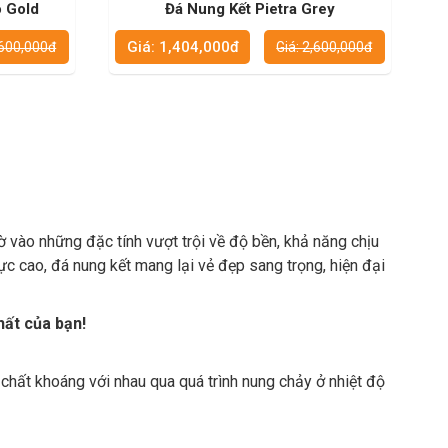
 Gold
Đá Nung Kết Pietra Grey
Giá: 1,404,000đ
,600,000đ
Giá: 2,600,000đ
hờ vào những đặc tính vượt trội về độ bền, khả năng chịu
cực cao, đá nung kết mang lại vẻ đẹp sang trọng, hiện đại
hất của bạn!
p chất khoáng với nhau qua quá trình nung chảy ở nhiệt độ