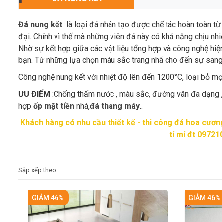
Đá nung kết
là loại đá nhân tạo được chế tác hoàn toàn từ
đại. Chính vì thế mà những viên đá này có khả năng chịu nhiệ
Nhờ sự kết hợp giữa các vật liệu tổng hợp và công nghệ hi
bạn. Từ những lựa chọn màu sắc trang nhã cho đến sự sang
Công nghệ nung kết với nhiệt độ lên đến 1200°C, loại bỏ m
ƯU ĐIỂM
:Chống thấm nước , màu sắc, đường vân đa dạng ,p
hợp
ốp mặt tiền
nhà,
đá thang máy
..
Khách hàng có nhu cầu thiết kế - thi công đá hoa cươn
tỉ mỉ đt 0972
Sắp xếp theo
GIẢM 46%
GIẢM 46%