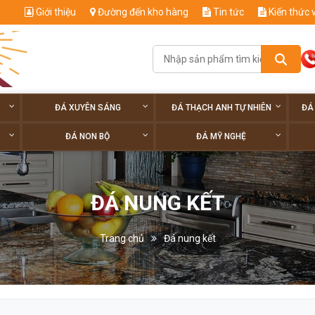
Giới thiệu
Đường đến kho hàng
Tin tức
Kiến thức 
ĐÁ XUYÊN SÁNG
ĐÁ THẠCH ANH TỰ NHIÊN
ĐÁ
ĐÁ NON BỘ
ĐÁ MỸ NGHỆ
ĐÁ NUNG KẾT
Trang chủ
Đá nung kết