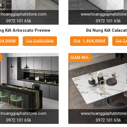
hoanggiaphatstone.com
www.hoanggiaphatston
0972 101 656
0972 101 656
ng Kết Arbescato Preview
Đá Nung Kết Calacat
404,000đ
Giá: 1,404,000đ
Giá: 2,600,000đ
Giá: 2
GIẢM 46%
hoanggiaphatstone.com
www.hoanggiaphatston
0972 101 656
0972 101 656