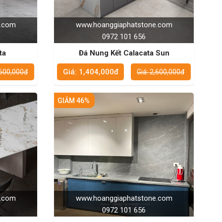
e.com
www.hoanggiaphatstone.com
0972 101 656
ta
Đá Nung Kết Calacata Sun
Giá: 1,404,000đ
,600,000đ
Giá: 2,600,000đ
GIẢM 46%
e.com
www.hoanggiaphatstone.com
0972 101 656