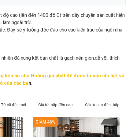
ệt độ cao (lên đến 1400 độ C) trên dây chuyền sản xuất hiện
i làm ngoài trời.
c. Đây sẽ ý tưởng độc đáo cho các kiến trúc của ngôi nhà
hiên đá nung kết bản chất là gạch nên giòn,dễ vỡ.. thích
ng liên hệ cho
Hoàng gia phát
để được tư vấn chi tiết và
à của các bạ
n.
Từ cũ đến mới
Giá từ thấp đến cao
Giá từ cao đến thấp
GIẢM 46%