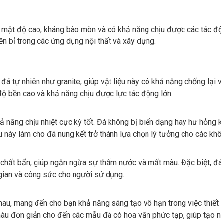
thể mật độ cao, kháng bào mòn và có khả năng chịu được các tác đ
n bỉ trong các ứng dụng nội thất và xây dựng.
á tự nhiên như granite, giúp vật liệu này có khả năng chống lại
ộ bền cao và khả năng chịu được lực tác động lớn.
 năng chịu nhiệt cực kỳ tốt. Đá không bị biến dạng hay hư hỏng k
ều này làm cho đá nung kết trở thành lựa chọn lý tưởng cho các khô
hất bẩn, giúp ngăn ngừa sự thấm nước và mất màu. Đặc biệt, đá 
i gian và công sức cho người sử dụng.
hau, mang đến cho bạn khả năng sáng tạo vô hạn trong việc thiết
màu đơn giản cho đến các mẫu đá có hoa văn phức tạp, giúp tạo n