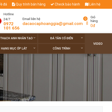
về đá
Quy trình bán hàng
Check bảo hành
Liên hệ
Hotline
Giỏ
0
Email liên hệ
24/7:
hàng
dacaocaphoanggia@gmail.com
0972
0đ
101 656
 THẠCH ANH NHÂN TẠO
ĐÁ TÂN CỔ ĐIỂN
VIDEO
HẠNG MỤC ỐP LÁT
CÔNG TRÌNH