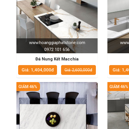
www.hoanggiaphatstone.com
www.
0972 101 656
Đá Nung Kết Macchia
Giá: 1,404,000đ
Giá: 1,
Giá: 2,600,000đ
GIẢM 46%
GIẢM 46%