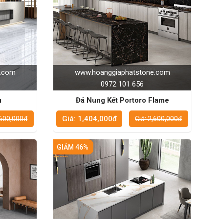
e.com
www.hoanggiaphatstone.com
0972 101 656
u
Đá Nung Kết Portoro Flame
Giá: 1,404,000đ
,600,000đ
Giá: 2,600,000đ
GIẢM 46%