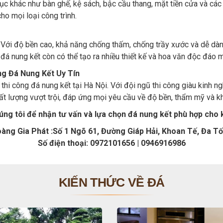
 khác như bàn ghế, kệ sách, bậc cầu thang, mặt tiền cửa và các c
ho mọi loại công trình.
. Với độ bền cao, khả năng chống thấm, chống trầy xước và dễ dàng
đá nung kết còn có thể tạo ra nhiều thiết kế và hoa văn độc đáo 
ng Đá Nung Kết Uy Tín
thi công đá nung kết tại Hà Nội. Với đội ngũ thi công giàu kinh 
 lượng vượt trội, đáp ứng mọi yêu cầu về độ bền, thẩm mỹ và kh
húng tôi để nhận tư vấn và lựa chọn đá nung kết phù hợp cho 
oàng Gia Phát :Số 1 Ngõ 61, Đường Giáp Hải, Khoan Tế, Đa Tố
Số điện thoại: 0972101656 | 0946916986
KIẾN THỨC VỀ ĐÁ