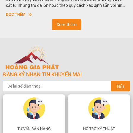
cắt từ những trụ đá lớn hoặc theo quy cách xác định sẵn với hình
t
vuông hoặc hình chữ nhật và có độ dày khác nhau.
s
ĐỌC THÊM
n
Xem thêm
ĐĂNG KÝ NHẬN TIN KHUYẾN MẠI
Gửi
TƯ VẤN BÁN HÀNG
HỖ TRỢ KỸ THUẬT