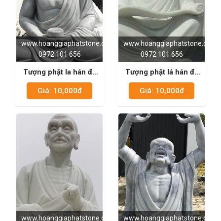
www.hoanggiaphatstone.com
www.hoanggiaphatstone.com
0972 101 656
0972 101 656
Tượng phật la hán đá
Tượng phật lá hán đá
trắng sữa 02
trắng sữa 05
Giá: 10,000đ
Giá: 10,000đ
www.hoanggiaphatstone.com
www.hoanggiaphatstone.com