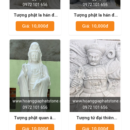
0972 101 656
0972 101 656
Tượng phật la hán đá
Tượng phật la hán đá
trắng sữa 04
trắng sữa 03
Giá: 10,000đ
Giá: 10,000đ
www.hoanggiaphatstone.com
www.hoanggiaphatstone.com
0972 101 656
0972 101 656
Tượng phật quan âm
Tượng tứ đại thiên
đá trắng sữa 02
vương đá xanh đen 03
Giá: 10,000đ
Giá: 10,000đ