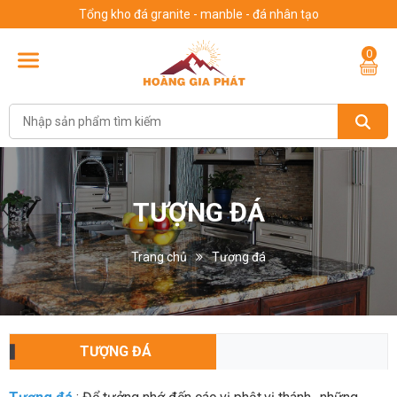
Tổng kho đá granite - manble - đá nhân tạo
0
TƯỢNG ĐÁ
Trang chủ
Tượng đá
TƯỢNG ĐÁ