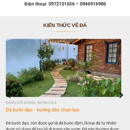
Điện thoại: 0972101656 – 0946916986
KIẾN THỨC VỀ ĐÁ
ĐĂNG BỞI ADMIN, 06/08/2024
Đ
Dá bước dạo - hướng dẫn chọn lựa
Đ
Đá bước dạo, còn được gọi là đá bước dặm, là loại đá tự nhiên
H
được sử dụng để tạo lối đi trong sân vườn. Đá này thường được
t