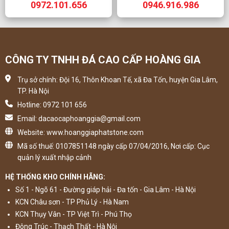
0972.101.656
0946.916.986
CÔNG TY TNHH ĐÁ CAO CẤP HOÀNG GIA
Trụ sở chính: Đội 16, Thôn Khoan Tế, xã Đa Tốn, huyện Gia Lâm,
TP. Hà Nội
Hotline: 0972 101 656
Email: dacaocaphoanggia@gmail.com
Website: www.hoanggiaphatstone.com
Mã số thuế: 0107851148 ngày cấp 07/04/2016, Nơi cấp: Cục
quản lý xuất nhập cảnh
HỆ THỐNG KHO CHÍNH HÃNG:
Số 1 - Ngõ 61 - Đường giáp hải - Đa tốn - Gia Lâm - Hà Nội
KCN Châu sơn - TP Phủ Lý - Hà Nam
KCN Thụy Vân - TP Việt Trì - Phú Thọ
Đông Trúc - Thạch Thất - Hà Nội