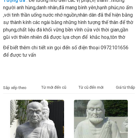
Tượng đá
: Để tưởng nhớ đến các vị phật,vị thánh ..những
người anh hùng,danh nhân,đã mang bình yên,hạnh phúc,no ấm
,với tinh thần uống nước nhớ nguồn,nhân dân đã thể hiện bằng
sự thành kính các ngài bằng những hình tượng thế thân để thờ
phụng,chất liệu đá khối vững bền vĩnh cửa với thời gian,gần
gũi với thiên nhiên đã được lựa chọn để khắc hoạ,tôn thờ
Để biết thêm chi tiết xin gọi đến số điện thoại 0972101656
để được tư vấn
Từ mới đến cũ
Từ cũ đến mới
Giá từ thấp 
Sắp xếp theo