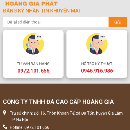
ĐĂNG KÝ NHẬN TIN KHUYẾN MẠI
Gửi
TƯ VẤN BÁN HÀNG
HỖ TRỢ KỸ THUẬT
0972.101.656
0946.916.986
CÔNG TY TNHH ĐÁ CAO CẤP HOÀNG GIA
Trụ sở chính: Đội 16, Thôn Khoan Tế, xã Đa Tốn, huyện Gia Lâm,
TP. Hà Nội
Hotline: 0972 101 656