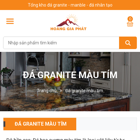
Tổng kho đá granite - manble - đá nhân tạo
0
ĐÁ GRANITE MÀU TÍM
Trang chủ
Đá granite màu tím
ĐÁ GRANITE MÀU TÍM