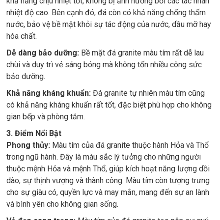
khả năng chịu nhiệt tốt, không bị ảnh hưởng bởi các tác nhân
nhiệt độ cao. Bên cạnh đó, đá còn có khả năng chống thấm
nước, bảo vệ bề mặt khỏi sự tác động của nước, dầu mỡ hay
hóa chất.
Dễ dàng bảo dưỡng:
Bề mặt đá granite màu tím rất dễ lau
chùi và duy trì vẻ sáng bóng mà không tốn nhiều công sức
bảo dưỡng.
Khả năng kháng khuẩn:
Đá granite tự nhiên màu tím cũng
có khả năng kháng khuẩn rất tốt, đặc biệt phù hợp cho không
gian bếp và phòng tắm.
3. Điểm Nổi Bật
Phong thủy:
Màu tím của đá granite thuộc hành Hỏa và Thổ
trong ngũ hành. Đây là màu sắc lý tưởng cho những người
thuộc mệnh Hỏa và mệnh Thổ, giúp kích hoạt năng lượng dồi
dào, sự thịnh vượng và thành công. Màu tím còn tượng trưng
cho sự giàu có, quyền lực và may mắn, mang đến sự an lành
và bình yên cho không gian sống.