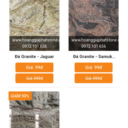
www.hoanggiaphatstone.com
www.hoanggiaphatstone.com
0972 101 656
0972 101 656
Đá Granite - Jaguar
Đá Granite - Samuka
Red
Giá: 99đ
Giá: 99đ
Giá: 999đ
Giá: 999đ
GIẢM 90%