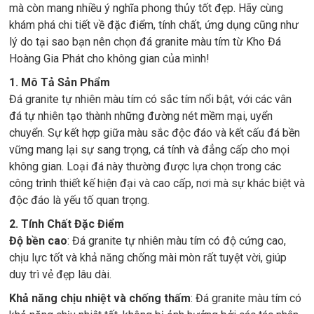
mà còn mang nhiều ý nghĩa phong thủy tốt đẹp. Hãy cùng
khám phá chi tiết về đặc điểm, tính chất, ứng dụng cũng như
lý do tại sao bạn nên chọn đá granite màu tím từ Kho Đá
Hoàng Gia Phát cho không gian của mình!
1. Mô Tả Sản Phẩm
Đá granite tự nhiên màu tím có sắc tím nổi bật, với các vân
đá tự nhiên tạo thành những đường nét mềm mại, uyển
chuyển. Sự kết hợp giữa màu sắc độc đáo và kết cấu đá bền
vững mang lại sự sang trọng, cá tính và đẳng cấp cho mọi
không gian. Loại đá này thường được lựa chọn trong các
công trình thiết kế hiện đại và cao cấp, nơi mà sự khác biệt và
độc đáo là yếu tố quan trọng.
2. Tính Chất Đặc Điểm
Độ bền cao
: Đá granite tự nhiên màu tím có độ cứng cao,
chịu lực tốt và khả năng chống mài mòn rất tuyệt vời, giúp
duy trì vẻ đẹp lâu dài.
Khả năng chịu nhiệt và chống thấm
: Đá granite màu tím có