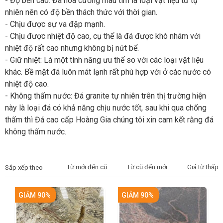
- Độ bền cao: Đá hoa cương màu tím là loại vật liệu từ tự
nhiên nên có độ bền thách thức với thời gian.
- Chịu được sự va đập mạnh.
- Chịu được nhiệt độ cao, cụ thể là đá được khò nhám với
nhiệt độ rất cao nhưng không bị nứt bể.
- Giữ nhiệt: Là một tính năng ưu thế so với các loại vật liệu
khác. Bề mặt đá luôn mát lạnh rất phù hợp với ở các nước có
nhiệt độ cao.
- Không thấm nước: Đá granite tự nhiên trên thị trường hiện
này là loại đá có khả năng chịu nước tốt, sau khi qua chống
thấm thì Đá cao cấp Hoàng Gia chúng tôi xin cam kết rằng đá
không thấm nước.
Từ mới đến cũ
Từ cũ đến mới
Giá từ thấp 
Sắp xếp theo
GIẢM 90%
GIẢM 90%