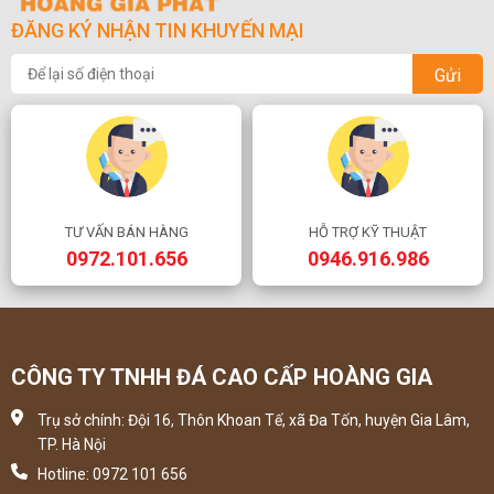
ĐĂNG KÝ NHẬN TIN KHUYẾN MẠI
Gửi
TƯ VẤN BÁN HÀNG
HỖ TRỢ KỸ THUẬT
0972.101.656
0946.916.986
CÔNG TY TNHH ĐÁ CAO CẤP HOÀNG GIA
Trụ sở chính: Đội 16, Thôn Khoan Tế, xã Đa Tốn, huyện Gia Lâm,
TP. Hà Nội
Hotline: 0972 101 656