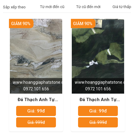
Từ mới đến cũ
Từ cũ đến mới
Giá từ thấp 
Sắp xếp theo
GIẢM 90%
GIẢM 90%
www.hoanggiaphatstone.com
www.hoanggiaphatstone.com
0972 101 656
0972 101 656
Đá Thạch Anh Tự
Đá Thạch Anh Tự
Nhiên - Macaubus
Nhiên - Avocatus
Giá: 99đ
Giá: 99đ
Gold
Giá: 999đ
Giá: 999đ