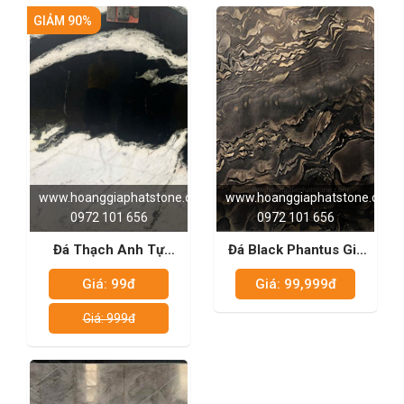
GIẢM 90%
www.hoanggiaphatstone.com
www.hoanggiaphatstone.com
0972 101 656
0972 101 656
Đá Thạch Anh Tự
Đá Black Phantus Giả
Nhiên - Calacatta Orca
Cổ
Giá: 99đ
Giá: 99,999đ
Giá: 999đ