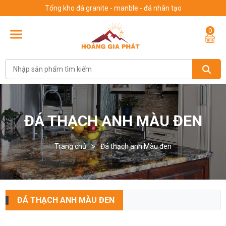
Tổng kho đá granite - manble - đá nhân tạo
0
ĐÁ THẠCH ANH MÀU ĐEN
Trang chủ
Đá thạch anh Màu đen
ĐÁ THẠCH ANH MÀU ĐEN