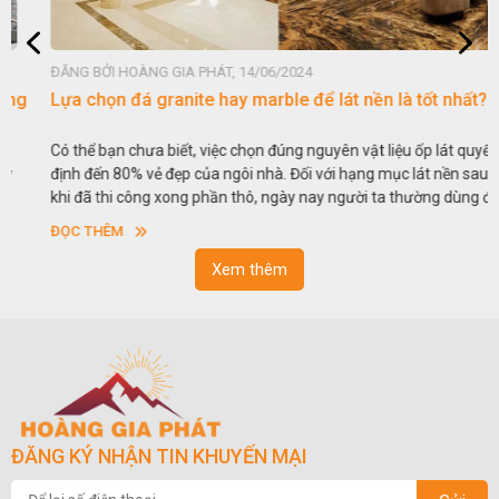
ĐĂNG BỞI HOÀNG GIA PHÁT, 14/06/2024
Lựa chọn đá granite hay marble để lát nền là tốt nhất?
Có thể bạn chưa biết, việc chọn đúng nguyên vật liệu ốp lát quyết
định đến 80% vẻ đẹp của ngôi nhà. Đối với hạng mục lát nền sau
khi đã thi công xong phần thô, ngày nay người ta thường dùng đá
tự nhiên lát nền khá phổ biến. Thế nhưng gia chủ luôn phân vân
ĐỌC THÊM
giữa việc lựa chọn đá granite hay đá marble lát nền, loại đá nào
tốt hơn? Để làm rõ hơn những thắc mắc, dưới đây chúng tôi sẽ đi
Xem thêm
sâu vào phân tích từng loại đá để giúp các gia chủ có cái nhìn
tổng quan hơn về ưu nhược điểm của chúng trong hạng mục
quan trọng này.
ĐĂNG KÝ NHẬN TIN KHUYẾN MẠI