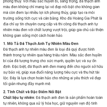
phong thủy. Với màu sắc huyền bí, sang trọng, đá thạch anh
màu đen không chỉ mang lại vẻ đẹp nổi bật cho không gian
mà còn đem lại nhiều lợi ích phong thủy, giúp tạo ra môi
trường sống tích cực và cân bằng. Kho đá Hoàng Gia Phát là
địa chỉ uy tín chuyên cung cấp và thi công đá thạch anh tự
nhiên màu đen với chất lượng vượt trội, giúp gia chủ cải thiện
không gian sống một cách hoàn hảo.
1. Mô Tả Đá Thạch Anh Tự Nhiên Màu Đen
Đá thạch anh tự nhiên màu đen là loại đá quý được hình
thành trong tự nhiên qua hàng triệu năm. Màu sắc đen huyền
bí của đá tượng trưng cho sức mạnh, quyền lực và sự ổn
định. Đặc biệt, đá thạch anh đen mang đến cho người sở hữu
sự bảo vệ, giúp xua đuổi năng lượng tiêu cực và thu hút tài
lộc. Đây là lựa chọn hoàn hảo cho những ai yêu thích vẻ đẹp
tối giản nhưng đầy mạnh mẽ.
2. Tính Chất và Đặc Điểm Nổi Bật
Chất liệu tự nhiên
: Đá thạch anh đen là sản phẩm hoàn toàn
tự nhiên, không qua xử lý hóa học, giữ nguyên vẹn độ tinh