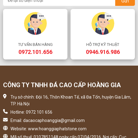
Gửi
TƯ VẤN BÁN HÀNG
HỖ TRỢ KỸ THUẬT
0972.101.656
0946.916.986
CÔNG TY TNHH ĐÁ CAO CẤP HOÀNG GIA
Trụ sở chính: Đội 16, Thôn Khoan Tế, xã Đa Tốn, huyện Gia Lâm,
TP. Hà Nội
Hotline: 0972 101 656
Email: dacaocaphoanggia@gmail.com
Website: www.hoanggiaphatstone.com
Mã số thuế: 0107851148 ngày cấp 07/04/2016, Nơi cấp: Cục