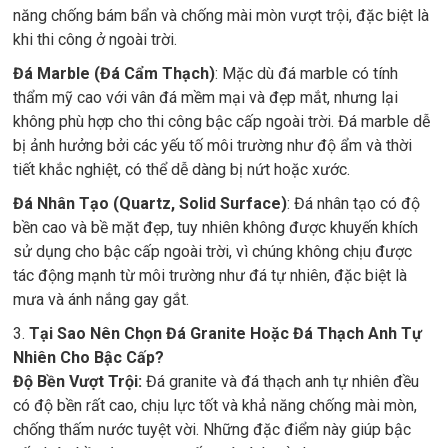
năng chống bám bẩn và chống mài mòn vượt trội, đặc biệt là
khi thi công ở ngoài trời.
Đá Marble (Đá Cẩm Thạch)
: Mặc dù đá marble có tính
thẩm mỹ cao với vân đá mềm mại và đẹp mắt, nhưng lại
không phù hợp cho thi công bậc cấp ngoài trời. Đá marble dễ
bị ảnh hưởng bởi các yếu tố môi trường như độ ẩm và thời
tiết khắc nghiệt, có thể dễ dàng bị nứt hoặc xước.
Đá Nhân Tạo (Quartz, Solid Surface)
: Đá nhân tạo có độ
bền cao và bề mặt đẹp, tuy nhiên không được khuyến khích
sử dụng cho bậc cấp ngoài trời, vì chúng không chịu được
tác động mạnh từ môi trường như đá tự nhiên, đặc biệt là
mưa và ánh nắng gay gắt.
3.
Tại Sao Nên Chọn Đá Granite Hoặc Đá Thạch Anh Tự
Nhiên Cho Bậc Cấp?
Độ Bền Vượt Trội:
Đá granite và đá thạch anh tự nhiên đều
có độ bền rất cao, chịu lực tốt và khả năng chống mài mòn,
chống thấm nước tuyệt vời. Những đặc điểm này giúp bậc