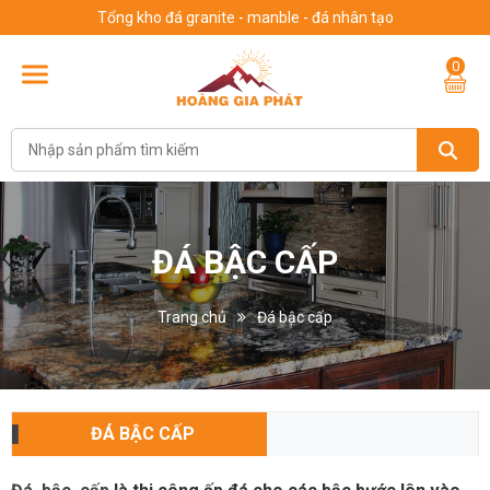
Tổng kho đá granite - manble - đá nhân tạo
0
ĐÁ BẬC CẤP
Trang chủ
Đá bậc cấp
ĐÁ BẬC CẤP