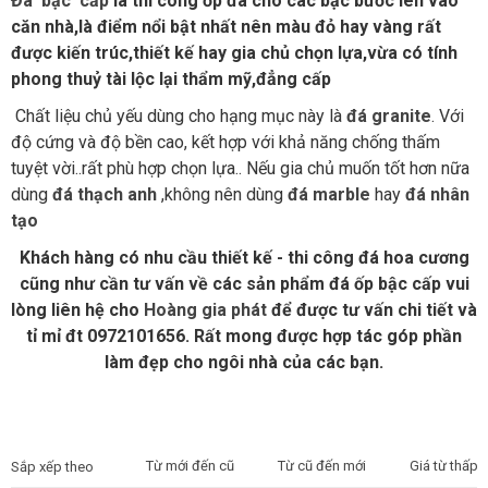
Đá bậc cấp
là thi công ốp đá cho các bậc bước lên vào
căn nhà,là điểm nổi bật nhất nên màu đỏ hay vàng rất
được kiến trúc,thiết kế hay gia chủ chọn lựa,vừa có tính
phong thuỷ tài lộc lại thẩm mỹ,đẳng cấp
Chất liệu chủ yếu dùng cho hạng mục này là
đá granite
. Với
độ cứng và độ bền cao, kết hợp với khả năng chống thấm
tuyệt vời..rất phù hợp chọn lựa.. Nếu gia chủ muốn tốt hơn nữa
dùng
đá thạch anh
,không nên dùng
đá marble
hay
đá nhân
tạo
Khách hàng có nhu cầu thiết kế - thi công đá hoa cương
cũng như cần tư vấn về các sản phẩm đá ốp bậc cấp vui
lòng liên hệ cho
Hoàng gia phát
để được tư vấn chi tiết và
tỉ mỉ đt 0972101656. Rất mong được hợp tác góp phần
làm đẹp cho ngôi nhà của các bạn.
Từ mới đến cũ
Từ cũ đến mới
Giá từ thấp 
Sắp xếp theo