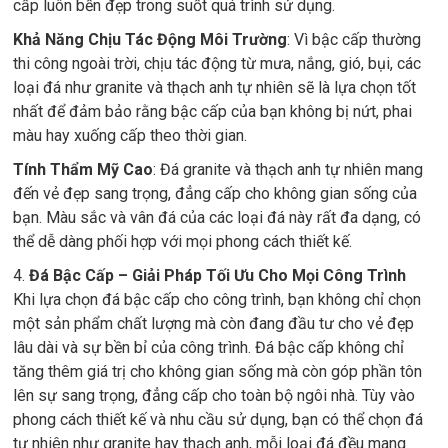
cấp luôn bền đẹp trong suốt quá trình sử dụng.
Khả Năng Chịu Tác Động Môi Trường
: Vì bậc cấp thường
thi công ngoài trời, chịu tác động từ mưa, nắng, gió, bụi, các
loại đá như granite và thạch anh tự nhiên sẽ là lựa chọn tốt
nhất để đảm bảo rằng bậc cấp của bạn không bị nứt, phai
màu hay xuống cấp theo thời gian.
Tính Thẩm Mỹ Cao
: Đá granite và thạch anh tự nhiên mang
đến vẻ đẹp sang trọng, đẳng cấp cho không gian sống của
bạn. Màu sắc và vân đá của các loại đá này rất đa dạng, có
thể dễ dàng phối hợp với mọi phong cách thiết kế.
4.
Đá Bậc Cấp – Giải Pháp Tối Ưu Cho Mọi Công Trình
Khi lựa chọn đá bậc cấp cho công trình, bạn không chỉ chọn
một sản phẩm chất lượng mà còn đang đầu tư cho vẻ đẹp
lâu dài và sự bền bỉ của công trình. Đá bậc cấp không chỉ
tăng thêm giá trị cho không gian sống mà còn góp phần tôn
lên sự sang trọng, đẳng cấp cho toàn bộ ngôi nhà. Tùy vào
phong cách thiết kế và nhu cầu sử dụng, bạn có thể chọn đá
tự nhiên như granite hay thạch anh, mỗi loại đá đều mang