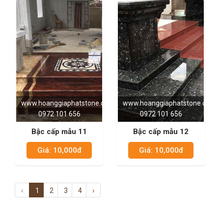
www.hoanggiaphatstone.com
www.hoanggiaphatstone.com
0972 101 656
0972 101 656
Bậc cấp mẫu 11
Bậc cấp mẫu 12
Giá: 10,000đ
Giá: 10,000đ
‹
1
2
3
4
›