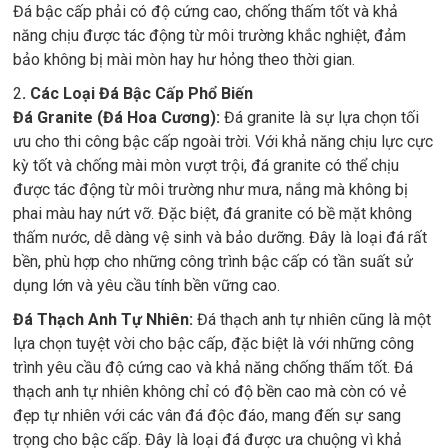
Đá bậc cấp phải có độ cứng cao, chống thấm tốt và khả
năng chịu được tác động từ môi trường khắc nghiệt, đảm
bảo không bị mài mòn hay hư hỏng theo thời gian.
2
. Các Loại Đá Bậc Cấp Phổ Biến
Đá Granite (Đá Hoa Cương):
Đá granite là sự lựa chọn tối
ưu cho thi công bậc cấp ngoài trời. Với khả năng chịu lực cực
kỳ tốt và chống mài mòn vượt trội, đá granite có thể chịu
được tác động từ môi trường như mưa, nắng mà không bị
phai màu hay nứt vỡ. Đặc biệt, đá granite có bề mặt không
thấm nước, dễ dàng vệ sinh và bảo dưỡng. Đây là loại đá rất
bền, phù hợp cho những công trình bậc cấp có tần suất sử
dụng lớn và yêu cầu tính bền vững cao.
Đá Thạch Anh Tự Nhiên:
Đá thạch anh tự nhiên cũng là một
lựa chọn tuyệt vời cho bậc cấp, đặc biệt là với những công
trình yêu cầu độ cứng cao và khả năng chống thấm tốt. Đá
thạch anh tự nhiên không chỉ có độ bền cao mà còn có vẻ
đẹp tự nhiên với các vân đá độc đáo, mang đến sự sang
trọng cho bậc cấp. Đây là loại đá được ưa chuộng vì khả