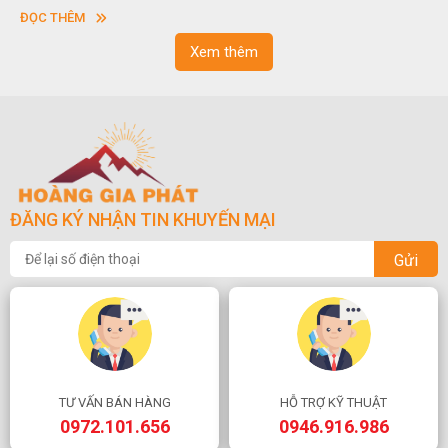
sơn”. Nghệ thuật hòn non bộ nhằm phục vụ cho mục đích thưởng
ĐỌC THÊM
ngoạn và phong thủy trong cuộc sống.
Xem thêm
ĐĂNG KÝ NHẬN TIN KHUYẾN MẠI
Gửi
TƯ VẤN BÁN HÀNG
HỖ TRỢ KỸ THUẬT
0972.101.656
0946.916.986