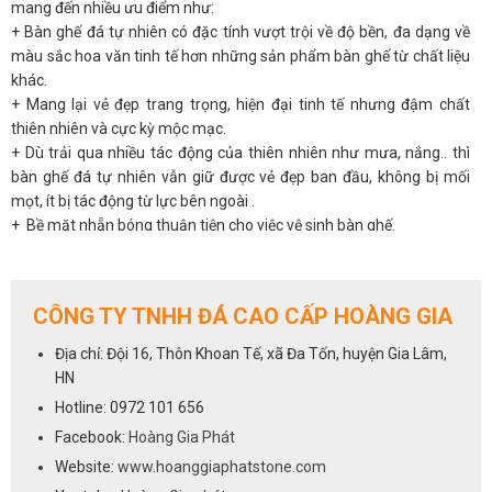
mang đến nhiều ưu điểm như:
+ Bàn ghế đá tự nhiên có đặc tính vượt trội về độ bền, đa dạng về
màu sắc hoa văn tinh tế hơn những sản phẩm bàn ghế từ chất liệu
khác.
+ Mang lại vẻ đẹp trang trọng, hiện đại tinh tế nhưng đậm chất
thiên nhiên và cực kỳ mộc mạc.
+ Dù trải qua nhiều tác động của thiên nhiên như mưa, nắng.. thì
bàn ghế đá tự nhiên vẫn giữ được vẻ đẹp ban đầu, không bị mối
mọt, ít bị tác động từ lực bên ngoài .
+ Bề mặt nhẵn bóng thuận tiện cho việc vệ sinh bàn ghế.
+ Ngoài tính thẩm mỹ cao, bàn ghế đá tự nhiên còn mang ý nghĩa
phong thủy. Giúp xua đuổi tà khí, đem lại tài lộc cho gia chủ.
CÔNG TY TNHH ĐÁ CAO CẤP HOÀNG GIA
* Ứng dụng
+ Trang trí cảnh quan sân vườn của nhà biệt thự hay nhà phố có
Địa chỉ: Đội 16, Thôn Khoan Tế, xã Đa Tốn, huyện Gia Lâm,
diện tích rộng.
HN
+ Sử dụng bày trí ở ban công, sân thượng để tạo không gian nghỉ
Hotline: 0972 101 656
ngơi thư giãn.
Facebook:
Hoàng Gia Phát
Website:
www.hoanggiaphatstone.com
* Một số màu sắc của bàn ghế đá tự nhiên: