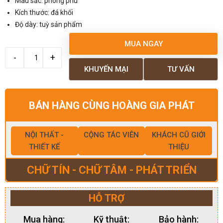
Màu sắc: phong phú
Kích thước: đá khối
Độ dày: tuỳ sản phẩm
MUA NGAY
KHUYẾN MẠI
TƯ VẤN
BÁN HÀNG CÙNG HOÀNG GIA PHÁT
NỘI THẤT -
CỘNG TÁC VIÊN
KHÁCH CŨ GIỚI
THIẾT KẾ
THIỆU
CHỮ TÍN - CHỮ TÂM - PHÁT TRIỂN
HỖ TRỢ
Mua hàng:
Kỹ thuật:
Bảo hành: