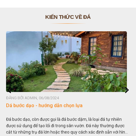
KIẾN THỨC VỀ ĐÁ
ĐĂNG BỞI ADMIN, 06/08/2024
Đá non bộ - cách lựa chọn non bộ đẹp
Hòn non bộ được biết đến là một nghệ thuật xây dựng, sắp đặt,
thu nhỏ, đưa mô hình những ngọn núi to lớn ngoài tự nhiên vào
trong các vườn cảnh. Hay nói một cách khác, người ta gọi là “giả