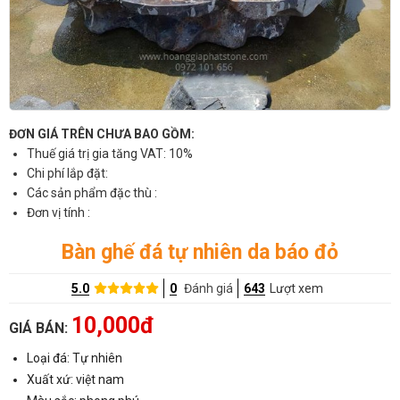
ĐƠN GIÁ TRÊN CHƯA BAO GỒM:
Thuế giá trị gia tăng VAT: 10%
Chi phí lắp đặt:
Các sản phẩm đặc thù :
Đơn vị tính :
Bàn ghế đá tự nhiên da báo đỏ
5.0
0
Đánh giá
643
Lượt xem
10,000đ
GIÁ BÁN:
Loại đá: Tự nhiên
Xuất xứ: việt nam