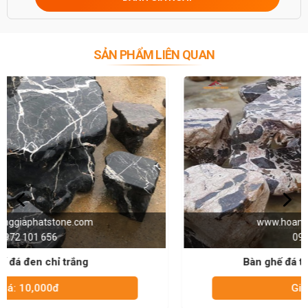
SẢN PHẨM LIÊN QUAN
www.hoanggiaphatstone.com
0972 101 656
Bàn ghế đá tự nhiên da báo hồng
Giá: 10,000đ