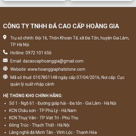
CÔNG TY TNHH ĐÁ CAO CẤP HOÀNG GIA
Trụ sở chính: Đội 16, Thôn Khoan Tế, xã Đa Tốn, huyện Gia Lâm,
TP. Hà Nội
Hotline: 0972 101 656
Email: dacaocaphoanggia@gmail.com
Website: www.hoanggiaphatstone.com
Mã số thuế: 0107851148 ngày cấp 07/04/2016, Nơi cấp: Cục
quản lý xuất nhập cảnh
HỆ THỐNG KHO CHÍNH HÃNG:
Số 1 - Ngõ 61 - Đường giáp hải - Đa tốn - Gia Lâm - Hà Nội
KCN Châu sơn - TP Phủ Lý - Hà Nam
KCN Thụy Vân - TP Việt Trì - Phú Thọ
Đông Trúc - Thạch Thất - Hà Nội
Làng nghề đá Minh Tân - Vĩnh Lộc - Thanh Hóa