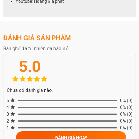
Youtube:
Hoàng Gia phát
Màu da báo trắng
Màu da báo đỏ
Màu da báo hồng
Màu đen tuyền
Màu đen có chỉ
ĐÁNH GIÁ SẢN PHẨM
Màu xanh rêu
Màu vàng vân gỗ
Bàn ghế đá tự nhiên da báo đỏ
Màu vân trắng đen ( đá tuyết sơn )
5.0
Chưa có đánh giá nào.
5
0%
(0)
4
0%
(0)
3
0%
(0)
2
0%
(0)
1
0%
(0)
ĐÁNH GIÁ NGAY