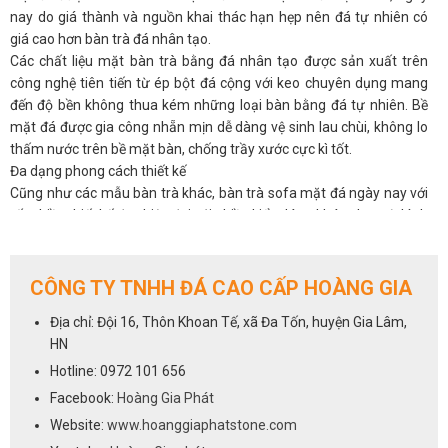
nay do giá thành và nguồn khai thác hạn hẹp nên đá tự nhiên có
giá cao hơn bàn trà đá nhân tạo.
Các chất liệu mặt bàn trà bằng đá nhân tạo được sản xuất trên
công nghệ tiên tiến từ ép bột đá cộng với keo chuyên dụng mang
đến độ bền không thua kém những loại bàn bằng đá tự nhiên. Bề
mặt đá được gia công nhẵn mịn dễ dàng vệ sinh lau chùi, không lo
thấm nước trên bề mặt bàn, chống trầy xước cực kì tốt.
Đa dạng phong cách thiết kế
Cũng như các mẫu bàn trà khác, bàn trà sofa mặt đá ngày nay với
rất nhiều thiết kế đẹp hiện đại với nhiều kiểu dáng khác nhau từ hình
tròn, bầu dục, chữ nhật hay những kiểu dáng độc lạ mang đến
nhiều phong cách decor khác nhau, giúp bạn có nhiều lựa chọn hơn
và dễ kết hợp cùng các mẫu ghế sofa gia đình.
CÔNG TY TNHH ĐÁ CAO CẤP HOÀNG GIA
Ngoài đa dạng về phong cách, bàn trà mặt đá cũng rất dễ kết hợp
Địa chỉ: Đội 16, Thôn Khoan Tế, xã Đa Tốn, huyện Gia Lâm,
cùng các loại chất liệu khác nhau tạo nên nét riêng và sự độc đáo
HN
cho từng sản phẩm. Bàn mặt đá kết hợp với chân bàn gỗ mang đến
vẻ đẹp truyền thống cổ kính thể hiện sự giản dị và mộc mạc, còn
Hotline: 0972 101 656
bàn trà mặt đá chân sắt lại mang đến sự chắc chắn, một không
Facebook:
Hoàng Gia Phát
gian hiện đại tinh tế.
Website:
www.hoanggiaphatstone.com
Bàn trà mặt đá được làm từ chất liệu đá nhân tạo, giúp cho phòng