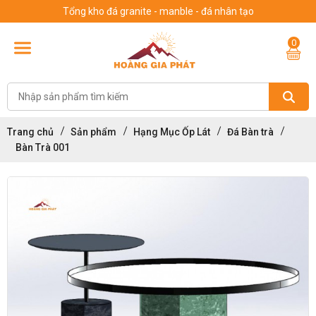
Tổng kho đá granite - manble - đá nhân tạo
0
Trang chủ
Sản phẩm
Hạng Mục Ốp Lát
Đá Bàn trà
Bàn Trà 001