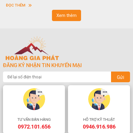
vuông hoặc hình chữ nhật và có độ dày khác nhau.
ĐỌC THÊM
Xem thêm
ĐĂNG KÝ NHẬN TIN KHUYẾN MẠI
Gửi
TƯ VẤN BÁN HÀNG
HỖ TRỢ KỸ THUẬT
0972.101.656
0946.916.986