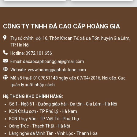
CÔNG TY TNHH ĐÁ CAO CẤP HOÀNG GIA
Trụ sở chính: Đội 16, Thôn Khoan Tế, xã Đa Tốn, huyện Gia Lâm,
TP. Hà Nội
Hotline: 0972 101 656
Email: dacaocaphoanggia@gmail.com
Website: www.hoanggiaphatstone.com
Mã số thuế: 0107851148 ngày cấp 07/04/2016, Nơi cấp: Cục
quản lý xuất nhập cảnh
HỆ THỐNG KHO CHÍNH HÃNG:
Số 1 - Ngõ 61 - Đường giáp hải - Đa tốn - Gia Lâm - Hà Nội
KCN Châu sơn - TP Phủ Lý - Hà Nam
KCN Thụy Vân - TP Việt Trì - Phú Thọ
Đông Trúc - Thạch Thất - Hà Nội
Làng nghề đá Minh Tân - Vĩnh Lộc - Thanh Hóa