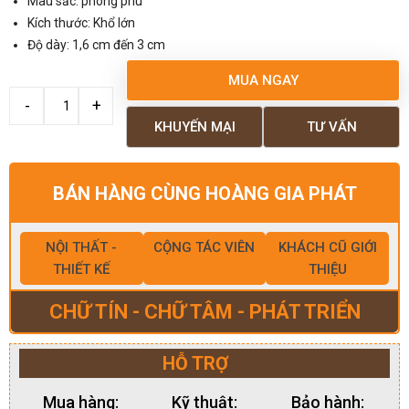
Màu sắc: phong phú
Kích thước: Khổ lớn
Độ dày: 1,6 cm đến 3 cm
MUA NGAY
KHUYẾN MẠI
TƯ VẤN
BÁN HÀNG CÙNG HOÀNG GIA PHÁT
NỘI THẤT -
CỘNG TÁC VIÊN
KHÁCH CŨ GIỚI
THIẾT KẾ
THIỆU
CHỮ TÍN - CHỮ TÂM - PHÁT TRIỂN
HỖ TRỢ
Mua hàng:
Kỹ thuật:
Bảo hành: