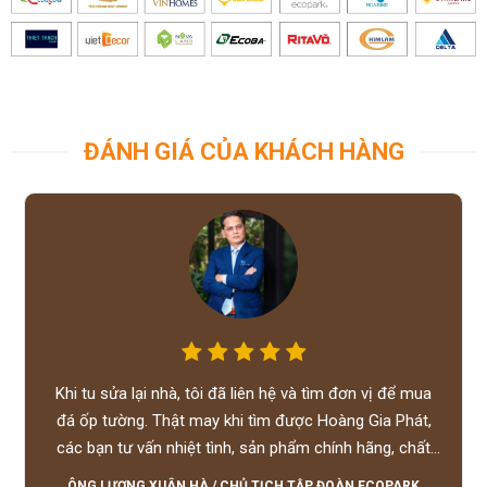
ĐÁNH GIÁ CỦA KHÁCH HÀNG
Khi tu sửa lại nhà, tôi đã liên hệ và tìm đơn vị để mua
đá ốp tường. Thật may khi tìm được Hoàng Gia Phát,
các bạn tư vấn nhiệt tình, sản phẩm chính hãng, chất
lượng tốt, giá hợp lý, hỗ trợ tận tình.
ÔNG LƯƠNG XUÂN HÀ
/
CHỦ TỊCH TẬP ĐOÀN ECOPARK