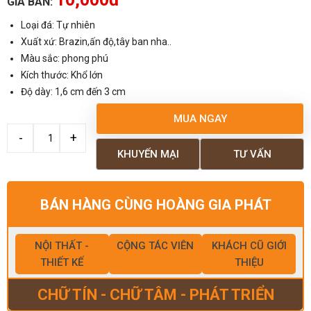
GIÁ BÁN:
Loại đá: Tự nhiên
Xuất xứ: Brazin,ấn độ,tây ban nha..
Màu sắc: phong phú
Kích thước: Khổ lớn
Độ dày: 1,6 cm đến 3 cm
MUA NGAY
KHUYẾN MẠI
TƯ VẤN
BÁN HÀNG CÙNG HOÀNG GIA PHÁT
NỘI THẤT -
CỘNG TÁC VIÊN
KHÁCH CŨ GIỚI
THIẾT KẾ
THIỆU
CHỮ TÍN - CHỮ TÂM - PHÁT TRIỂN