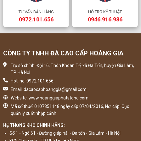
TƯ VẤN BÁN HÀNG
HỖ TRỢ KỸ THUẬT
0972.101.656
0946.916.986
CÔNG TY TNHH ĐÁ CAO CẤP HOÀNG GIA
Trụ sở chính: Đội 16, Thôn Khoan Tế, xã Đa Tốn, huyện Gia Lâm,
TP. Hà Nội
Hotline: 0972 101 656
Email: dacaocaphoanggia@gmail.com
Website: www.hoanggiaphatstone.com
Mã số thuế: 0107851148 ngày cấp 07/04/2016, Nơi cấp: Cục
quản lý xuất nhập cảnh
HỆ THỐNG KHO CHÍNH HÃNG:
Số 1 - Ngõ 61 - Đường giáp hải - Đa tốn - Gia Lâm - Hà Nội
KCN Châu sơn - TP Phủ Lý - Hà Nam