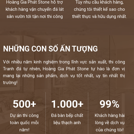
Hoàng Gia Phát Stone hỗ trợ
Tùy nhu cầu khách hàng,
khách hàng vận chuyển đá lát
chúng tôi thiết kế sao cho
sân vườn tới tận nơi thi công
thiết thực và hữu dụng nhất.
NHỮNG CON SỐ ẤN TƯỢNG
Với nhiều năm kinh nghiệm trong lĩnh vực sản xuất, thi công
Tranh đá tự nhiên, Hoàng Gia Phát Stone tự hào là đơn vị
mang lại những sản phẩm, dịch vụ tốt nhất, uy tín nhất thị
trường!
500+
1.000+
99%
Dự án thi công
Đá bàn bếp chất
Khách hàng hài
toàn quốc mỗi
liệu thạch anh
lòng về dịch vụ
năm!
của chúng tôi!