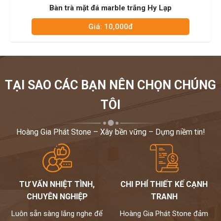
Bàn trà mặt đá marble trắng Hy Lạp
B
Giá: 10,000đ
TẠI SAO CÁC BẠN NÊN CHỌN CHÚNG
TÔI
Hoàng Gia Phát Stone – Xây bền vững – Dựng niềm tin!
TƯ VẤN NHIỆT TÌNH,
CHI PHÍ THIẾT KẾ CẠNH
CHUYÊN NGHIỆP
TRANH
Luôn sẵn sàng lắng nghe để
Hoàng Gia Phát Stone đảm