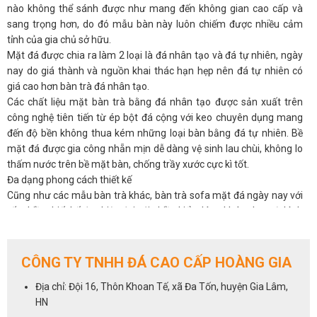
nào không thể sánh được như mang đến không gian cao cấp và
sang trọng hơn, do đó mẫu bàn này luôn chiếm được nhiều cảm
tỉnh của gia chủ sở hữu.
Mặt đá được chia ra làm 2 loại là đá nhân tạo và đá tự nhiên, ngày
nay do giá thành và nguồn khai thác hạn hẹp nên đá tự nhiên có
giá cao hơn bàn trà đá nhân tạo.
Các chất liệu mặt bàn trà bằng đá nhân tạo được sản xuất trên
công nghệ tiên tiến từ ép bột đá cộng với keo chuyên dụng mang
đến độ bền không thua kém những loại bàn bằng đá tự nhiên. Bề
mặt đá được gia công nhẵn mịn dễ dàng vệ sinh lau chùi, không lo
thấm nước trên bề mặt bàn, chống trầy xước cực kì tốt.
Đa dạng phong cách thiết kế
Cũng như các mẫu bàn trà khác, bàn trà sofa mặt đá ngày nay với
rất nhiều thiết kế đẹp hiện đại với nhiều kiểu dáng khác nhau từ hình
tròn, bầu dục, chữ nhật hay những kiểu dáng độc lạ mang đến
nhiều phong cách decor khác nhau, giúp bạn có nhiều lựa chọn hơn
và dễ kết hợp cùng các mẫu ghế sofa gia đình.
CÔNG TY TNHH ĐÁ CAO CẤP HOÀNG GIA
Ngoài đa dạng về phong cách, bàn trà mặt đá cũng rất dễ kết hợp
Địa chỉ: Đội 16, Thôn Khoan Tế, xã Đa Tốn, huyện Gia Lâm,
cùng các loại chất liệu khác nhau tạo nên nét riêng và sự độc đáo
HN
cho từng sản phẩm. Bàn mặt đá kết hợp với chân bàn gỗ mang đến