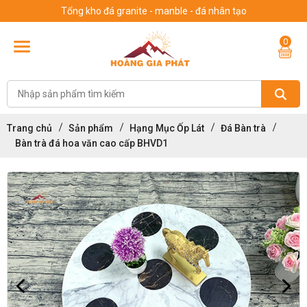
Tổng kho đá granite - manble - đá nhân tạo
0
Trang chủ
Sản phẩm
Hạng Mục Ốp Lát
Đá Bàn trà
Bàn trà đá hoa văn cao cấp BHVD1