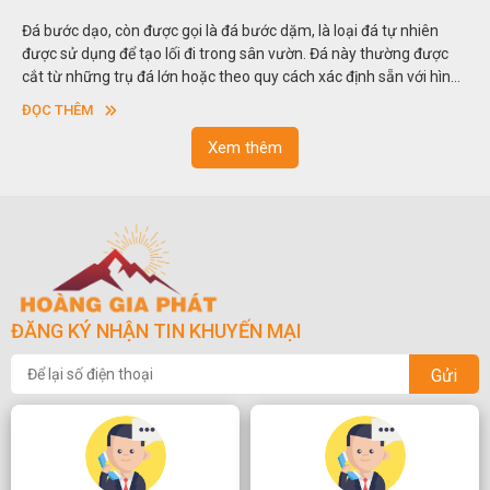
Đá bước dạo, còn được gọi là đá bước dặm, là loại đá tự nhiên
được sử dụng để tạo lối đi trong sân vườn. Đá này thường được
cắt từ những trụ đá lớn hoặc theo quy cách xác định sẵn với hình
vuông hoặc hình chữ nhật và có độ dày khác nhau.
ĐỌC THÊM
Xem thêm
ĐĂNG KÝ NHẬN TIN KHUYẾN MẠI
Gửi