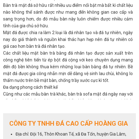
Bàn trà mặt đá sở hữu rất nhiều ưu điểm nổi bật mà bất kì chất liệu
nào không thể sánh được như mang đến không gian cao cấp và
sang trọng hơn, do đó mẫu bàn này luôn chiếm được nhiều cảm
tỉnh của gia chủ sở hữu.
Mặt đá được chia ra làm 2 loại là đá nhân tạo và đá tự nhiên, ngày
nay do giá thành và nguồn khai thác hạn hẹp nên đá tự nhiên có
giá cao hơn bàn trà đá nhân tạo.
Các chất liệu mặt bàn trà bằng đá nhân tạo được sản xuất trên
công nghệ tiên tiến từ ép bột đá cộng với keo chuyên dụng mang
đến độ bền không thua kém những loại bàn bằng đá tự nhiên. Bề
mặt đá được gia công nhẵn mịn dễ dàng vệ sinh lau chùi, không lo
thấm nước trên bề mặt bàn, chống trầy xước cực kì tốt.
Đa dạng phong cách thiết kế
Cũng như các mẫu bàn trà khác, bàn trà sofa mặt đá ngày nay với
rất nhiều thiết kế đẹp hiện đại với nhiều kiểu dáng khác nhau từ hình
tròn, bầu dục, chữ nhật hay những kiểu dáng độc lạ mang đến
nhiều phong cách decor khác nhau, giúp bạn có nhiều lựa chọn hơn
và dễ kết hợp cùng các mẫu ghế sofa gia đình.
CÔNG TY TNHH ĐÁ CAO CẤP HOÀNG GIA
Ngoài đa dạng về phong cách, bàn trà mặt đá cũng rất dễ kết hợp
Địa chỉ: Đội 16, Thôn Khoan Tế, xã Đa Tốn, huyện Gia Lâm,
cùng các loại chất liệu khác nhau tạo nên nét riêng và sự độc đáo