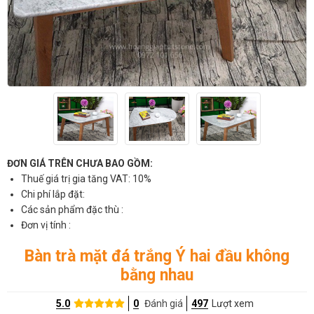
ĐƠN GIÁ TRÊN CHƯA BAO GỒM:
Thuế giá trị gia tăng VAT: 10%
Chi phí lắp đặt:
Các sản phẩm đặc thù :
Đơn vị tính :
Bàn trà mặt đá trắng Ý hai đầu không
bằng nhau
5.0
0
Đánh giá
497
Lượt xem