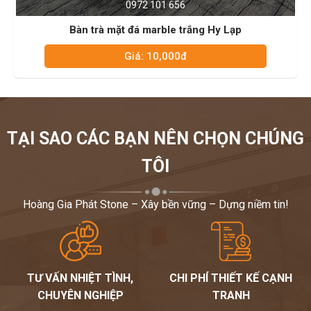
0972 101 656
 mặt đá marble trắng Hy Lạp
Bàn trà so
Giá: 10,000đ
TẠI SAO CÁC BẠN NÊN CHỌN CHÚNG
TÔI
Hoàng Gia Phát Stone – Xây bền vững – Dựng niềm tin!
TƯ VẤN NHIỆT TÌNH,
CHI PHÍ THIẾT KẾ CẠNH
CHUYÊN NGHIỆP
TRANH