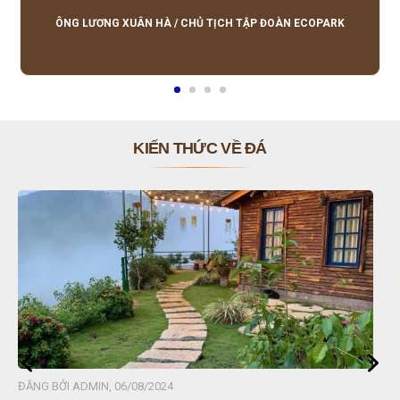
lượng tốt, giá hợp lý, hỗ trợ tận tình.
ÔNG LƯƠNG XUÂN HÀ
/
CHỦ TỊCH TẬP ĐOÀN ECOPARK
KIẾN THỨC VỀ ĐÁ
ĐĂNG BỞI ADMIN, 06/08/2024