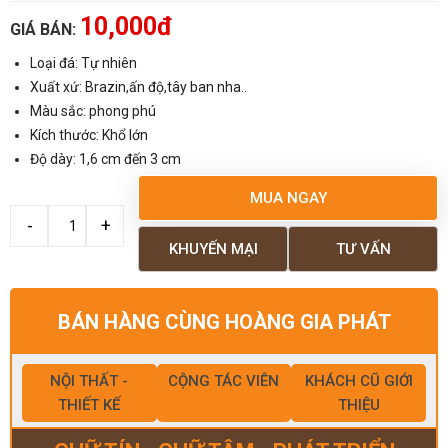
10,000đ
GIÁ BÁN:
Loại đá: Tự nhiên
Xuất xứ: Brazin,ấn độ,tây ban nha..
Màu sắc: phong phú
Kích thước: Khổ lớn
Độ dày: 1,6 cm đến 3 cm
MUA NGAY
KHUYẾN MẠI
TƯ VẤN
BÁN HÀNG CÙNG HOÀNG GIA PHÁT
NỘI THẤT -
CỘNG TÁC VIÊN
KHÁCH CŨ GIỚI
THIẾT KẾ
THIỆU