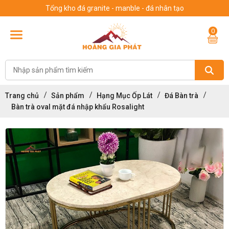
Tổng kho đá granite - manble - đá nhân tạo
0
Trang chủ
Sản phẩm
Hạng Mục Ốp Lát
Đá Bàn trà
Bàn trà oval mặt đá nhập khẩu Rosalight