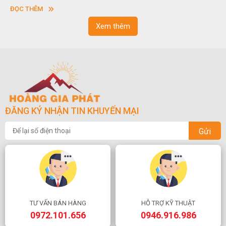
vuông hoặc hình chữ nhật và có độ dày khác nhau.
ĐỌC THÊM
Xem thêm
ĐĂNG KÝ NHẬN TIN KHUYẾN MẠI
Gửi
TƯ VẤN BÁN HÀNG
HỖ TRỢ KỸ THUẬT
0972.101.656
0946.916.986