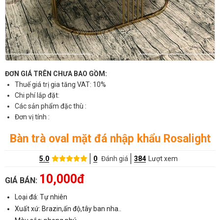
ĐƠN GIÁ TRÊN CHƯA BAO GỒM:
Thuế giá trị gia tăng VAT: 10%
Chi phí lắp đặt:
Các sản phẩm đặc thù :
Đơn vị tính :
Bàn trà oval mặt đá nhập khẩu Rosalight
5.0
0
Đánh giá
384
Lượt xem
10,000đ
GIÁ BÁN:
Loại đá: Tự nhiên
Xuất xứ: Brazin,ấn độ,tây ban nha..