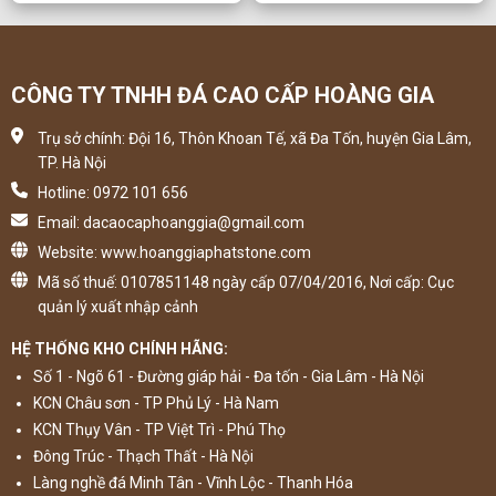
CÔNG TY TNHH ĐÁ CAO CẤP HOÀNG GIA
Trụ sở chính: Đội 16, Thôn Khoan Tế, xã Đa Tốn, huyện Gia Lâm,
TP. Hà Nội
Hotline: 0972 101 656
Email: dacaocaphoanggia@gmail.com
Website: www.hoanggiaphatstone.com
Mã số thuế: 0107851148 ngày cấp 07/04/2016, Nơi cấp: Cục
quản lý xuất nhập cảnh
HỆ THỐNG KHO CHÍNH HÃNG:
Số 1 - Ngõ 61 - Đường giáp hải - Đa tốn - Gia Lâm - Hà Nội
KCN Châu sơn - TP Phủ Lý - Hà Nam
KCN Thụy Vân - TP Việt Trì - Phú Thọ
Đông Trúc - Thạch Thất - Hà Nội
Làng nghề đá Minh Tân - Vĩnh Lộc - Thanh Hóa