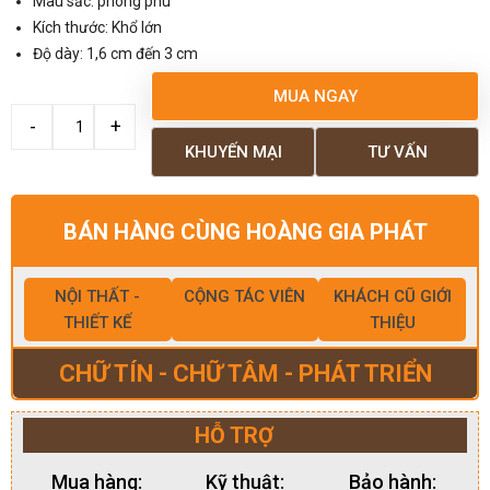
Màu sắc: phong phú
Kích thước: Khổ lớn
Độ dày: 1,6 cm đến 3 cm
MUA NGAY
KHUYẾN MẠI
TƯ VẤN
BÁN HÀNG CÙNG HOÀNG GIA PHÁT
NỘI THẤT -
CỘNG TÁC VIÊN
KHÁCH CŨ GIỚI
THIẾT KẾ
THIỆU
CHỮ TÍN - CHỮ TÂM - PHÁT TRIỂN
HỖ TRỢ
Mua hàng:
Kỹ thuật:
Bảo hành: