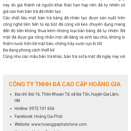
nay do giá thành và nguồn khai thác hạn hẹp nên đá tự nhiên có
giá cao hơn bàn trà đá nhân tạo.
Các chất liệu mặt bàn trà bằng đá nhân tạo được sản xuất trên
công nghệ tiên tiến từ ép bột đá cộng với keo chuyên dụng mang
đến độ bền không thua kém những loại bàn bằng đá tự nhiên. Bề
mặt đá được gia công nhẵn mịn dễ dàng vệ sinh lau chùi, không lo
thấm nước trên bề mặt bàn, chống trầy xước cực kì tốt.
Đa dạng phong cách thiết kế
Cũng như các mẫu bàn trà khác, bàn trà sofa mặt đá ngày nay với
rất nhiều thiết kế đẹp hiện đại với nhiều kiểu dáng khác nhau từ hình
tròn, bầu dục, chữ nhật hay những kiểu dáng độc lạ mang đến
nhiều phong cách decor khác nhau, giúp bạn có nhiều lựa chọn hơn
và dễ kết hợp cùng các mẫu ghế sofa gia đình.
CÔNG TY TNHH ĐÁ CAO CẤP HOÀNG GIA
Ngoài đa dạng về phong cách, bàn trà mặt đá cũng rất dễ kết hợp
Địa chỉ: Đội 16, Thôn Khoan Tế, xã Đa Tốn, huyện Gia Lâm,
cùng các loại chất liệu khác nhau tạo nên nét riêng và sự độc đáo
HN
cho từng sản phẩm. Bàn mặt đá kết hợp với chân bàn gỗ mang đến
vẻ đẹp truyền thống cổ kính thể hiện sự giản dị và mộc mạc, còn
Hotline: 0972 101 656
bàn trà mặt đá chân sắt lại mang đến sự chắc chắn, một không
Facebook:
Hoàng Gia Phát
gian hiện đại tinh tế.
Website:
www.hoanggiaphatstone.com
Bàn trà mặt đá được làm từ chất liệu đá nhân tạo, giúp cho phòng