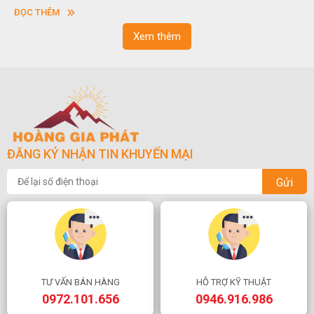
vuông hoặc hình chữ nhật và có độ dày khác nhau.
ĐỌC THÊM
Xem thêm
ĐĂNG KÝ NHẬN TIN KHUYẾN MẠI
Gửi
TƯ VẤN BÁN HÀNG
HỖ TRỢ KỸ THUẬT
0972.101.656
0946.916.986