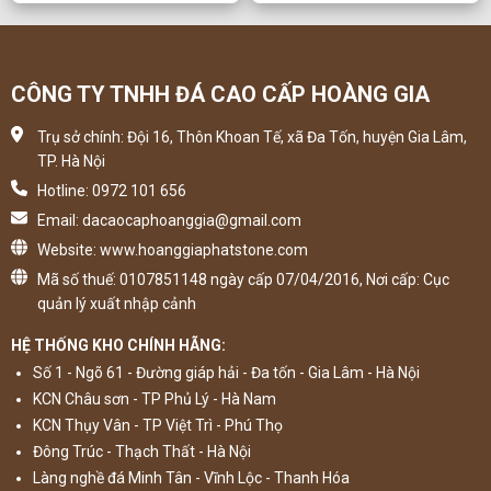
CÔNG TY TNHH ĐÁ CAO CẤP HOÀNG GIA
Trụ sở chính: Đội 16, Thôn Khoan Tế, xã Đa Tốn, huyện Gia Lâm,
TP. Hà Nội
Hotline: 0972 101 656
Email: dacaocaphoanggia@gmail.com
Website: www.hoanggiaphatstone.com
Mã số thuế: 0107851148 ngày cấp 07/04/2016, Nơi cấp: Cục
quản lý xuất nhập cảnh
HỆ THỐNG KHO CHÍNH HÃNG:
Số 1 - Ngõ 61 - Đường giáp hải - Đa tốn - Gia Lâm - Hà Nội
KCN Châu sơn - TP Phủ Lý - Hà Nam
KCN Thụy Vân - TP Việt Trì - Phú Thọ
Đông Trúc - Thạch Thất - Hà Nội
Làng nghề đá Minh Tân - Vĩnh Lộc - Thanh Hóa