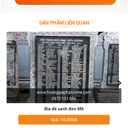
SẢN PHẨM LIÊN QUAN
www.hoanggiaphatstone.com
0972 101 656
Bia đá xanh đen M6
Giá: 10,000đ