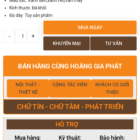
Màu sắc: Xanh đen,xanh rêu,vân mây
Kích thước: Đá khối
Độ dày: Tùy sản phẩm
MUA NGAY
KHUYẾN MẠI
TƯ VẤN
BÁN HÀNG CÙNG HOÀNG GIA PHÁT
NỘI THẤT -
CỘNG TÁC VIÊN
KHÁCH CŨ GIỚI
THIẾT KẾ
THIỆU
CHỮ TÍN - CHỮ TÂM - PHÁT TRIỂN
HỖ TRỢ
Mua hàng:
Kỹ thuật:
Bảo hành: