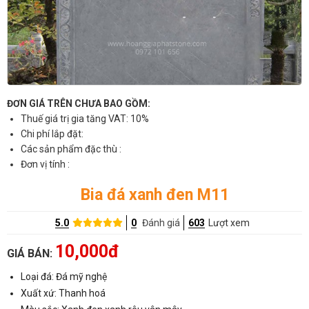
ĐƠN GIÁ TRÊN CHƯA BAO GỒM:
Thuế giá trị gia tăng VAT: 10%
Chi phí lắp đặt:
Các sản phẩm đặc thù :
Đơn vị tính :
Bia đá xanh đen M11
5.0
0
Đánh giá
603
Lượt xem
10,000đ
GIÁ BÁN:
Loại đá: Đá mỹ nghệ
Xuất xứ: Thanh hoá