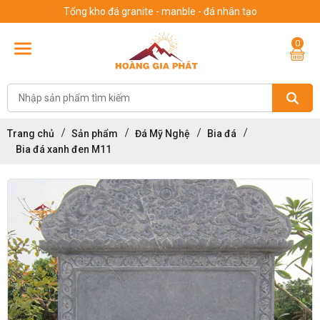
Tổng kho đá granite - manble - đá nhân tạo
0
Trang chủ
Sản phẩm
Đá Mỹ Nghệ
Bia đá
Bia đá xanh đen M11