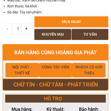
Màu sắc: Xanh đen,xanh rêu,vân mây
Kích thước: Đá khối
Độ dày: Tùy sản phẩm
MUA NGAY
KHUYẾN MẠI
TƯ VẤN
BÁN HÀNG CÙNG HOÀNG GIA PHÁT
NỘI THẤT -
CỘNG TÁC VIÊN
KHÁCH CŨ GIỚI
THIẾT KẾ
THIỆU
CHỮ TÍN - CHỮ TÂM - PHÁT TRIỂN
HỖ TRỢ
Mua hàng:
Kỹ thuật:
Bảo hành: