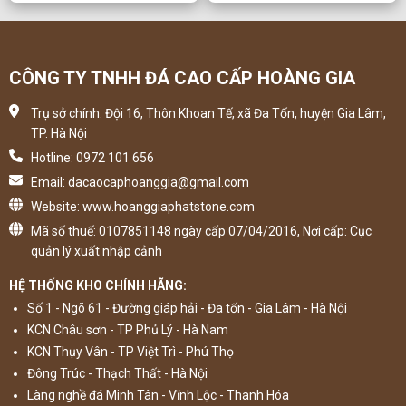
CÔNG TY TNHH ĐÁ CAO CẤP HOÀNG GIA
Trụ sở chính: Đội 16, Thôn Khoan Tế, xã Đa Tốn, huyện Gia Lâm,
TP. Hà Nội
Hotline: 0972 101 656
Email: dacaocaphoanggia@gmail.com
Website: www.hoanggiaphatstone.com
Mã số thuế: 0107851148 ngày cấp 07/04/2016, Nơi cấp: Cục
quản lý xuất nhập cảnh
HỆ THỐNG KHO CHÍNH HÃNG:
Số 1 - Ngõ 61 - Đường giáp hải - Đa tốn - Gia Lâm - Hà Nội
KCN Châu sơn - TP Phủ Lý - Hà Nam
KCN Thụy Vân - TP Việt Trì - Phú Thọ
Đông Trúc - Thạch Thất - Hà Nội
Làng nghề đá Minh Tân - Vĩnh Lộc - Thanh Hóa