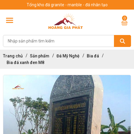
Tổng kho đá granite - manble - đá nhân tạo
0
Trang chủ
Sản phẩm
Đá Mỹ Nghệ
Bia đá
Bia đá xanh đen M8