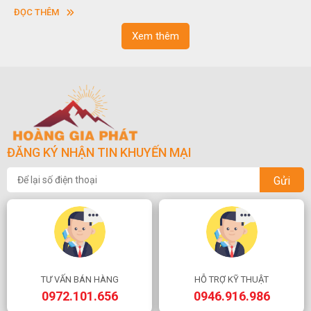
sơn”. Nghệ thuật hòn non bộ nhằm phục vụ cho mục đích thưởng
ĐỌC THÊM
ngoạn và phong thủy trong cuộc sống.
Xem thêm
ĐĂNG KÝ NHẬN TIN KHUYẾN MẠI
Gửi
TƯ VẤN BÁN HÀNG
HỖ TRỢ KỸ THUẬT
0972.101.656
0946.916.986