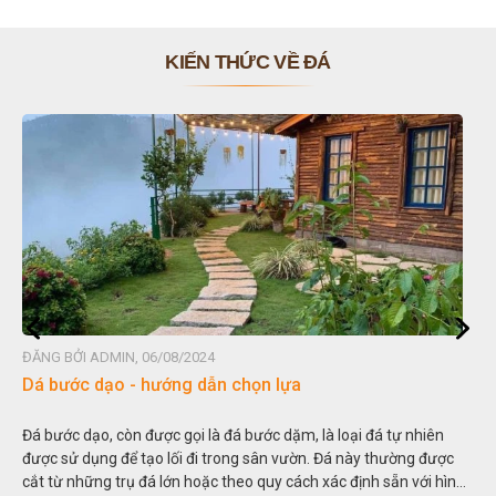
KIẾN THỨC VỀ ĐÁ
ĐĂNG BỞI ADMIN, 06/08/2024
Đá non bộ - cách lựa chọn non bộ đẹp
Hòn non bộ được biết đến là một nghệ thuật xây dựng, sắp đặt,
thu nhỏ, đưa mô hình những ngọn núi to lớn ngoài tự nhiên vào
trong các vườn cảnh. Hay nói một cách khác, người ta gọi là “giả