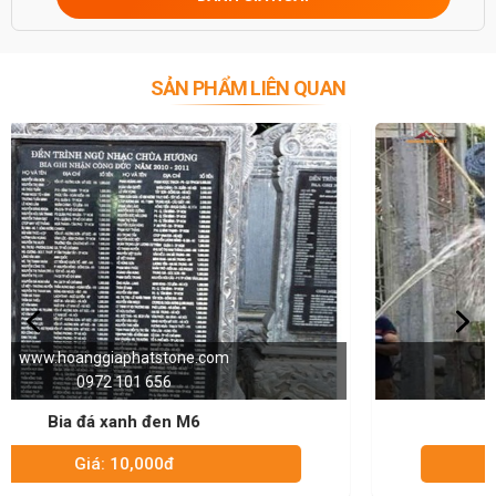
SẢN PHẨM LIÊN QUAN
www.hoanggiaphatstone.com
0972 101 656
Bia đá xanh đen M1
Giá: 10,000đ