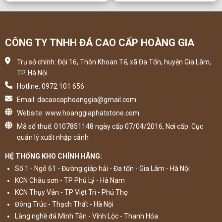
CÔNG TY TNHH ĐÁ CAO CẤP HOÀNG GIA
Trụ sở chính: Đội 16, Thôn Khoan Tế, xã Đa Tốn, huyện Gia Lâm,
TP. Hà Nội
Hotline: 0972 101 656
Email: dacaocaphoanggia@gmail.com
Website: www.hoanggiaphatstone.com
Mã số thuế: 0107851148 ngày cấp 07/04/2016, Nơi cấp: Cục
quản lý xuất nhập cảnh
HỆ THỐNG KHO CHÍNH HÃNG:
Số 1 - Ngõ 61 - Đường giáp hải - Đa tốn - Gia Lâm - Hà Nội
KCN Châu sơn - TP Phủ Lý - Hà Nam
KCN Thụy Vân - TP Việt Trì - Phú Thọ
Đông Trúc - Thạch Thất - Hà Nội
Làng nghề đá Minh Tân - Vĩnh Lộc - Thanh Hóa