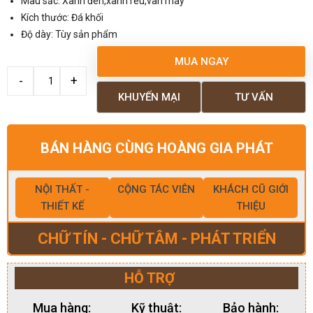
Màu sắc: Xanh đen,xanh rêu,vân mây
Kích thước: Đá khối
Độ dày: Tùy sản phẩm
MUA NGAY
KHUYẾN MẠI
TƯ VẤN
BÁN HÀNG CÙNG HOÀNG GIA PHÁT
NỘI THẤT -
CỘNG TÁC VIÊN
KHÁCH CŨ GIỚI
THIẾT KẾ
THIỆU
CHỮ TÍN - CHỮ TÂM - PHÁT TRIỂN
HỖ TRỢ
Mua hàng:
Kỹ thuật:
Bảo hành: