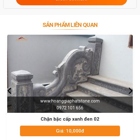
SẢN PHẨM LIÊN QUAN
.hoanggiaphatstone.com
www.ho
0972 101 656
n bậc cấp xanh đen 02
Chặn b
Giá: 10,000đ