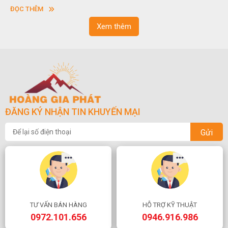
vuông hoặc hình chữ nhật và có độ dày khác nhau.
ĐỌC THÊM
Xem thêm
ĐĂNG KÝ NHẬN TIN KHUYẾN MẠI
Gửi
TƯ VẤN BÁN HÀNG
HỖ TRỢ KỸ THUẬT
0972.101.656
0946.916.986