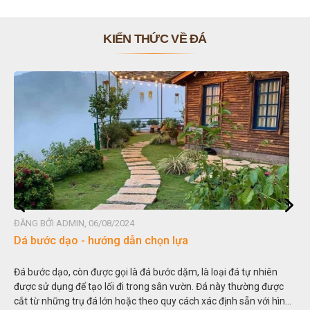
KIẾN THỨC VỀ ĐÁ
ĐĂNG BỞI ADMIN, 06/08/2024
ĐĂN
Dá bước dạo - hướng dẫn chọn lựa
Đá
Đá bước dạo, còn được gọi là đá bước dặm, là loại đá tự nhiên
Hòn
được sử dụng để tạo lối đi trong sân vườn. Đá này thường được
thu
cắt từ những trụ đá lớn hoặc theo quy cách xác định sẵn với hình
tro