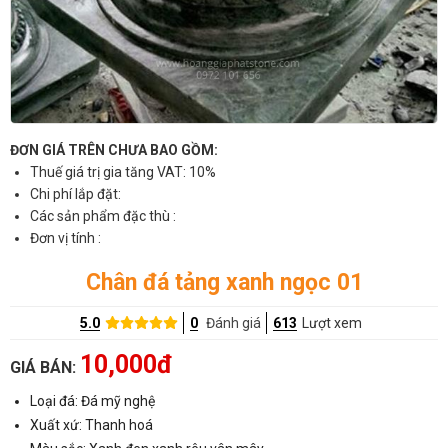
ĐƠN GIÁ TRÊN CHƯA BAO GỒM:
Thuế giá trị gia tăng VAT: 10%
Chi phí lắp đặt:
Các sản phẩm đặc thù :
Đơn vị tính :
Chân đá tảng xanh ngọc 01
5.0
0
Đánh giá
613
Lượt xem
10,000đ
GIÁ BÁN:
Loại đá: Đá mỹ nghệ
Xuất xứ: Thanh hoá