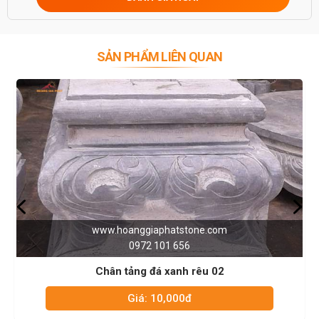
SẢN PHẨM LIÊN QUAN
stone.com
www.hoanggiaphatsto
56
0972 101 656
nh rêu 02
Chân tảng đá xanh 
00đ
Giá: 10,000đ