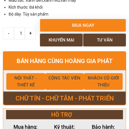
Màu sắc: Xanh đen,xanh rêu,vân mây
Kích thước: Đá khối
Độ dày: Tùy sản phẩm
MUA NGAY
KHUYẾN MẠI
TƯ VẤN
BÁN HÀNG CÙNG HOÀNG GIA PHÁT
NỘI THẤT -
CỘNG TÁC VIÊN
KHÁCH CŨ GIỚI
THIẾT KẾ
THIỆU
CHỮ TÍN - CHỮ TÂM - PHÁT TRIỂN
HỖ TRỢ
Mua hàng:
Kỹ thuật:
Bảo hành: