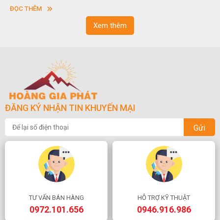
vuông hoặc hình chữ nhật và có độ dày khác nhau.
sơn
ĐỌC THÊM
ĐỌ
ngo
Xem thêm
ĐĂNG KÝ NHẬN TIN KHUYẾN MẠI
Gửi
TƯ VẤN BÁN HÀNG
HỖ TRỢ KỸ THUẬT
0972.101.656
0946.916.986