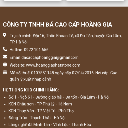
CÔNG TY TNHH ĐÁ CAO CẤP HOÀNG GIA
Trụ sở chính: Đội 16, Thôn Khoan Tế, xã Đa Tốn, huyện Gia Lâm,
TP. Hà Nội
Hotline: 0972 101 656
Email: dacaocaphoanggia@gmail.com
Website: www.hoanggiaphatstone.com
Mã số thuế: 0107851148 ngày cấp 07/04/2016, Nơi cấp: Cục
quản lý xuất nhập cảnh
HỆ THỐNG KHO CHÍNH HÃNG:
Số 1 - Ngõ 61 - Đường giáp hải - Đa tốn - Gia Lâm - Hà Nội
KCN Châu sơn - TP Phủ Lý - Hà Nam
KCN Thụy Vân - TP Việt Trì - Phú Thọ
Đông Trúc - Thạch Thất - Hà Nội
Làng nghề đá Minh Tân - Vĩnh Lộc - Thanh Hóa