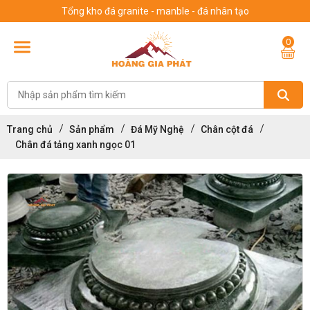
Tổng kho đá granite - manble - đá nhân tạo
0
Trang chủ
Sản phẩm
Đá Mỹ Nghệ
Chân cột đá
Chân đá tảng xanh ngọc 01