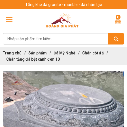
Tổng kho đá granite - manble - đá nhân tạo
0
Trang chủ
Sản phẩm
Đá Mỹ Nghệ
Chân cột đá
Chân tảng đá bệt xanh đen 10