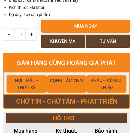
Màu sắc: Xanh đen,xanh rêu,vân mây
Kích thước: Đá khối
Độ dày: Tùy sản phẩm
MUA NGAY
KHUYẾN MẠI
TƯ VẤN
BÁN HÀNG CÙNG HOÀNG GIA PHÁT
NỘI THẤT -
CỘNG TÁC VIÊN
KHÁCH CŨ GIỚI
THIẾT KẾ
THIỆU
CHỮ TÍN - CHỮ TÂM - PHÁT TRIỂN
HỖ TRỢ
Mua hàng:
Kỹ thuật:
Bảo hành: