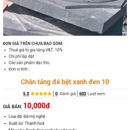
ĐƠN GIÁ TRÊN CHƯA BAO GỒM:
Thuế giá trị gia tăng VAT: 10%
Chi phí lắp đặt:
Các sản phẩm đặc thù :
Đơn vị tính :
Chân tảng đá bệt xanh đen 10
5.0
0
Đánh giá
603
Lượt xem
10,000đ
GIÁ BÁN:
Loại đá: Đá mỹ nghệ
Xuất xứ: Thanh hoá