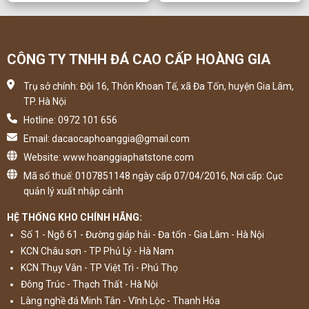
CÔNG TY TNHH ĐÁ CAO CẤP HOÀNG GIA
Trụ sở chính: Đội 16, Thôn Khoan Tế, xã Đa Tốn, huyện Gia Lâm,
TP. Hà Nội
Hotline: 0972 101 656
Email: dacaocaphoanggia@gmail.com
Website: www.hoanggiaphatstone.com
Mã số thuế: 0107851148 ngày cấp 07/04/2016, Nơi cấp: Cục
quản lý xuất nhập cảnh
HỆ THỐNG KHO CHÍNH HÃNG:
Số 1 - Ngõ 61 - Đường giáp hải - Đa tốn - Gia Lâm - Hà Nội
KCN Châu sơn - TP Phủ Lý - Hà Nam
KCN Thụy Vân - TP Việt Trì - Phú Thọ
Đông Trúc - Thạch Thất - Hà Nội
Làng nghề đá Minh Tân - Vĩnh Lộc - Thanh Hóa