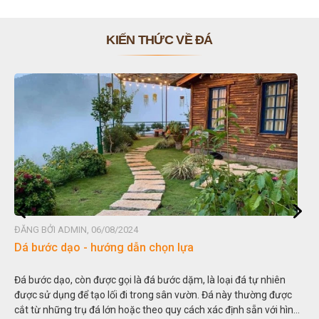
KIẾN THỨC VỀ ĐÁ
ĐĂNG BỞI ADMIN, 06/08/2024
Đá non bộ - cách lựa chọn non bộ đẹp
Hòn non bộ được biết đến là một nghệ thuật xây dựng, sắp đặt,
thu nhỏ, đưa mô hình những ngọn núi to lớn ngoài tự nhiên vào
trong các vườn cảnh. Hay nói một cách khác, người ta gọi là “giả