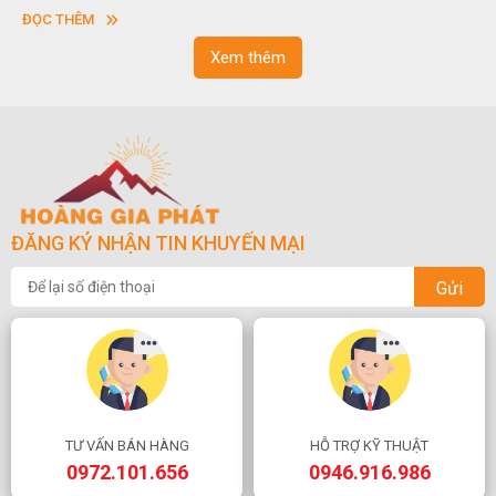
sơn”. Nghệ thuật hòn non bộ nhằm phục vụ cho mục đích thưởng
ĐỌC THÊM
ngoạn và phong thủy trong cuộc sống.
Xem thêm
ĐĂNG KÝ NHẬN TIN KHUYẾN MẠI
Gửi
TƯ VẤN BÁN HÀNG
HỖ TRỢ KỸ THUẬT
0972.101.656
0946.916.986