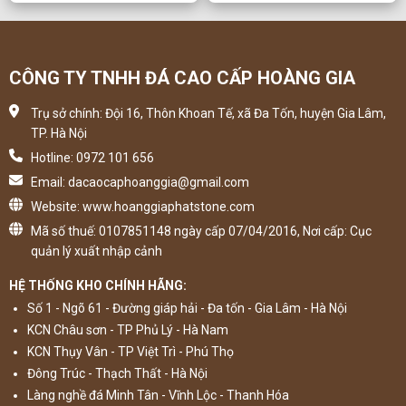
CÔNG TY TNHH ĐÁ CAO CẤP HOÀNG GIA
Trụ sở chính: Đội 16, Thôn Khoan Tế, xã Đa Tốn, huyện Gia Lâm,
TP. Hà Nội
Hotline: 0972 101 656
Email: dacaocaphoanggia@gmail.com
Website: www.hoanggiaphatstone.com
Mã số thuế: 0107851148 ngày cấp 07/04/2016, Nơi cấp: Cục
quản lý xuất nhập cảnh
HỆ THỐNG KHO CHÍNH HÃNG:
Số 1 - Ngõ 61 - Đường giáp hải - Đa tốn - Gia Lâm - Hà Nội
KCN Châu sơn - TP Phủ Lý - Hà Nam
KCN Thụy Vân - TP Việt Trì - Phú Thọ
Đông Trúc - Thạch Thất - Hà Nội
Làng nghề đá Minh Tân - Vĩnh Lộc - Thanh Hóa