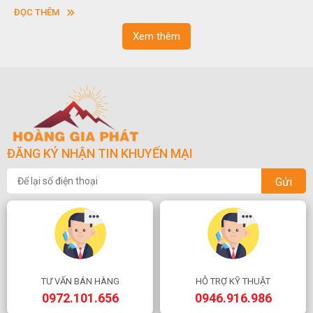
vuông hoặc hình chữ nhật và có độ dày khác nhau.
ĐỌC THÊM
Xem thêm
ĐĂNG KÝ NHẬN TIN KHUYẾN MẠI
Gửi
TƯ VẤN BÁN HÀNG
HỖ TRỢ KỸ THUẬT
0972.101.656
0946.916.986