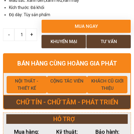
Màu sắc: Xanh đen,xanh rêu,vân mây
Kích thước: Đá khối
Độ dày: Tùy sản phẩm
MUA NGAY
KHUYẾN MẠI
TƯ VẤN
BÁN HÀNG CÙNG HOÀNG GIA PHÁT
NỘI THẤT -
CỘNG TÁC VIÊN
KHÁCH CŨ GIỚI
THIẾT KẾ
THIỆU
CHỮ TÍN - CHỮ TÂM - PHÁT TRIỂN
HỖ TRỢ
Mua hàng:
Kỹ thuật:
Bảo hành: