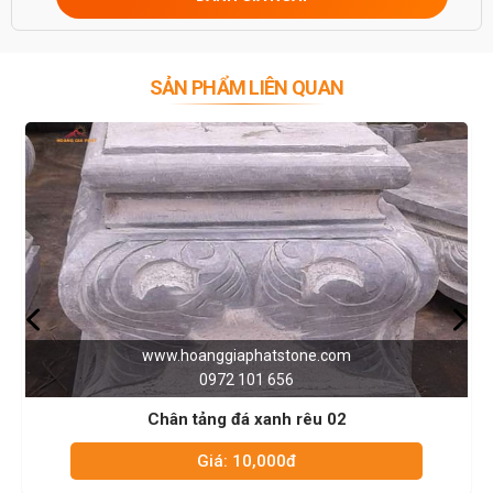
SẢN PHẨM LIÊN QUAN
.hoanggiaphatstone.com
www.ho
0972 101 656
n tảng đá xanh rêu 02
Chân 
Giá: 10,000đ