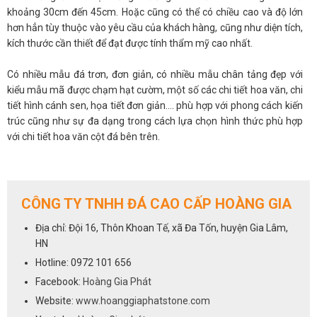
khoảng 30cm đến 45cm. Hoặc cũng có thể có chiều cao và độ lớn
hơn hẳn tùy thuộc vào yêu cầu của khách hàng, cũng như diện tích,
kích thước cần thiết để đạt được tính thẩm mỹ cao nhất.
Có nhiều mẫu đá trơn, đơn giản, có nhiều mẫu chân tảng đẹp với
kiểu mẫu mã được chạm hạt cườm, một số các chi tiết hoa văn, chi
tiết hình cánh sen, họa tiết đơn giản…. phù hợp với phong cách kiến
trúc cũng như sự đa dạng trong cách lựa chọn hình thức phù hợp
với chi tiết hoa văn cột đá bên trên.
Kích thước chân tảng đá xanh đen thông thường là 40x40x15,
50x50x15....Ngoài ra, khách hàng cũng có thể đưa ra những kích
thước khác nhau.
CÔNG TY TNHH ĐÁ CAO CẤP HOÀNG GIA
Địa chỉ: Đội 16, Thôn Khoan Tế, xã Đa Tốn, huyện Gia Lâm,
Để được tư vấn và báo giá hãy nhanh tay liên hệ với chúng tôi qua
HN
số hotline
0972 101 656
Hotline: 0972 101 656
Facebook:
Hoàng Gia Phát
Website:
www.hoanggiaphatstone.com