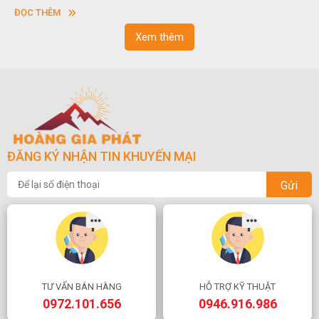
hình chữ nhật và có độ dày khác nhau.
sơn”. Nghệ thu
ĐỌC THÊM
ngoạn và phong
Xem thêm
ĐĂNG KÝ NHẬN TIN KHUYẾN MẠI
Gửi
TƯ VẤN BÁN HÀNG
HỖ TRỢ KỸ THUẬT
0972.101.656
0946.916.986