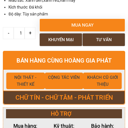
Màu sắc: Xanh đen,xanh rêu,vân mây
Kích thước: Đá khối
Độ dày: Tùy sản phẩm
MUA NGAY
KHUYẾN MẠI
TƯ VẤN
BÁN HÀNG CÙNG HOÀNG GIA PHÁT
NỘI THẤT -
CỘNG TÁC VIÊN
KHÁCH CŨ GIỚI
THIẾT KẾ
THIỆU
CHỮ TÍN - CHỮ TÂM - PHÁT TRIỂN
HỖ TRỢ
Mua hàng:
Kỹ thuật:
Bảo hành: