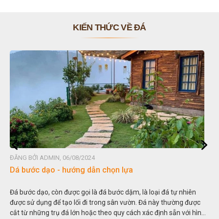
KIẾN THỨC VỀ ĐÁ
MIN, 06/08/2024
ĐĂNG BỞI ADMIN
ạo - hướng dẫn chọn lựa
Đá non bộ - 
, còn được gọi là đá bước dặm, là loại đá tự nhiên
Hòn non bộ đượ
g để tạo lối đi trong sân vườn. Đá này thường được
thu nhỏ, đưa m
g trụ đá lớn hoặc theo quy cách xác định sẵn với hình
trong các vườn 