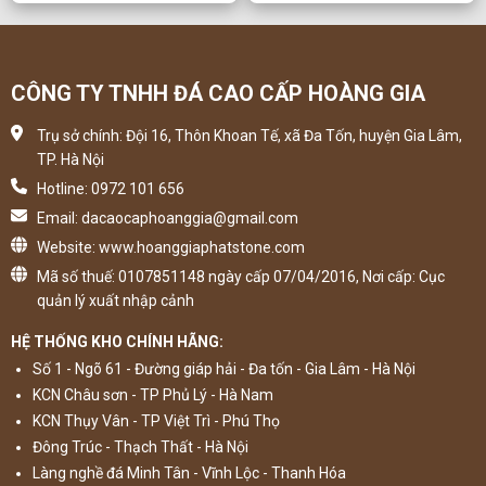
CÔNG TY TNHH ĐÁ CAO CẤP HOÀNG GIA
Trụ sở chính: Đội 16, Thôn Khoan Tế, xã Đa Tốn, huyện Gia Lâm,
TP. Hà Nội
Hotline: 0972 101 656
Email: dacaocaphoanggia@gmail.com
Website: www.hoanggiaphatstone.com
Mã số thuế: 0107851148 ngày cấp 07/04/2016, Nơi cấp: Cục
quản lý xuất nhập cảnh
HỆ THỐNG KHO CHÍNH HÃNG:
Số 1 - Ngõ 61 - Đường giáp hải - Đa tốn - Gia Lâm - Hà Nội
KCN Châu sơn - TP Phủ Lý - Hà Nam
KCN Thụy Vân - TP Việt Trì - Phú Thọ
Đông Trúc - Thạch Thất - Hà Nội
Làng nghề đá Minh Tân - Vĩnh Lộc - Thanh Hóa