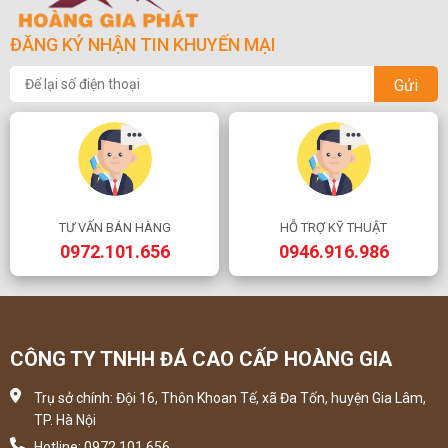
ĐĂNG KÝ NHẬN TIN KHUYẾN MẠI
Gửi
TƯ VẤN BÁN HÀNG
HỖ TRỢ KỸ THUẬT
0972.101.656
0946.916.986
CÔNG TY TNHH ĐÁ CAO CẤP HOÀNG GIA
Trụ sở chính: Đội 16, Thôn Khoan Tế, xã Đa Tốn, huyện Gia Lâm,
TP. Hà Nội
Hotline: 0972 101 656