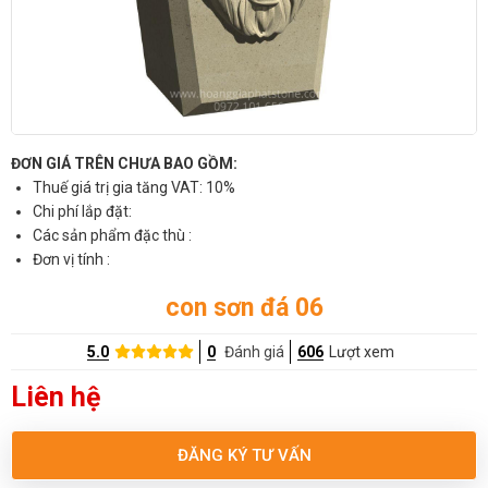
ĐƠN GIÁ TRÊN CHƯA BAO GỒM:
Thuế giá trị gia tăng VAT: 10%
Chi phí lắp đặt:
Các sản phẩm đặc thù :
Đơn vị tính :
con sơn đá 06
5.0
0
Đánh giá
606
Lượt xem
Liên hệ
ĐĂNG KÝ TƯ VẤN