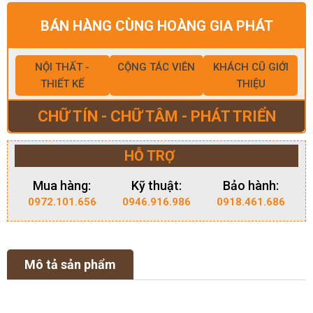
BÁN HÀNG CÙNG HOÀNG GIA PHÁT
NỘI THẤT -
CỘNG TÁC VIÊN
KHÁCH CŨ GIỚI
THIẾT KẾ
THIỆU
CHỮ TÍN - CHỮ TÂM - PHÁT TRIỂN
HỖ TRỢ
Mua hàng:
Kỹ thuật:
Bảo hành:
0972.101.656
0946.916.986
0918.461.686
Mô tả sản phẩm