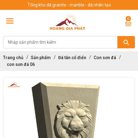
Tổng kho đá granite - manble - đá nhân tạo
0
Trang chủ
Sản phẩm
Đá tân cổ điển
Con sơn đá
con sơn đá 06