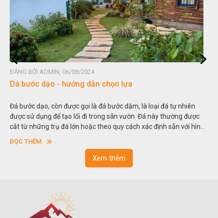
ĐĂNG BỞI ADMIN, 06/08/2024
Dá bước dạo - hướng dẫn chọn lựa
Đá bước dạo, còn được gọi là đá bước dặm, là loại đá tự nhiên
được sử dụng để tạo lối đi trong sân vườn. Đá này thường được
cắt từ những trụ đá lớn hoặc theo quy cách xác định sẵn với hình
vuông hoặc hình chữ nhật và có độ dày khác nhau.
ĐỌC THÊM
Xem thêm