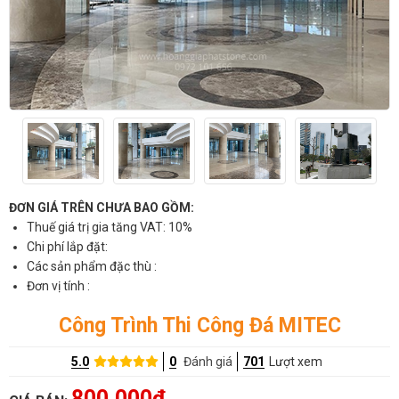
ĐƠN GIÁ TRÊN CHƯA BAO GỒM:
Thuế giá trị gia tăng VAT: 10%
Chi phí lắp đặt:
Các sản phẩm đặc thù :
Đơn vị tính :
Công Trình Thi Công Đá MITEC
5.0
0
Đánh giá
701
Lượt xem
800,000đ