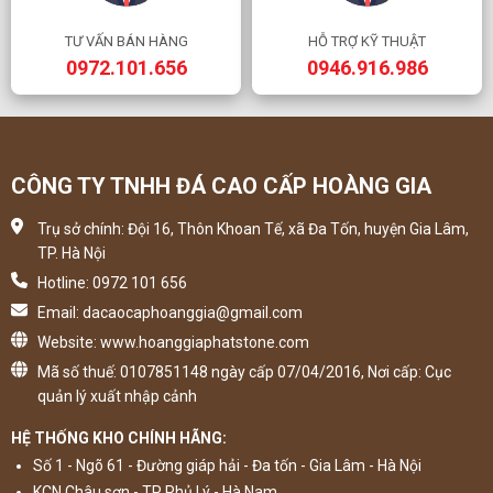
TƯ VẤN BÁN HÀNG
HỖ TRỢ KỸ THUẬT
0972.101.656
0946.916.986
CÔNG TY TNHH ĐÁ CAO CẤP HOÀNG GIA
Trụ sở chính: Đội 16, Thôn Khoan Tế, xã Đa Tốn, huyện Gia Lâm,
TP. Hà Nội
Hotline: 0972 101 656
Email: dacaocaphoanggia@gmail.com
Website: www.hoanggiaphatstone.com
Mã số thuế: 0107851148 ngày cấp 07/04/2016, Nơi cấp: Cục
quản lý xuất nhập cảnh
HỆ THỐNG KHO CHÍNH HÃNG:
Số 1 - Ngõ 61 - Đường giáp hải - Đa tốn - Gia Lâm - Hà Nội
KCN Châu sơn - TP Phủ Lý - Hà Nam