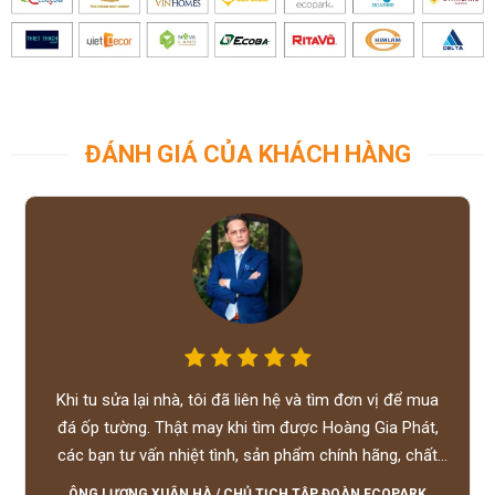
ĐÁNH GIÁ CỦA KHÁCH HÀNG
Khi tu sửa lại nhà, tôi đã liên hệ và tìm đơn vị để mua
đá ốp tường. Thật may khi tìm được Hoàng Gia Phát,
các bạn tư vấn nhiệt tình, sản phẩm chính hãng, chất
lượng tốt, giá hợp lý, hỗ trợ tận tình.
ÔNG LƯƠNG XUÂN HÀ
/
CHỦ TỊCH TẬP ĐOÀN ECOPARK