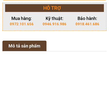
HỖ TRỢ
Mua hàng:
Kỹ thuật:
Bảo hành:
0972.101.656
0946.916.986
0918.461.686
Mô tả sản phẩm