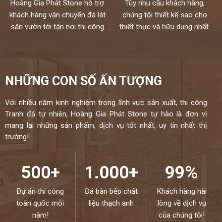
Hoàng Gia Phát Stone hỗ trợ
Tùy nhu cầu khách hàng,
khách hàng vận chuyển đá lát
chúng tôi thiết kế sao cho
sân vườn tới tận nơi thi công
thiết thực và hữu dụng nhất.
NHỮNG CON SỐ ẤN TƯỢNG
Với nhiều năm kinh nghiệm trong lĩnh vực sản xuất, thi công
Tranh đá tự nhiên, Hoàng Gia Phát Stone tự hào là đơn vị
mang lại những sản phẩm, dịch vụ tốt nhất, uy tín nhất thị
trường!
500+
1.000+
99%
Dự án thi công
Đá bàn bếp chất
Khách hàng hài
toàn quốc mỗi
liệu thạch anh
lòng về dịch vụ
năm!
của chúng tôi!