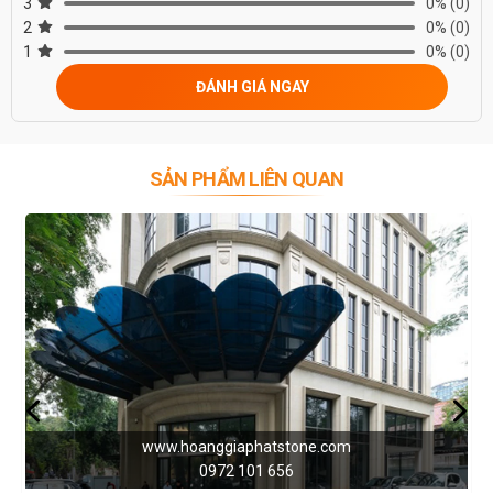
3
0%
(0)
2
0%
(0)
1
0%
(0)
ĐÁNH GIÁ NGAY
SẢN PHẨM LIÊN QUAN
om
www.hoanggiaphatstone.com
0972 101 656