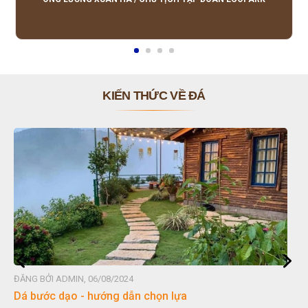
KIẾN THỨC VỀ ĐÁ
ĐĂNG BỞI ADMIN, 06/08/2024
Đá non bộ - cách lựa chọn non bộ đẹp