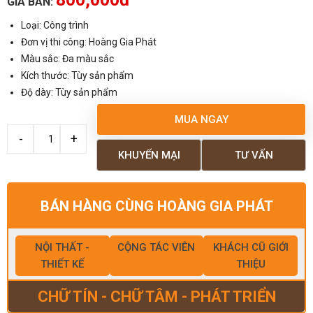
GIÁ BÁN:
Loại: Công trình
Đơn vị thi công: Hoàng Gia Phát
Màu sắc: Đa màu sắc
Kích thước: Tùy sản phẩm
Độ dày: Tùy sản phẩm
MUA NGAY
KHUYẾN MẠI
TƯ VẤN
BÁN HÀNG CÙNG HOÀNG GIA PHÁT
NỘI THẤT -
CỘNG TÁC VIÊN
KHÁCH CŨ GIỚI
THIẾT KẾ
THIỆU
CHỮ TÍN - CHỮ TÂM - PHÁT TRIỂN