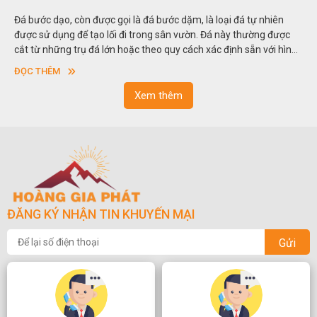
hiên
Hòn non bộ được biết đến là một nghệ thuật xây dựng, sắp đặ
 được
thu nhỏ, đưa mô hình những ngọn núi to lớn ngoài tự nhiên v
ới hình
trong các vườn cảnh. Hay nói một cách khác, người ta gọi là “
sơn”. Nghệ thuật hòn non bộ nhằm phục vụ cho mục đích th
ĐỌC THÊM
ngoạn và phong thủy trong cuộc sống.
Xem thêm
ĐĂNG KÝ NHẬN TIN KHUYẾN MẠI
Gửi