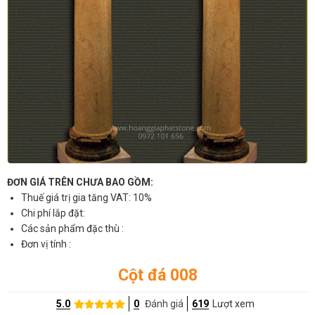
ĐƠN GIÁ TRÊN CHƯA BAO GỒM:
Thuế giá trị gia tăng VAT: 10%
Chi phí lắp đặt:
Các sản phẩm đặc thù :
Đơn vị tính :
Cột đá 008
5.0
0
Đánh giá
619
Lượt xem