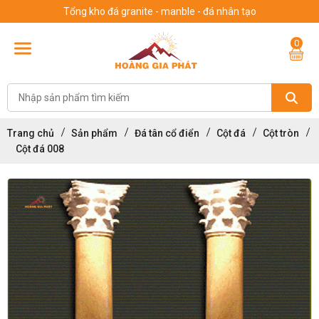
Tổng kho đá granite - manble - đá nhân tạo
0
Trang chủ
Sản phẩm
Đá tân cổ điển
Cột đá
Cột tròn
Cột đá 008