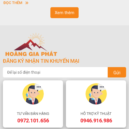
ĐỌC THÊM
ngoạn và phong thủy trong cuộc sống.
Xem thêm
ĐĂNG KÝ NHẬN TIN KHUYẾN MẠI
Gửi
TƯ VẤN BÁN HÀNG
HỖ TRỢ KỸ THUẬT
0972.101.656
0946.916.986