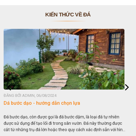
KIẾN THỨC VỀ ĐÁ
ĐĂNG BỞI ADMIN, 06/08/2024
Đá non bộ - cách lựa chọn non bộ đẹp
Hòn non bộ được biết đến là một nghệ thuật xây dựng, sắp đặt,
thu nhỏ, đưa mô hình những ngọn núi to lớn ngoài tự nhiên vào
trong các vườn cảnh. Hay nói một cách khác, người ta gọi là “giả
sơn”. Nghệ thuật hòn non bộ nhằm phục vụ cho mục đích thưởng