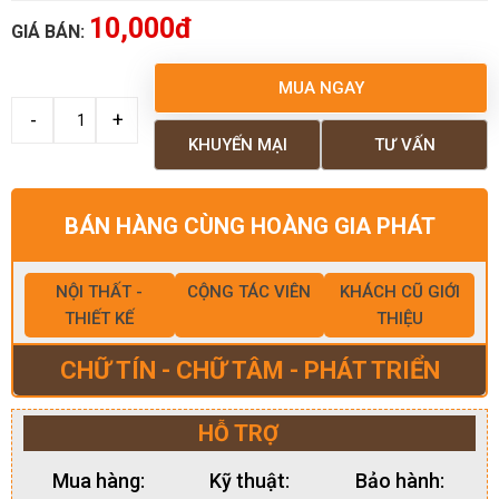
10,000đ
GIÁ BÁN:
MUA NGAY
KHUYẾN MẠI
TƯ VẤN
BÁN HÀNG CÙNG HOÀNG GIA PHÁT
NỘI THẤT -
CỘNG TÁC VIÊN
KHÁCH CŨ GIỚI
THIẾT KẾ
THIỆU
CHỮ TÍN - CHỮ TÂM - PHÁT TRIỂN
HỖ TRỢ
Mua hàng:
Kỹ thuật:
Bảo hành: