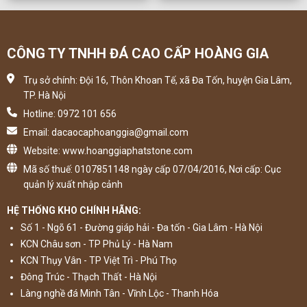
CÔNG TY TNHH ĐÁ CAO CẤP HOÀNG GIA
Trụ sở chính: Đội 16, Thôn Khoan Tế, xã Đa Tốn, huyện Gia Lâm,
TP. Hà Nội
Hotline: 0972 101 656
Email: dacaocaphoanggia@gmail.com
Website: www.hoanggiaphatstone.com
Mã số thuế: 0107851148 ngày cấp 07/04/2016, Nơi cấp: Cục
quản lý xuất nhập cảnh
HỆ THỐNG KHO CHÍNH HÃNG:
Số 1 - Ngõ 61 - Đường giáp hải - Đa tốn - Gia Lâm - Hà Nội
KCN Châu sơn - TP Phủ Lý - Hà Nam
KCN Thụy Vân - TP Việt Trì - Phú Thọ
Đông Trúc - Thạch Thất - Hà Nội
Làng nghề đá Minh Tân - Vĩnh Lộc - Thanh Hóa