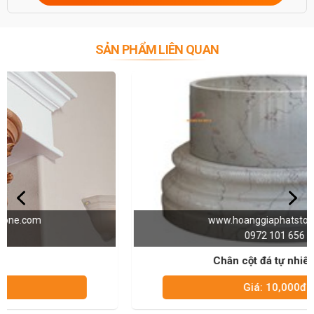
SẢN PHẨM LIÊN QUAN
www.hoanggiaphatstone.com
0972 101 656
Chân cột đá tự nhiên 003
Giá: 10,000đ