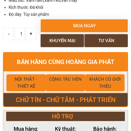
Màu sắc: Xanh đen,xanh rêu,vân mây
Kích thước: Đá khối
Độ dày: Tùy sản phẩm
MUA NGAY
KHUYẾN MẠI
TƯ VẤN
BÁN HÀNG CÙNG HOÀNG GIA PHÁT
NỘI THẤT -
CỘNG TÁC VIÊN
KHÁCH CŨ GIỚI
THIẾT KẾ
THIỆU
CHỮ TÍN - CHỮ TÂM - PHÁT TRIỂN
HỖ TRỢ
Mua hàng:
Kỹ thuật:
Bảo hành: