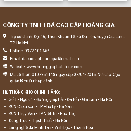
CÔNG TY TNHH ĐÁ CAO CẤP HOÀNG GIA
Trụ sở chính: Đội 16, Thôn Khoan Tế, xã Đa Tốn, huyện Gia Lâm,
TP. Hà Nội
Hotline: 0972 101 656
Email: dacaocaphoanggia@gmail.com
Website: www.hoanggiaphatstone.com
Mã số thuế: 0107851148 ngày cấp 07/04/2016, Nơi cấp: Cục
quản lý xuất nhập cảnh
HỆ THỐNG KHO CHÍNH HÃNG:
Số 1 - Ngõ 61 - Đường giáp hải - Đa tốn - Gia Lâm - Hà Nội
KCN Châu sơn - TP Phủ Lý - Hà Nam
KCN Thụy Vân - TP Việt Trì - Phú Thọ
Đông Trúc - Thạch Thất - Hà Nội
Làng nghề đá Minh Tân - Vĩnh Lộc - Thanh Hóa