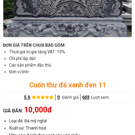
ĐƠN GIÁ TRÊN CHƯA BAO GỒM:
Thuế giá trị gia tăng VAT: 10%
Chi phí lắp đặt:
Các sản phẩm đặc thù :
Đơn vị tính :
Cuốn thư đá xanh đen 11
5.0
0
Đánh giá
603
Lượt xem
10,000đ
GIÁ BÁN:
Loại đá: Đá mỹ nghệ
Xuất xứ: Thanh hoá