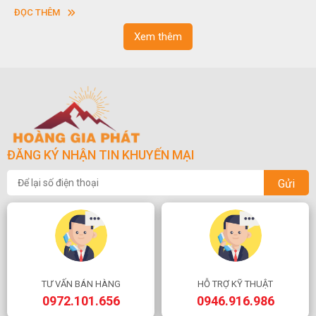
vuông hoặc hình chữ nhật và có độ dày khác nhau.
ĐỌC THÊM
Xem thêm
ĐĂNG KÝ NHẬN TIN KHUYẾN MẠI
Gửi
TƯ VẤN BÁN HÀNG
HỖ TRỢ KỸ THUẬT
0972.101.656
0946.916.986