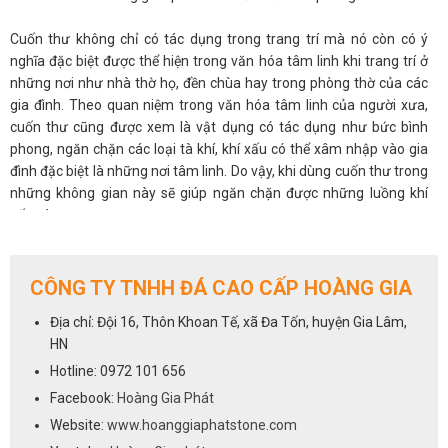
Cuốn thư không chỉ có tác dụng trong trang trí mà nó còn có ý
nghĩa đặc biệt được thể hiện trong văn hóa tâm linh khi trang trí ở
những nơi như nhà thờ họ, đền chùa hay trong phòng thờ của các
gia đình. Theo quan niệm trong văn hóa tâm linh của người xưa,
cuốn thư cũng được xem là vật dụng có tác dụng như bức bình
phong, ngăn chặn các loại tà khí, khí xấu có thể xâm nhập vào gia
đình đặc biệt là những nơi tâm linh. Do vậy, khi dùng cuốn thư trong
những không gian này sẽ giúp ngăn chặn được những luồng khí
xấu này.
Chất liệu để làm cuốn thư sẽ là những khối đá tự nhiên nguyên khối
như: xanh đen hoặc xanh rêu, trắng xám... tùy thuộc vào bàn tay
CÔNG TY TNHH ĐÁ CAO CẤP HOÀNG GIA
của những người thợ thủ công. Với đá tự nhiên thì độ bền và tính
Địa chỉ: Đội 16, Thôn Khoan Tế, xã Đa Tốn, huyện Gia Lâm,
thẩm mỹ luôn được đảm bảo và đặt lên hàng đầu.
HN
Để được tư vấn và báo giá về cuốn thư đá xanh đen hãy nhanh tay
Hotline: 0972 101 656
liên hệ với chúng tôi qua số hotline
0972 101 656
Facebook:
Hoàng Gia Phát
Website:
www.hoanggiaphatstone.com