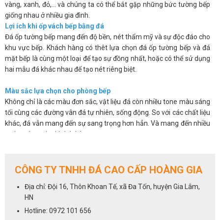
vàng, xanh, đỏ,… và chúng ta có thể bắt gặp những bức tường bếp
giống nhau ở nhiều gia đình.
Lợi ích khi ốp vách bếp bằng đá
Đá ốp tường bếp mang đến độ bền, nét thẩm mỹ và sự độc đáo cho
khu vực bếp. Khách hàng có thêt lựa chọn đá ốp tường bếp và đá
mặt bếp là cùng một loại để tạo sự đồng nhất, hoặc có thể sử dụng
hai mẫu đá khác nhau để tạo nét riêng biệt.
Màu sắc lựa chọn cho phòng bếp
Không chỉ là các màu đơn sắc, vật liệu đá còn nhiều tone màu sáng
tối cùng các đường vân đá tự nhiên, sống động. So với các chất liệu
khác, đá vẫn mang đến sự sang trọng hơn hẳn. Và mang đến nhiều
sự lựa chọn cho khách hàng.
Các sản phẩm đá không chỉ đẹp mắt mà còn có độ bóng bề mặt
cao, chúng có khả năng chống thấm, chống ố, chống bám bẩn nên
giúp bạn sẽ dễ dàng vệ sinh và luôn mang lại sự sạch sẽ.
CÔNG TY TNHH ĐÁ CAO CẤP HOÀNG GIA
Trên đây là một số ưu điểm cơ bản của việc sử dụng đá ốp tường
Địa chỉ: Đội 16, Thôn Khoan Tế, xã Đa Tốn, huyện Gia Lâm,
bếp. Chúng khắc phục được những hạn chế về mẫu mã, màu sắc lại
HN
vừa mang đến vẻ sang trọng và độ bền cho sản phẩm.
Hotline: 0972 101 656