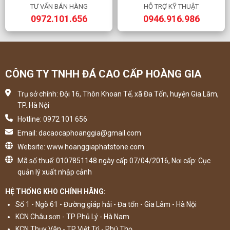
TƯ VẤN BÁN HÀNG
HỖ TRỢ KỸ THUẬT
0972.101.656
0946.916.986
CÔNG TY TNHH ĐÁ CAO CẤP HOÀNG GIA
Trụ sở chính: Đội 16, Thôn Khoan Tế, xã Đa Tốn, huyện Gia Lâm,
TP. Hà Nội
Hotline: 0972 101 656
Email: dacaocaphoanggia@gmail.com
Website: www.hoanggiaphatstone.com
Mã số thuế: 0107851148 ngày cấp 07/04/2016, Nơi cấp: Cục
quản lý xuất nhập cảnh
HỆ THỐNG KHO CHÍNH HÃNG:
Số 1 - Ngõ 61 - Đường giáp hải - Đa tốn - Gia Lâm - Hà Nội
KCN Châu sơn - TP Phủ Lý - Hà Nam
KCN Thụy Vân - TP Việt Trì - Phú Thọ