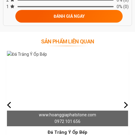
HẠNH
1
0%
(0)
ĐƯỢC PHỤC VỤ QUÝ KHÁCH – HOTLINE: 0972101656 -
ĐÁNH GIÁ NGAY
0946916986
SẢN PHẨM LIÊN QUAN
www.hoanggiaphatstone.com
0972 101 656
Đá Trắng Ý Ốp Bếp