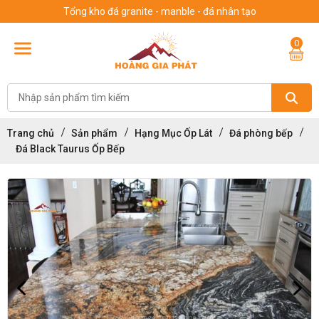
Tổng kho đá granite - manble - đá nhân tạo
0
Trang chủ
Sản phẩm
Hạng Mục Ốp Lát
Đá phòng bếp
Đá Black Taurus Ốp Bếp