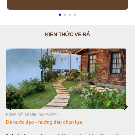
KIẾN THỨC VỀ ĐÁ
ĐĂNG BỞI ADMIN, 06/08/2024
Dá bước dạo - hướng dẫn chọn lựa