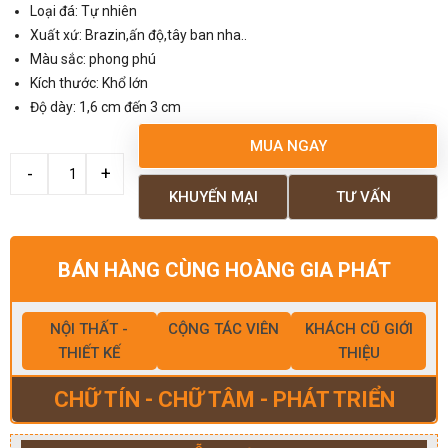
Loại đá: Tự nhiên
Xuất xứ: Brazin,ấn độ,tây ban nha..
Màu sắc: phong phú
Kích thước: Khổ lớn
Độ dày: 1,6 cm đến 3 cm
MUA NGAY
KHUYẾN MẠI
TƯ VẤN
BÁN HÀNG CÙNG HOÀNG GIA PHÁT
NỘI THẤT -
CỘNG TÁC VIÊN
KHÁCH CŨ GIỚI
THIẾT KẾ
THIỆU
CHỮ TÍN - CHỮ TÂM - PHÁT TRIỂN