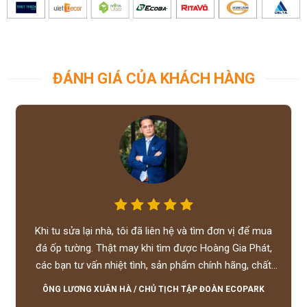
ĐÁNH GIÁ CỦA KHÁCH HÀNG
Khi tu sửa lại nhà, tôi đã liên hệ và tìm đơn vị để mua
đá ốp tường. Thật may khi tìm được Hoàng Gia Phát,
các bạn tư vấn nhiệt tình, sản phẩm chính hãng, chất
lượng tốt, giá hợp lý, hỗ trợ tận tình.
ÔNG LƯƠNG XUÂN HÀ
/
CHỦ TỊCH TẬP ĐOÀN ECOPARK