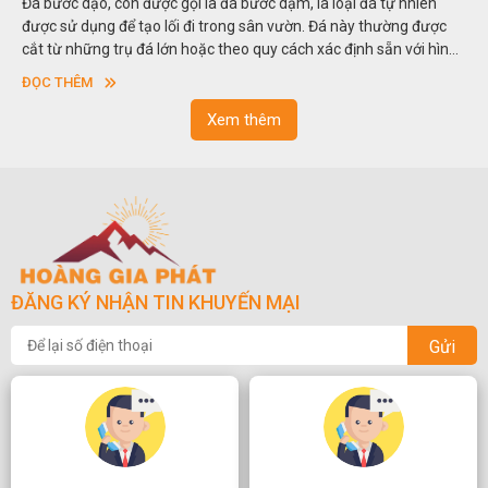
Đá bước dạo, còn được gọi là đá bước dặm, là loại đá tự nhiên
được sử dụng để tạo lối đi trong sân vườn. Đá này thường được
cắt từ những trụ đá lớn hoặc theo quy cách xác định sẵn với hình
vuông hoặc hình chữ nhật và có độ dày khác nhau.
ĐỌC THÊM
Xem thêm
ĐĂNG KÝ NHẬN TIN KHUYẾN MẠI
Gửi