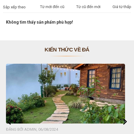
Từ mới đến cũ
Từ cũ đến mới
Giá từ thấp 
Sắp xếp theo
Không tìm thấy sản phẩm phù hợp!
KIẾN THỨC VỀ ĐÁ
ĐĂNG BỞI ADMIN, 06/08/2024