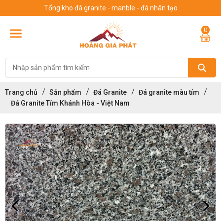
Tổng kho đá granite - manble - đá nhân tạo
0
Trang chủ
Sản phẩm
Đá Granite
Đá granite màu tím
Đá Granite Tím Khánh Hòa - Việt Nam