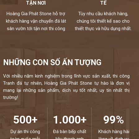
TẬN NƠI
TẾ
Hoàng Gia Phát Stone hỗ trợ
Tùy nhu cầu khách hàng,
khách hàng vận chuyển đá lát
chúng tôi thiết kế sao cho
sân vườn tới tận nơi thi công
thiết thực và hữu dụng nhất.
NHỮNG CON SỐ ẤN TƯỢNG
Với nhiều năm kinh nghiệm trong lĩnh vực sản xuất, thi công
Tranh đá tự nhiên, Hoàng Gia Phát Stone tự hào là đơn vị
mang lại những sản phẩm, dịch vụ tốt nhất, uy tín nhất thị
trường!
500+
1.000+
99%
Dự án thi công
Đá bàn bếp chất
Khách hàng hài
toàn quốc mỗi
liệu thạch anh
lòng về dịch vụ