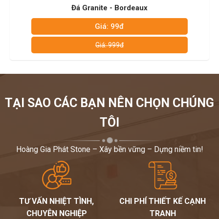
Đá Granite - Samuka Red
Giá: 99đ
Giá: 999đ
TẠI SAO CÁC BẠN NÊN CHỌN CHÚNG
TÔI
Hoàng Gia Phát Stone – Xây bền vững – Dựng niềm tin!
TƯ VẤN NHIỆT TÌNH,
CHI PHÍ THIẾT KẾ CẠNH
CHUYÊN NGHIỆP
TRANH