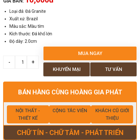
GIÁ BÁN:
Loại đá: Đá Granite
Xuất xứ: Brazil
Màu sắc: Màu tím
Kích thước: Đá khổ lớn
Độ dày: 2.0cm
MUA NGAY
KHUYẾN MẠI
TƯ VẤN
BÁN HÀNG CÙNG HOÀNG GIA PHÁT
NỘI THẤT -
CỘNG TÁC VIÊN
KHÁCH CŨ GIỚI
THIẾT KẾ
THIỆU
CHỮ TÍN - CHỮ TÂM - PHÁT TRIỂN