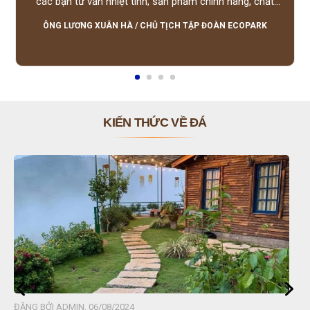
các bạn tư vấn nhiệt tình, sản phẩm chính hãng, chất
lượng tốt, giá hợp lý, hỗ trợ tận tình.
ÔNG LƯƠNG XUÂN HÀ
/
CHỦ TỊCH TẬP ĐOÀN ECOPARK
KIẾN THỨC VỀ ĐÁ
ĐĂNG BỞI ADMIN, 06/08/2024