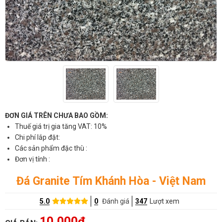
ĐƠN GIÁ TRÊN CHƯA BAO GỒM:
Thuế giá trị gia tăng VAT: 10%
Chi phí lắp đặt:
Các sản phẩm đặc thù :
Đơn vị tính :
Đá Granite Tím Khánh Hòa - Việt Nam
5.0
0
Đánh giá
347
Lượt xem
10,000đ