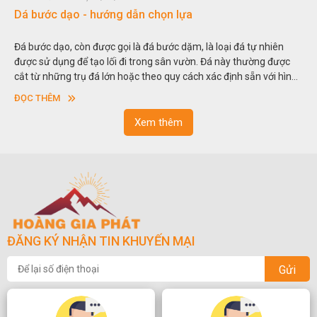
Đá non bộ - cách lựa chọn non bộ đẹp
tự nhiên
Hòn non bộ được biết đến là một nghệ thuật xây dựng, sắ
ường được
thu nhỏ, đưa mô hình những ngọn núi to lớn ngoài tự nhi
ẵn với hình
trong các vườn cảnh. Hay nói một cách khác, người ta gọi 
sơn”. Nghệ thuật hòn non bộ nhằm phục vụ cho mục đích
ĐỌC THÊM
ngoạn và phong thủy trong cuộc sống.
Xem thêm
ĐĂNG KÝ NHẬN TIN KHUYẾN MẠI
Gửi