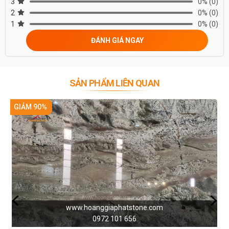
3
0%
(0)
2
0%
(0)
1
0%
(0)
ĐÁNH GIÁ NGAY
SẢN PHẨM LIÊN QUAN
GIẢM 90%
www.hoanggiaphatstone.com
0972 101 656