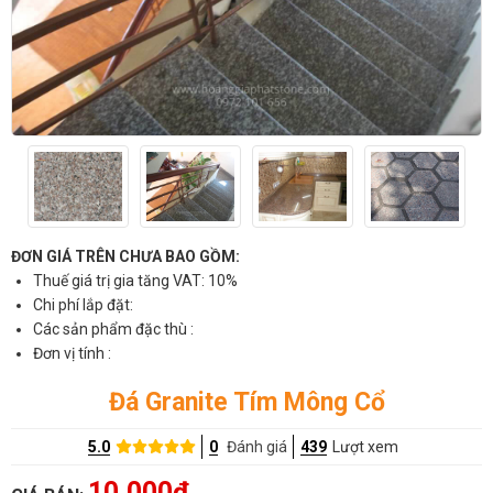
ĐƠN GIÁ TRÊN CHƯA BAO GỒM:
Thuế giá trị gia tăng VAT: 10%
Chi phí lắp đặt:
Các sản phẩm đặc thù :
Đơn vị tính :
Đá Granite Tím Mông Cổ
5.0
0
Đánh giá
439
Lượt xem
10,000đ