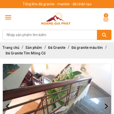
Tổng kho đá granite - manble - đá nhân tạo
0
Trang chủ
Sản phẩm
Đá Granite
Đá granite màu tím
Đá Granite Tím Mông Cổ