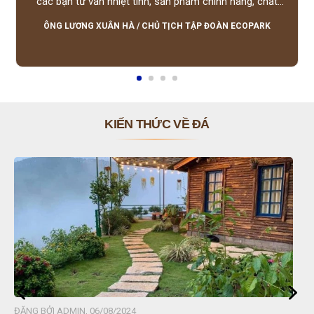
các bạn tư vấn nhiệt tình, sản phẩm chính hãng, chất
lượng tốt, giá hợp lý, hỗ trợ tận tình.
ÔNG LƯƠNG XUÂN HÀ
/
CHỦ TỊCH TẬP ĐOÀN ECOPARK
KIẾN THỨC VỀ ĐÁ
ĐĂNG BỞI ADMIN, 06/08/2024