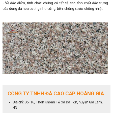
- Về đặc điểm, tính chất: chúng có tất cả các tính chất đặc trưng
của dòng đá hoa cương như cứng, bền, chống xước, chống nhiệt.
CÔNG TY TNHH ĐÁ CAO CẤP HOÀNG GIA
Địa chỉ: Đội 16, Thôn Khoan Tế, xã Đa Tốn, huyện Gia Lâm,
HN
Lưu ý: Nhiều người nhận định rằng đá có mức giá thấp nói chung và