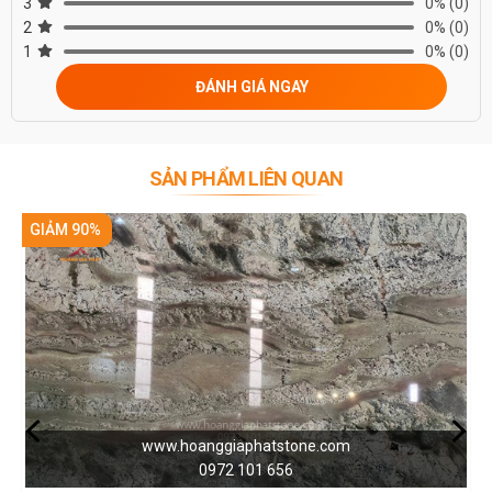
3
0%
(0)
2
0%
(0)
1
0%
(0)
ĐÁNH GIÁ NGAY
SẢN PHẨM LIÊN QUAN
GIẢM 90%
.com
www.hoanggiaphatstone.c
0972 101 656