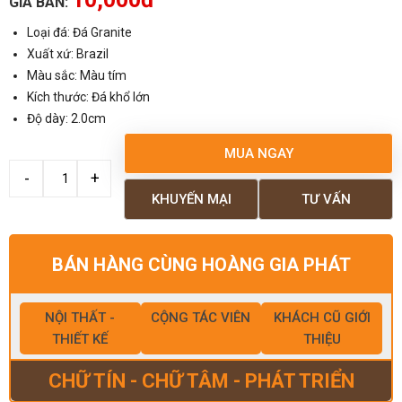
GIÁ BÁN:
Loại đá: Đá Granite
Xuất xứ: Brazil
Màu sắc: Màu tím
Kích thước: Đá khổ lớn
Độ dày: 2.0cm
MUA NGAY
KHUYẾN MẠI
TƯ VẤN
BÁN HÀNG CÙNG HOÀNG GIA PHÁT
NỘI THẤT -
CỘNG TÁC VIÊN
KHÁCH CŨ GIỚI
THIẾT KẾ
THIỆU
CHỮ TÍN - CHỮ TÂM - PHÁT TRIỂN