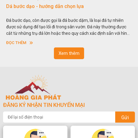
Đá non bộ - cách lựa chọn non bộ đẹp
tự nhiên
Hòn non bộ được biết đến là một nghệ thuật xây dựng, sắ
ường được
thu nhỏ, đưa mô hình những ngọn núi to lớn ngoài tự nhi
ẵn với hình
trong các vườn cảnh. Hay nói một cách khác, người ta gọi 
sơn”. Nghệ thuật hòn non bộ nhằm phục vụ cho mục đích
ĐỌC THÊM
ngoạn và phong thủy trong cuộc sống.
Xem thêm
ĐĂNG KÝ NHẬN TIN KHUYẾN MẠI
Gửi