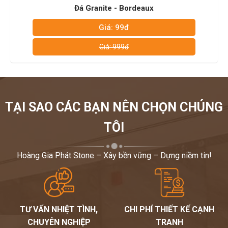
eaux
Đá Granite - Samuka Re
Giá: 99đ
Giá: 999đ
TẠI SAO CÁC BẠN NÊN CHỌN CHÚNG
TÔI
Hoàng Gia Phát Stone – Xây bền vững – Dựng niềm tin!
TƯ VẤN NHIỆT TÌNH,
CHI PHÍ THIẾT KẾ CẠNH
CHUYÊN NGHIỆP
TRANH