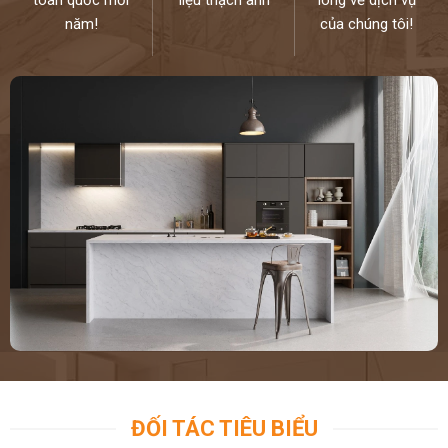
toàn quốc mỗi
liệu thạch anh
lòng về dịch vụ
năm!
của chúng tôi!
ĐỐI TÁC TIÊU BIỂU