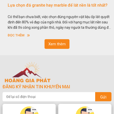
Lựa chọn đá granite hay marble để lát nền là tốt nhất?
Có thể bạn chưa biết, việc chọn đúng nguyên vật liệu ốp lát quyết
định đến 80% vẻ đẹp của ngôi nhà. Đối với hạng mục lát nền sau
khi đã thi công xong phần thô, ngày nay người ta thường dùng đá
tự nhiên lát nền khá phổ biến. Thế nhưng gia chủ luôn phân vân
ĐỌC THÊM
giữa việc lựa chọn đá granite hay đá marble lát nền, loại đá nào
tốt hơn? Để làm rõ hơn những thắc mắc, dưới đây chúng tôi sẽ đi
Xem thêm
sâu vào phân tích từng loại đá để giúp các gia chủ có cái nhìn
tổng quan hơn về ưu nhược điểm của chúng trong hạng mục
quan trọng này.
ĐĂNG KÝ NHẬN TIN KHUYẾN MẠI
Gửi