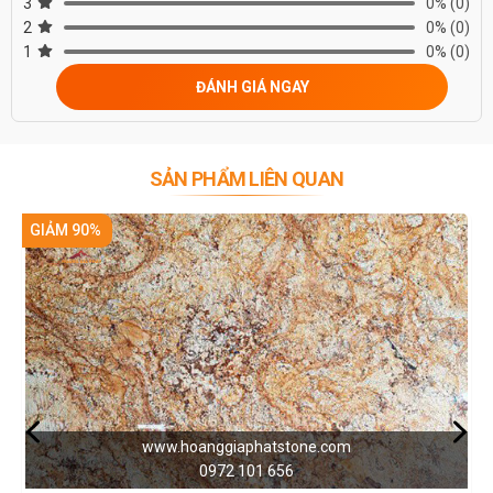
3
0%
(0)
2
0%
(0)
1
0%
(0)
ĐÁNH GIÁ NGAY
5. Ứng dụng
Đá Granite Antique Persa là loại vật liệu tự nhiên bền đẹp, sang
trọng nên thường được sử dụng cho các công trình đặc biệt quan
SẢN PHẨM LIÊN QUAN
trọng như thành quách, lâu đài, cung điện,… của các vua chúa, quý
tộc, công trình tôn giáo. Những hạng mục được sử dụng đá Antique
GIẢM 90%
Persa nhiều như ốp lát cầu thang, đá ốp lát mặt tiền, đá ốp bàn bếp,
đá lát sàn,…
www.hoanggiaphatstone.com
0972 101 656