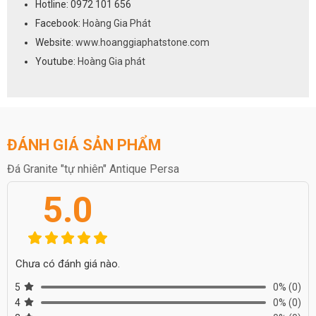
Hotline: 0972 101 656
Facebook:
Hoàng Gia Phát
3. Mặt hoàn thiện
Website:
www.hoanggiaphatstone.com
Polished, honed, leather/ stain, river - washed/ antique, thermal/
Youtube:
Hoàng Gia phát
flamed, brushed and sandblast finish
4. Thông số kỹ thuật
Chủng loại: Đá Granite màu vàng.
Xuất xứ: Brazil
Độ dày: 16 - 20mm.
Kích thước nguyên tấm: 1700 x 3100mm.
ĐÁNH GIÁ SẢN PHẨM
Đá Granite "tự nhiên" Antique Persa
5.0
Chưa có đánh giá nào.
5
0%
(0)
4
0%
(0)