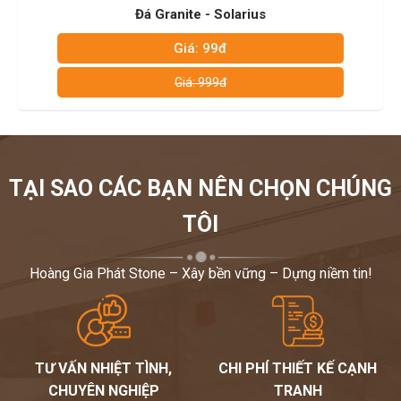
Đá Granite - Netuno
Giá: 99đ
Giá: 999đ
TẠI SAO CÁC BẠN NÊN CHỌN CHÚNG
TÔI
Hoàng Gia Phát Stone – Xây bền vững – Dựng niềm tin!
TƯ VẤN NHIỆT TÌNH,
CHI PHÍ THIẾT KẾ CẠNH
CHUYÊN NGHIỆP
TRANH