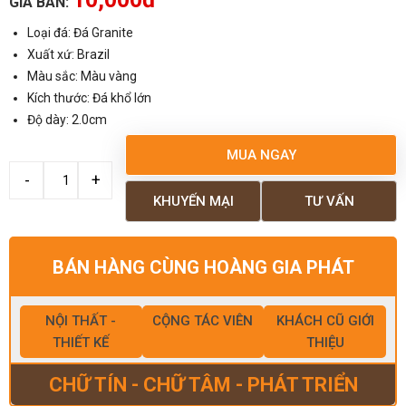
GIÁ BÁN:
Loại đá: Đá Granite
Xuất xứ: Brazil
Màu sắc: Màu vàng
Kích thước: Đá khổ lớn
Độ dày: 2.0cm
MUA NGAY
KHUYẾN MẠI
TƯ VẤN
BÁN HÀNG CÙNG HOÀNG GIA PHÁT
NỘI THẤT -
CỘNG TÁC VIÊN
KHÁCH CŨ GIỚI
THIẾT KẾ
THIỆU
CHỮ TÍN - CHỮ TÂM - PHÁT TRIỂN