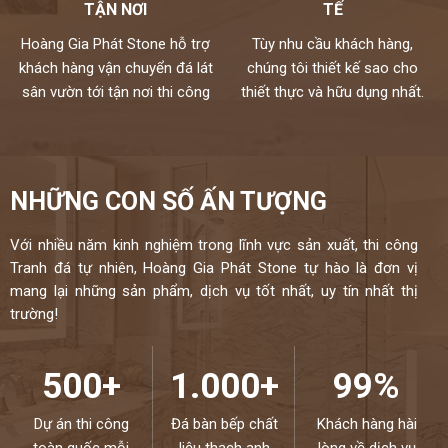
TẬN NƠI
TẾ
Hoàng Gia Phát Stone hỗ trợ
Tùy nhu cầu khách hàng,
khách hàng vận chuyển đá lát
chúng tôi thiết kế sao cho
sân vườn tới tận nơi thi công
thiết thực và hữu dụng nhất.
NHỮNG CON SỐ ẤN TƯỢNG
Với nhiều năm kinh nghiệm trong lĩnh vực sản xuất, thi công
Tranh đá tự nhiên, Hoàng Gia Phát Stone tự hào là đơn vị
mang lại những sản phẩm, dịch vụ tốt nhất, uy tín nhất thị
trường!
500+
1.000+
99%
Dự án thi công
Đá bàn bếp chất
Khách hàng hài
toàn quốc mỗi
liệu thạch anh
lòng về dịch vụ