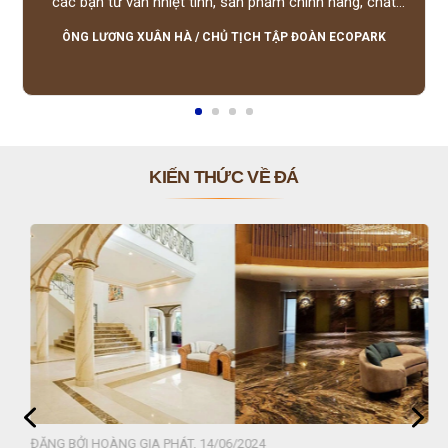
các bạn tư vấn nhiệt tình, sản phẩm chính hãng, chất
lượng tốt, giá hợp lý, hỗ trợ tận tình.
ÔNG LƯƠNG XUÂN HÀ
/
CHỦ TỊCH TẬP ĐOÀN ECOPARK
KIẾN THỨC VỀ ĐÁ
ĐĂNG BỞI HOÀNG GIA PHÁT, 14/06/2024