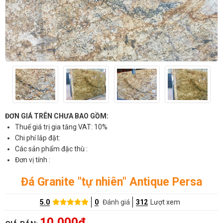
ĐƠN GIÁ TRÊN CHƯA BAO GỒM:
Thuế giá trị gia tăng VAT: 10%
Chi phí lắp đặt:
Các sản phẩm đặc thù :
Đơn vị tính :
Đá Granite "tự nhiên" Antique Persa
5.0
0
Đánh giá
312
Lượt xem
10,000đ