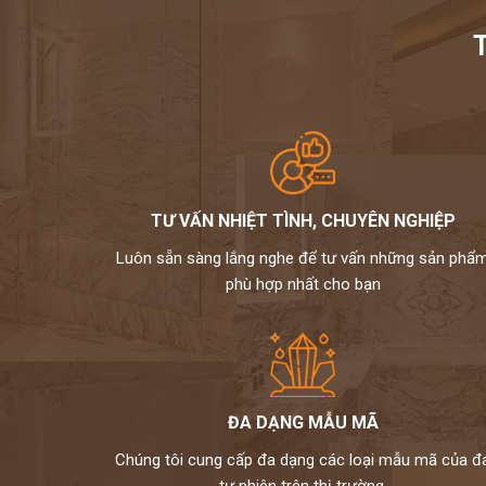
điểm và hạn chế ra sao để chọn được 
NIỀM TIN CỦA KHÁCH LÀ HẠNH PHÚC CỦA CHÚNG T
HOTLINE: 097210165
1.
Tư vấn chọn đá bàn bếp - những loại đá đẹp mà bền
TƯ VẤN NHIỆT TÌNH, CHUYÊN NGHIỆP
Luôn sẵn sàng lắng nghe để tư vấn những sản phẩ
phù hợp nhất cho bạn
ĐA DẠNG MẪU MÃ
Chúng tôi cung cấp đa dạng các loại mẫu mã của đ
tự nhiên trên thị trường.