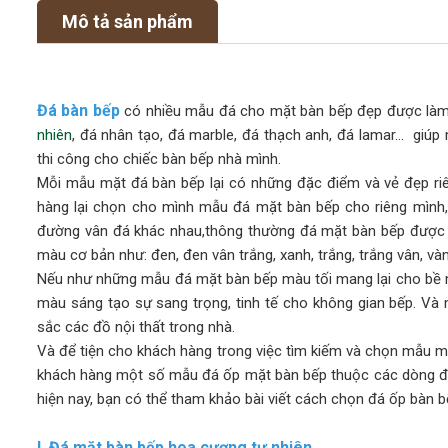
Mô tả sản phẩm
Đá bàn bếp
có nhiều mẫu đá cho mặt bàn bếp đẹp được làm 
nhiên
, đá nhân tạo, đá marble, đá thạch anh, đá lamar… giú
thi công cho chiếc bàn bếp nhà mình.
Mỗi mẫu mặt đá bàn bếp lại có những đặc điểm và vẻ đẹp riê
hàng lại chọn cho mình mẫu đá mặt bàn bếp cho riêng mình, 
đường vân đá khác nhau,thông thường đá mặt bàn bếp được 
màu cơ bản như: đen, đen vân trắng, xanh, trắng, trắng vân, 
Nếu như những mẫu đá mặt bàn bếp màu tối mang lại cho bề mặ
màu sáng tạo sự sang trọng, tinh tế cho không gian bếp. V
sắc các đồ nội thất trong nhà.
Và để tiện cho khách hàng trong việc tìm kiếm và chọn mẫu mặ
khách hàng một số mẫu đá ốp mặt bàn bếp thuộc các dòng đá 
hiện nay, bạn có thể tham khảo bài viết cách chọn đá ốp bàn b
I. Đá mặt bàn bếp hoa cương tự nhiên.