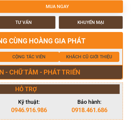
MUA NGAY
TƯ VẤN
KHUYẾN MẠI
NG CÙNG HOÀNG GIA PHÁT
CỘNG TÁC VIÊN
KHÁCH CŨ GIỚI THIỆU
N - CHỮ TÂM - PHÁT TRIỂN
HỖ TRỢ
Kỹ thuật:
Bảo hành:
0946.916.986
0918.461.686