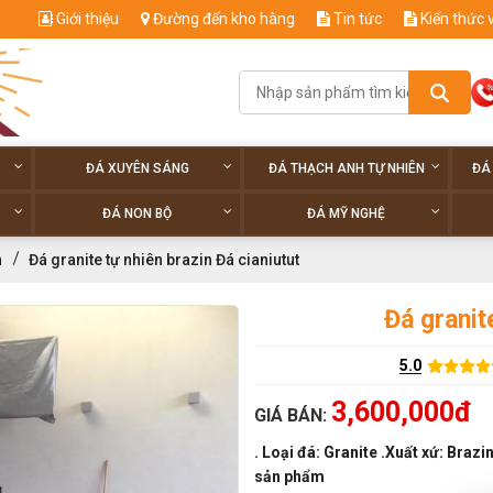
Giới thiệu
Đường đến kho hàng
Tin tức
Kiến thức 
ĐÁ XUYÊN SÁNG
ĐÁ THẠCH ANH TỰ NHIÊN
ĐÁ
ĐÁ NON BỘ
ĐÁ MỸ NGHỆ
h
Đá granite tự nhiên brazin Đá cianiutut
Đá granit
5.0
3,600,000đ
GIÁ BÁN:
. Loại đá: Granite .Xuất xứ: Braz
sản phẩm