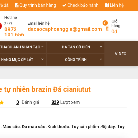
về đá
Quy trình bán hàng
Check bảo hành
Liên hệ
Hotline
Giỏ
0
Email liên hệ
24/7:
hàng
dacaocaphoanggia@gmail.com
0972
0đ
101 656
 THẠCH ANH NHÂN TẠO
ĐÁ TÂN CỔ ĐIỂN
VIDEO
HẠNG MỤC ỐP LÁT
CÔNG TRÌNH
e tự nhiên brazin Đá cianiutut
Đánh giá
Lượt xem
0
829
in .Màu sắc: Đa màu sắc .Kích thước: Tùy sản phẩm .Độ dày: Tùy