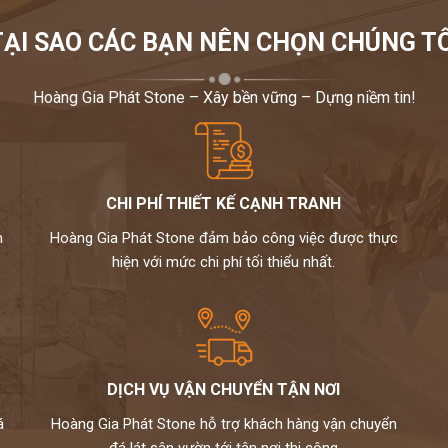
mẫu đá phù hợp nhất cho gia đình
TẠI SAO CÁC BẠN NÊN CHỌN CHÚNG TÔ
ÔI - HÂN HẠNH
ĐƯỢC PHỤC VỤ QUÝ KHÁCH –
6 - 0946916986
Hoàng Gia Phát Stone – Xây bền vững – Dựng niềm tin!
CHI PHÍ THIẾT KẾ CẠNH TRANH
m
Hoàng Gia Phát Stone đảm bảo công việc được thực
hiện với mức chi phí tối thiểu nhất.
DỊCH VỤ VẬN CHUYỂN TẬN NƠI
á
Hoàng Gia Phát Stone hỗ trợ khách hàng vận chuyển
đá lát sân vườn tới tận nơi thi công