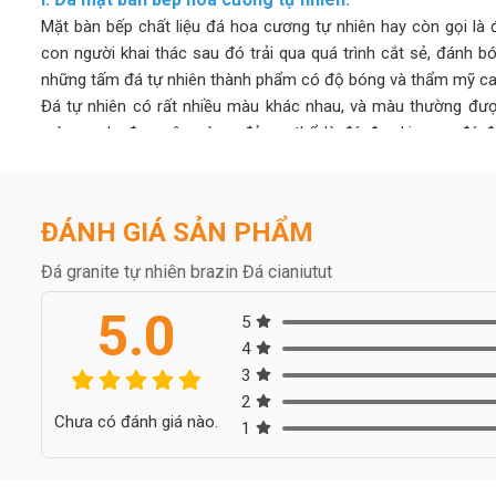
Mặt bàn bếp chất liệu đá hoa cương tự nhiên hay còn gọi là 
con người khai thác sau đó trải qua quá trình cắt sẻ, đánh b
những tấm đá tự nhiên thành phẩm có độ bóng và thẩm mỹ cao
Đá tự nhiên có rất nhiều màu khác nhau, và màu thường đượ
màu: xanh, đen, nâu, vàng, đỏ, cụ thể là đá đen kim sa, đá 
quốc, đá vàng da báo, đỏ rubi,… đây là tên những loại đá ho
hiện nay.
2. Đá mặt bàn bếp Nhân Tạo
ĐÁNH GIÁ SẢN PHẨM
Đá mặt bàn bếp Nhân Tạo là những sản phẩm làm từ đá nhân
công nghiệp cùng các chất phụ gia khác.
Đá granite tự nhiên brazin Đá cianiutut
Ưu điểm của đá mặt bàn bếp tạo là giá thành rẻ, nhiều mẫu
5.0
trường hiện nay giá đá ốp bếp nhân tạo dao động từ 1.000.00
5
4
3.Đá nhân tạo Thạch Anh.
3
Nhìn chung nhược điểm của một số loại đá mặt bàn bếp nhân 
2
Chưa có đánh giá nào.
đòi hỏi người dung phải giữ gìn cẩn thận và thường xuyên lau
1
nhân tạo thì có thể sử dụng những dòng đá nhân tạo Thạch 
phẩm,có khả năng chống ố,chống ngấm cao,an toàn tuyệt đối 