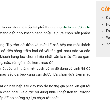
CÔN
Đị
Ho
từ các dòng đá ốp lát phổ thông như
đá hoa cương tự
Fa
p mang đến cho khách hàng nhiều sự lựa chọn sản phẩm
We
Yo
ng. Tùy vào sở thích và thiết kế nhà bếp mà mỗi khách
có đến hàng trăm loại đá với tên gọi, màu sắc và các
khách hàng lựa chọn nhiều nhất vẫn là mẫu đá có gam
vàng, nâu, vân gỗ, màu kem, màu đỏ,…
t bếp tính thẩm mỹ, sạch sẽ và dễ dàng vệ sinh thì đá
à màu sắc đá bếp cũng cần được lựa chọn dựa trên màu
t đá bàn bếp sau đây kho đá hoàng gia phát, xin gửi tới
khác nhau và được sử dụng nhiều nhất trên thị trường
ếp để có những sự lựa chọn tốt nhất.