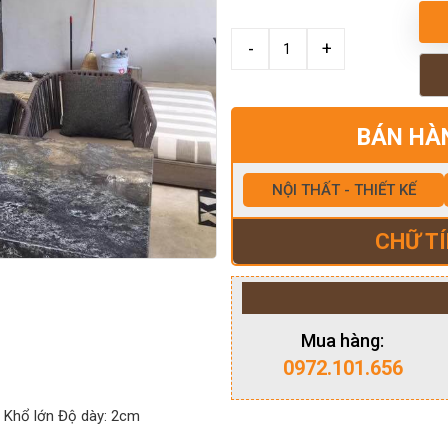
BÁN HÀ
NỘI THẤT - THIẾT KẾ
CHỮ TÍ
Mua hàng:
0972.101.656
: Khổ lớn Độ dày: 2cm