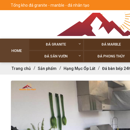
Tổng kho đá granite - manble - đá nhân tạo
ĐÁ GRANITE
ĐÁ MARBLE
HOME
ĐÁ SÂN VƯỜN
ĐÁ PHONG THỦY
Trang chủ
Sản phẩm
Hạng Mục Ốp Lát
Đá bàn bếp 24