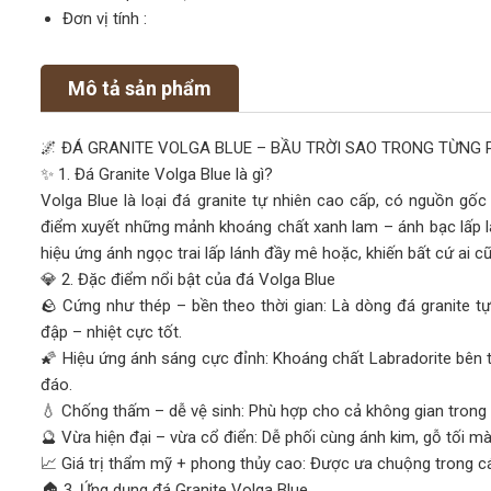
Đơn vị tính :
Mô tả sản phẩm
🌌 ĐÁ GRANITE VOLGA BLUE – BẦU TRỜI SAO TRONG TỪNG 
✨ 1. Đá Granite Volga Blue là gì?
Volga Blue là loại đá granite tự nhiên cao cấp, có nguồn gốc
điểm xuyết những mảnh khoáng chất xanh lam – ánh bạc lấp lá
hiệu ứng ánh ngọc trai lấp lánh đầy mê hoặc, khiến bất cứ ai cũ
💎 2. Đặc điểm nổi bật của đá Volga Blue
🪨 Cứng như thép – bền theo thời gian: Là dòng đá granite t
đập – nhiệt cực tốt.
🌠 Hiệu ứng ánh sáng cực đỉnh: Khoáng chất Labradorite bên 
đáo.
💧 Chống thấm – dễ vệ sinh: Phù hợp cho cả không gian trong n
🔮 Vừa hiện đại – vừa cổ điển: Dễ phối cùng ánh kim, gỗ tối mà
📈 Giá trị thẩm mỹ + phong thủy cao: Được ưa chuộng trong các
🏠 3. Ứng dụng đá Granite Volga Blue