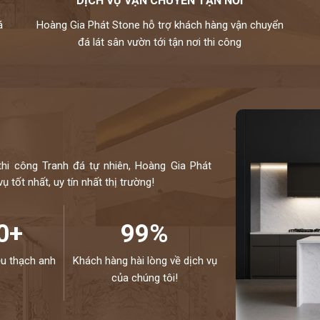
DỊCH VỤ VẬN CHUYỂN TẬN NƠI
á
Hoàng Gia Phát Stone hỗ trợ khách hàng vận chuyển
đá lát sân vườn tới tận nơi thi công
thi công Tranh đá tự nhiên, Hoàng Gia Phát
 tốt nhất, uy tín nhất thị trường!
0+
99%
ệu thạch anh
Khách hàng hài lòng về dịch vụ
của chúng tôi!