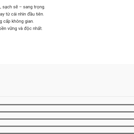
, sạch sẽ – sang trọng.
y từ cái nhìn đầu tiên.
g cấp không gian.
 bền vững và độc nhất.
g
uốc
ch