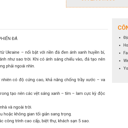
CÔN
Đị
PHIẾN ĐÁ
Ho
 từ Ukraine – nổi bật với nền đá đen ánh xanh huyền bí,
Fa
nh như sao trời. Khi có ánh sáng chiếu vào, đá tạo nên
We
ng phải ngoái nhìn.
Yo
ự nhiên có độ cứng cao, khả năng chống trầy xước – va
trong tạo nên các vệt sáng xanh – tím – lam cực kỳ độc
hà và ngoài trời.
u hoặc không gian tối giản sang trọng.
 công trình cao cấp, biệt thự, khách sạn 5 sao.