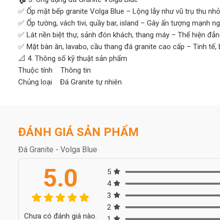
✅ Ốp mặt bếp granite Volga Blue – Lộng lẫy như vũ trụ thu nhỏ
✅ Ốp tường, vách tivi, quầy bar, island – Gây ấn tượng mạnh nga
✅ Lát nền biệt thự, sảnh đón khách, thang máy – Thể hiện đẳn
✅ Mặt bàn ăn, lavabo, cầu thang đá granite cao cấp – Tinh tế,
📐 4. Thông số kỹ thuật sản phẩm
Thuộc tính Thông tin
Chủng loại Đá Granite tự nhiên
Màu sắc Đen ánh lam, xanh dương lấp lánh
Xuất xứ Ukraine
Độ dày 18 – 20 mm
Bề mặt hoàn thiện Đánh bóng, chống thấm
ĐÁNH GIÁ SẢN PHẨM
Kích thước Cắt theo yêu cầu thiết kế
Đá Granite - Volga Blue
🤝 Lý do khách hàng chọn mua tại Hoàng Gia Phát
💯 Đá chính hãng – Nhập khẩu trực tiếp từ Ukraine
5.0
5
✂️ Cắt, mài theo yêu cầu – Hỗ trợ thiết kế 3D trước khi thi côn
4
💵 Giá cạnh tranh – Giao hàng nhanh – Hỗ trợ thi công toàn q
3
🛡️ Cam kết đúng chất lượng – Hậu mãi bảo hành dài lâu
2
💬 Tư vấn mẫu đá hợp phong cách – hợp mệnh – hợp ngân sá
Chưa có đánh giá nào.
1