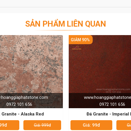
ến rũ, sự độc bản và thăng hoa đỉnh cao của không gian
SẢN PHẨM LIÊN QUAN
GIẢM 90%
GIẢM 90%
vị được khách hàng tin tưởng
ng hoàn hảo và có mức giá phù hợp với nhu cầu sử
lĩnh vực thi công đá nên rất am hiểu về đá sẽ mang
ch hàng trong quá trình lựa chọn.
C CỦA CHÚNG TÔI - HÂN HẠNH
E: 0972101656 - 0946916986
www.hoanggiaphatstone.com
www.hoanggi
0972 101 656
0972
Đá Granite - Imperial Red
Đá Granite 
Giá: 99đ
Giá: 99đ
Giá: 999đ