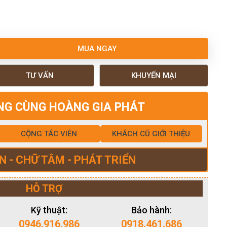
MUA NGAY
TƯ VẤN
KHUYẾN MẠI
NG CÙNG HOÀNG GIA PHÁT
CỘNG TÁC VIÊN
KHÁCH CŨ GIỚI THIỆU
N - CHỮ TÂM - PHÁT TRIỂN
HỖ TRỢ
Kỹ thuật:
Bảo hành:
0946.916.986
0918.461.686