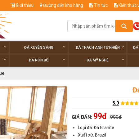
Giới thiệu
Đường đến kho hàng
Tin tức
Kiến thức 
ĐÁ XUYÊN SÁNG
ĐÁ THẠCH ANH TỰ NHIÊN
ĐÁ
ĐÁ NON BỘ
ĐÁ MỸ NGHỆ
lue
Đá
5.0
99đ
GIÁ BÁN:
999đ
Loại đá: Đá Granite
Xuất xứ: Brazil