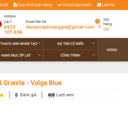
về đá
Quy trình bán hàng
Check bảo hành
Liên hệ
Hotline
Giỏ
0
Email liên hệ
24/7:
hàng
dacaocaphoanggia@gmail.com
0972
0đ
101 656
 THẠCH ANH NHÂN TẠO
ĐÁ TÂN CỔ ĐIỂN
VIDEO
HẠNG MỤC ỐP LÁT
CÔNG TRÌNH
 Granite - Volga Blue
Đánh giá
Lượt xem
0
468