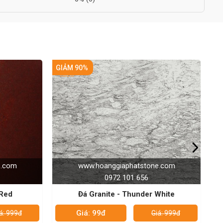
GIẢM 90%
aphatstone.com
www.hoanggiaphatstone.com
 101 656
0972 101 656
- Thunder White
Đá Granite - Azue Blue
Giá: 99đ
Giá: 999đ
Giá: 999đ