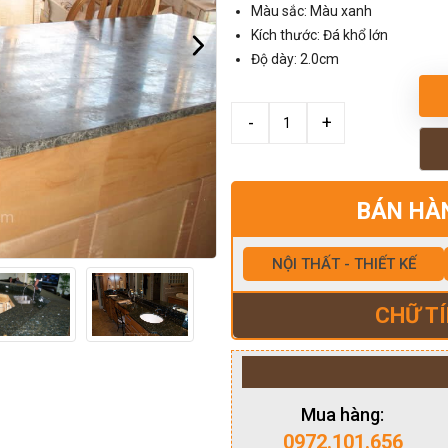
Màu sắc: Màu xanh
Kích thước: Đá khổ lớn
Độ dày: 2.0cm
BÁN HÀ
NỘI THẤT - THIẾT KẾ
CHỮ TÍ
Mua hàng:
0972.101.656