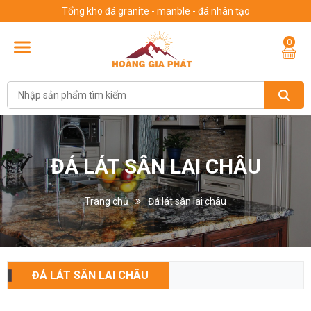
Tổng kho đá granite - manble - đá nhân tạo
0
ĐÁ LÁT SÂN LAI CHÂU
Trang chủ
Đá lát sân lai châu
ĐÁ LÁT SÂN LAI CHÂU