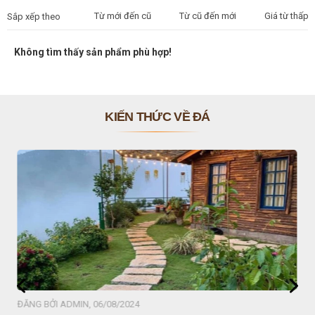
Từ mới đến cũ
Từ cũ đến mới
Giá từ thấp 
Sắp xếp theo
Không tìm thấy sản phẩm phù hợp!
KIẾN THỨC VỀ ĐÁ
ĐĂNG BỞI ADMIN, 06/08/2024