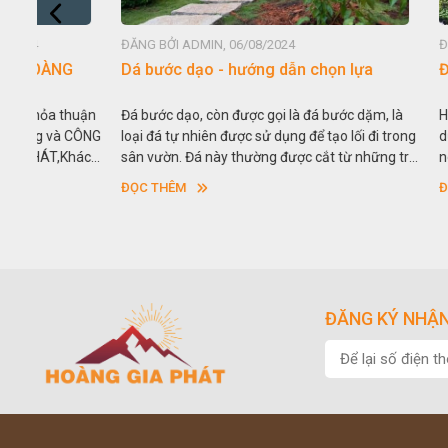
ĐĂNG BỞI ADMIN, 06/08/2024
ĐĂNG BỞI ADM
Dá bước dạo - hướng dẫn chọn lựa
Đá non bộ 
huận
Đá bước dạo, còn được gọi là đá bước dặm, là
Hòn non bộ đ
 CÔNG
loại đá tự nhiên được sử dụng để tạo lối đi trong
dựng, sắp đặ
hách
sân vườn. Đá này thường được cắt từ những trụ
ngọn núi to l
àn bộ
đá lớn hoặc theo quy cách xác định sẵn với hình
vườn cảnh. Ha
ĐỌC THÊM
ĐỌC THÊM
ản
vuông hoặc hình chữ nhật và có độ dày khác
là “giả sơn”
ác .
nhau.
vụ cho mục đ
trong cuộc s
ơi
ĐĂNG KÝ NHẬN