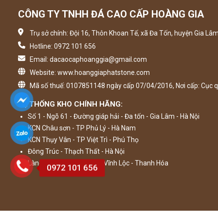
CÔNG TY TNHH ĐÁ CAO CẤP HOÀNG GIA
Trụ sở chính: Đội 16, Thôn Khoan Tế, xã Đa Tốn, huyện Gia Lâm
Hotline: 0972 101 656
Email: dacaocaphoanggia@gmail.com
Website: www.hoanggiaphatstone.com
Mã số thuế: 0107851148 ngày cấp 07/04/2016, Nơi cấp: Cục q
HỆ THỐNG KHO CHÍNH HÃNG:
Số 1 - Ngõ 61 - Đường giáp hải - Đa tốn - Gia Lâm - Hà Nội
KCN Châu sơn - TP Phủ Lý - Hà Nam
KCN Thụy Vân - TP Việt Trì - Phú Thọ
Đông Trúc - Thạch Thất - Hà Nội
Làng nghề đá Minh Tân - Vĩnh Lộc - Thanh Hóa
0972 101 656