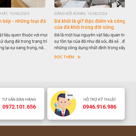
2024
ĐĂNG BỞI ADMIN, 15/06/2024
ĐĂN
ững loại đá
Đá khối là gì? Đặc điểm và công dụng
Lựa
của đá khối trong đời sống
nền
 thuộc với mọi
Đá là một loại nguyên vật liệu quan trọng, mỗi
Có 
rong trang trí
sự tồn tại của đá như đá sỏi, đá xẻ …đều có
vật 
ng trọng, nâng
những công dụng nhất định trong xây dựng. Và
ngôi
eo thời gian.
đá khối là một khái niệm chưa được biết đến
côn
ĐỌC THÊM
ĐỌC
 thạch anh
nhiều vì chúng khá đặc thù. Vậy đá khối là gì?
dùn
á được ưa
Đặc điểm và ứng dụng của đá khối trong đời
như
ay nhân tạo
sống như thế nào. Hãy cùng chúng tôi tìm hiểu
đá g
gay dưới đây
chi tiết nhé!
hơn
chún
giúp
ưu 
TƯ VẤN BÁN HÀNG
HỖ TRỢ KỸ THUẬT
qua
0972.101.656
0946.916.986