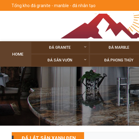
Tổng kho đá granite - manble - đá nhân tạo
ĐÁ GRANITE
ĐÁ MARBLE
HOME
ĐÁ SÂN VƯỜN
ĐÁ PHONG THỦY
ĐÁ LÁT SÂN XANH ĐEN