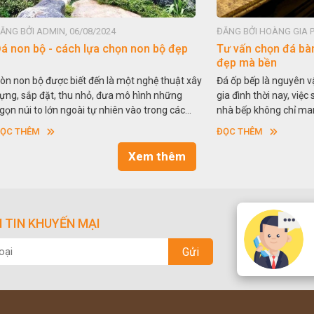
IN, 06/08/2024
ĐĂNG BỞI HOÀNG GIA PHÁT, 15/06/
- cách lựa chọn non bộ đẹp
Tư vấn chọn đá bàn bếp - nh
đẹp mà bền
ược biết đến là một nghệ thuật xây
Đá ốp bếp là nguyên vật liệu quen
t, thu nhỏ, đưa mô hình những
gia đình thời nay, việc sử dụng đá t
ớn ngoài tự nhiên vào trong các
nhà bếp không chỉ mang lại sự sa
y nói một cách khác, người ta gọi
cao tính thẩm mỹ mà còn bền bỉ th
ĐỌC THÊM
. Nghệ thuật hòn non bộ nhằm phục
So với nguyên liệu đá tự nhiên, đá
ích thưởng ngoạn và phong thủy
nhân tạo cũng khá phổ biến và kh
Xem thêm
ống.
dùng. Vậy nên chọn đá tự nhiên h
để ốp bếp tốt hơn. Hãy tìm hiểu n
nhé.
 TIN KHUYẾN MẠI
Gửi