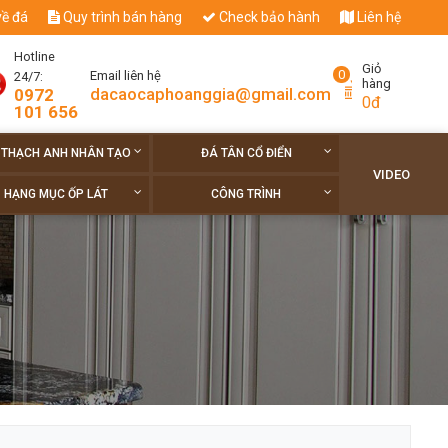
về đá
Quy trình bán hàng
Check bảo hành
Liên hệ
Hotline
Giỏ
0
Email liên hệ
24/7:
hàng
dacaocaphoanggia@gmail.com
0972
0đ
101 656
 THẠCH ANH NHÂN TẠO
ĐÁ TÂN CỔ ĐIỂN
VIDEO
HẠNG MỤC ỐP LÁT
CÔNG TRÌNH