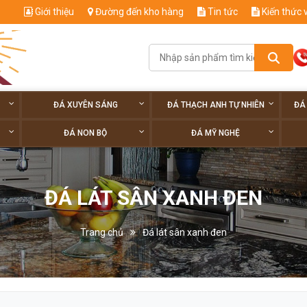
Giới thiệu
Đường đến kho hàng
Tin tức
Kiến thức 
ĐÁ XUYÊN SÁNG
ĐÁ THẠCH ANH TỰ NHIÊN
ĐÁ
ĐÁ NON BỘ
ĐÁ MỸ NGHỆ
ĐÁ LÁT SÂN XANH ĐEN
Trang chủ
Đá lát sân xanh đen