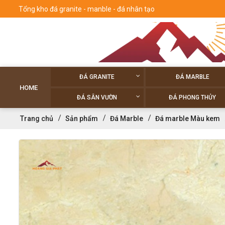
Tổng kho đá granite - manble - đá nhân tạo
ĐÁ GRANITE
ĐÁ MARBLE
HOME
ĐÁ SÂN VƯỜN
ĐÁ PHONG THỦY
Trang chủ
Sản phẩm
Đá Marble
Đá marble Màu kem