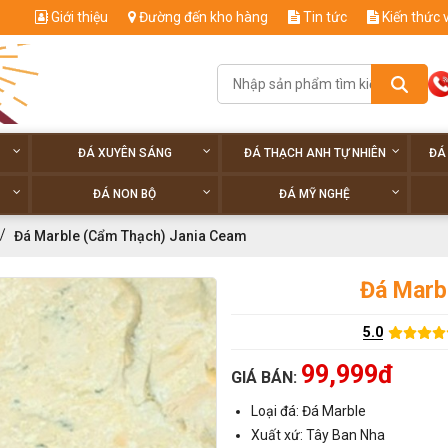
Giới thiệu
Đường đến kho hàng
Tin tức
Kiến thức 
ĐÁ XUYÊN SÁNG
ĐÁ THẠCH ANH TỰ NHIÊN
ĐÁ
ĐÁ NON BỘ
ĐÁ MỸ NGHỆ
Đá Marble (Cẩm Thạch) Jania Ceam
Đá Marb
5.0
99,999đ
GIÁ BÁN:
Loại đá: Đá Marble
Xuất xứ: Tây Ban Nha