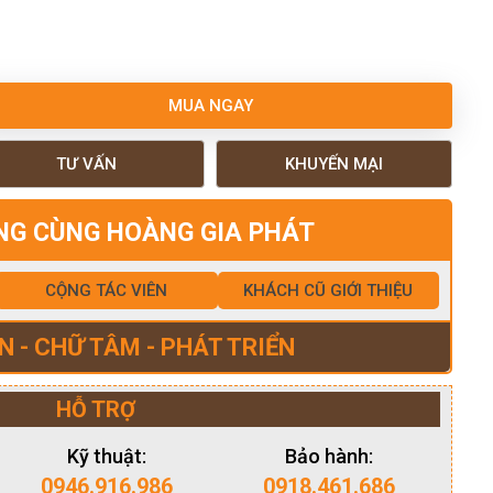
MUA NGAY
TƯ VẤN
KHUYẾN MẠI
NG CÙNG HOÀNG GIA PHÁT
CỘNG TÁC VIÊN
KHÁCH CŨ GIỚI THIỆU
N - CHỮ TÂM - PHÁT TRIỂN
HỖ TRỢ
Kỹ thuật:
Bảo hành:
0946.916.986
0918.461.686