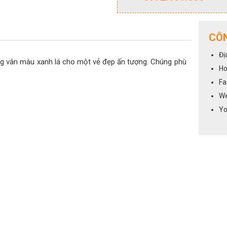
CÔN
Đị
 vân màu xanh lá cho một vẻ đẹp ấn tượng. Chúng phù
Ho
Fa
We
Yo