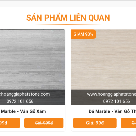
SẢN PHẨM LIÊN QUAN
M 90%
GIẢM 90%
www.hoanggiaphatstone.com
www.hoanggiaph
0972 101 656
0972 10
Đá Marble - Vân Gỗ Thẳng
Đá Marble - K
Giá: 99đ
Giá: 99đ
Giá: 999đ