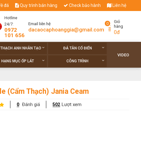
về đá
Quy trình bán hàng
Check bảo hành
Liên hệ
Hotline
Giỏ
0
Email liên hệ
24/7:
hàng
dacaocaphoanggia@gmail.com
0972
0đ
101 656
 THẠCH ANH NHÂN TẠO
ĐÁ TÂN CỔ ĐIỂN
VIDEO
HẠNG MỤC ỐP LÁT
CÔNG TRÌNH
le (Cẩm Thạch) Jania Ceam
Đánh giá
Lượt xem
0
502