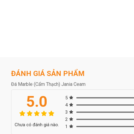
ĐÁNH GIÁ SẢN PHẨM
Đá Marble (Cẩm Thạch) Jania Ceam
5.0
5
4
3
2
Chưa có đánh giá nào.
1