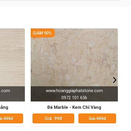
GIẢM 90%
atstone.com
www.hoanggiaphatstone.com
1 656
0972 101 656
em Chỉ Vàng
Đá Marble - Marmara
Giá: 99đ
Giá: 999đ
Giá: 999đ