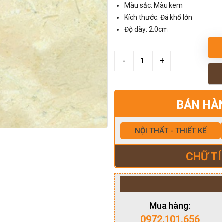
Màu sắc: Màu kem
Kích thước: Đá khổ lớn
Độ dày: 2.0cm
BÁN HÀ
NỘI THẤT - THIẾT KẾ
CHỮ TÍ
Mua hàng:
0972.101.656