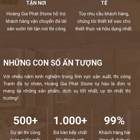
TẬN NƠI
TẾ
Hoàng Gia Phát Stone hỗ trợ
Tùy nhu cầu khách hàng,
khách hàng vận chuyển đá lát
chúng tôi thiết kế sao cho
sân vườn tới tận nơi thi công
thiết thực và hữu dụng nhất.
NHỮNG CON SỐ ẤN TƯỢNG
Với nhiều năm kinh nghiệm trong lĩnh vực sản xuất, thi công
Tranh đá tự nhiên, Hoàng Gia Phát Stone tự hào là đơn vị
mang lại những sản phẩm, dịch vụ tốt nhất, uy tín nhất thị
trường!
500+
1.000+
99%
Dự án thi công
Đá bàn bếp chất
Khách hàng hài
toàn quốc mỗi
liệu thạch anh
lòng về dịch vụ