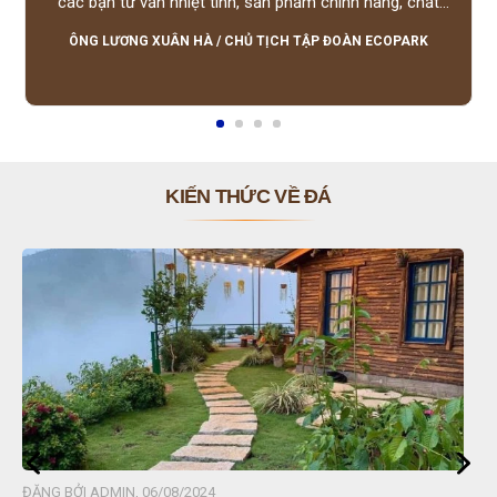
các bạn tư vấn nhiệt tình, sản phẩm chính hãng, chất
lượng tốt, giá hợp lý, hỗ trợ tận tình.
ÔNG LƯƠNG XUÂN HÀ
/
CHỦ TỊCH TẬP ĐOÀN ECOPARK
KIẾN THỨC VỀ ĐÁ
ĐĂNG BỞI ADMIN, 06/08/2024