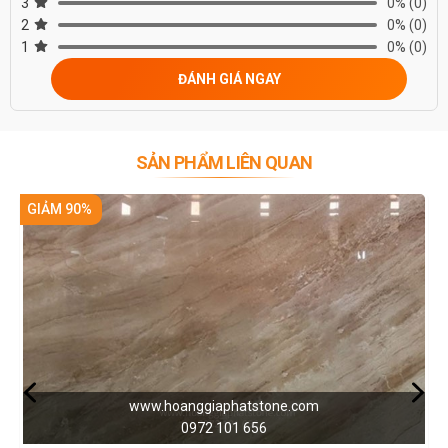
3
0%
(0)
2
0%
(0)
1
0%
(0)
ĐÁNH GIÁ NGAY
SẢN PHẨM LIÊN QUAN
GIẢM 90%
www.hoanggiaphatstone.com
0972 101 656