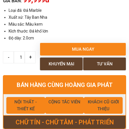
GIÁ BÁN:
Loại đá: Đá Marble
Xuất xứ: Tây Ban Nha
Màu sắc: Màu kem
Kích thước: Đá khổ lớn
Độ dày: 2.0cm
MUA NGAY
KHUYẾN MẠI
TƯ VẤN
BÁN HÀNG CÙNG HOÀNG GIA PHÁT
NỘI THẤT -
CỘNG TÁC VIÊN
KHÁCH CŨ GIỚI
THIẾT KẾ
THIỆU
CHỮ TÍN - CHỮ TÂM - PHÁT TRIỂN