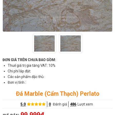
ĐƠN GIÁ TRÊN CHƯA BAO GỒM:
Thuế giá trị gia tăng VAT: 10%
Chi phí lắp đặt:
Các sản phẩm đặc thù :
Đơn vị tính :
Đá Marble (Cẩm Thạch) Perlato
5.0
0
Đánh giá
486
Lượt xem
99,999đ