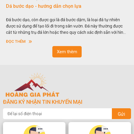
Đá non bộ - cách lựa chọn non bộ đẹp
Hòn non bộ được biết đến là một nghệ thuật xây dựng, sắp đặt,
thu nhỏ, đưa mô hình những ngọn núi to lớn ngoài tự nhiên vào
trong các vườn cảnh. Hay nói một cách khác, người ta gọi là “giả
sơn”. Nghệ thuật hòn non bộ nhằm phục vụ cho mục đích thưởng
ĐỌC THÊM
ngoạn và phong thủy trong cuộc sống.
Xem thêm
ĐĂNG KÝ NHẬN TIN KHUYẾN MẠI
Gửi