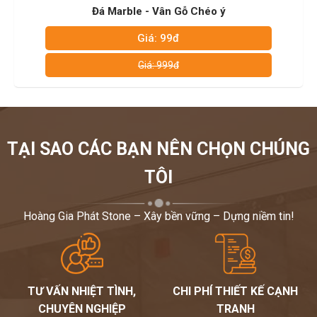
Đá Marble - Vân Gỗ Xám
Giá: 99đ
Giá: 999đ
TẠI SAO CÁC BẠN NÊN CHỌN CHÚNG
TÔI
Hoàng Gia Phát Stone – Xây bền vững – Dựng niềm tin!
TƯ VẤN NHIỆT TÌNH,
CHI PHÍ THIẾT KẾ CẠNH
CHUYÊN NGHIỆP
TRANH