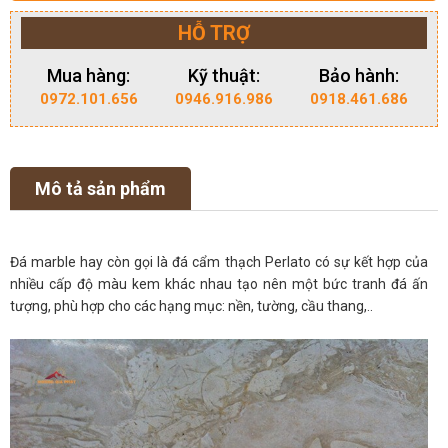
HỖ TRỢ
Mua hàng:
Kỹ thuật:
Bảo hành:
0972.101.656
0946.916.986
0918.461.686
Mô tả sản phẩm
Đá marble hay còn gọi là đá cẩm thạch Perlato có sự kết hợp của
nhiều cấp độ màu kem khác nhau tạo nên một bức tranh đá ấn
tượng, phù hợp cho các hạng mục: nền, tường, cầu thang,..