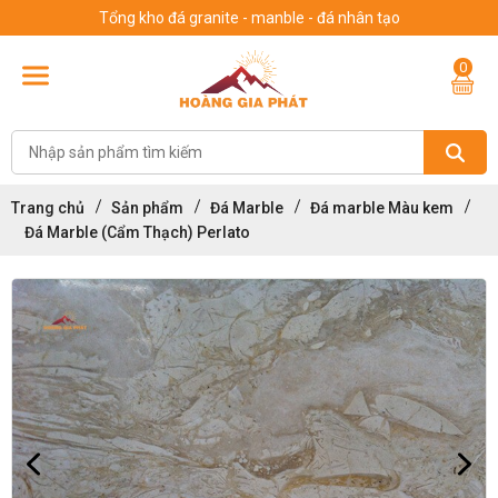
Tổng kho đá granite - manble - đá nhân tạo
0
Trang chủ
Sản phẩm
Đá Marble
Đá marble Màu kem
Đá Marble (Cẩm Thạch) Perlato