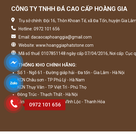
CÔNG TY TNHH ĐÁ CAO CẤP HOÀNG GIA
Trụ sở chính: Đội 16, Thôn Khoan Tế, xã Đa Tốn, huyện Gia Lâm
Hotline: 0972 101 656
Email: dacaocaphoanggia@gmail.com
Website: www.hoanggiaphatstone.com
Mã số thuế: 0107851148 ngày cấp 07/04/2016, Nơi cấp: Cục q
HỆ THỐNG KHO CHÍNH HÃNG:
Số 1 - Ngõ 61 - Đường giáp hải - Đa tốn - Gia Lâm - Hà Nội
KCN Châu sơn - TP Phủ Lý - Hà Nam
KCN Thụy Vân - TP Việt Trì - Phú Thọ
Đông Trúc - Thạch Thất - Hà Nội
Làng nghề đá Minh Tân - Vĩnh Lộc - Thanh Hóa
0972 101 656