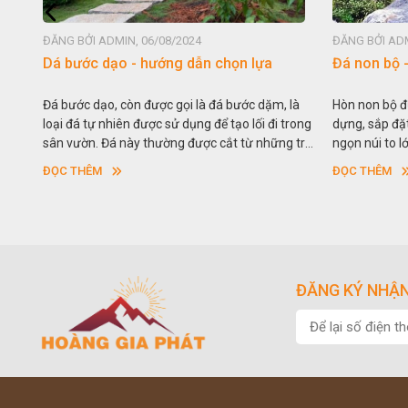
ĐĂNG BỞI ADMIN, 06/08/2024
ĐĂNG BỞI ADM
Dá bước dạo - hướng dẫn chọn lựa
Đá non bộ 
huận
Đá bước dạo, còn được gọi là đá bước dặm, là
Hòn non bộ đ
 CÔNG
loại đá tự nhiên được sử dụng để tạo lối đi trong
dựng, sắp đặ
hách
sân vườn. Đá này thường được cắt từ những trụ
ngọn núi to l
àn bộ
đá lớn hoặc theo quy cách xác định sẵn với hình
vườn cảnh. Ha
ĐỌC THÊM
ĐỌC THÊM
ản
vuông hoặc hình chữ nhật và có độ dày khác
là “giả sơn”
ác .
nhau.
vụ cho mục đ
trong cuộc s
ơi
ĐĂNG KÝ NHẬN