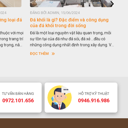
2024
ĐĂNG BỞI ADMIN, 15/06/2024
ĐĂN
ững loại đá
Đá khối là gì? Đặc điểm và công dụng
Lựa
của đá khối trong đời sống
nền
 thuộc với mọi
Đá là một loại nguyên vật liệu quan trọng, mỗi
Có 
rong trang trí
sự tồn tại của đá như đá sỏi, đá xẻ …đều có
vật 
ng trọng, nâng
những công dụng nhất định trong xây dựng. Và
ngôi
eo thời gian.
đá khối là một khái niệm chưa được biết đến
côn
ĐỌC THÊM
ĐỌC
 thạch anh
nhiều vì chúng khá đặc thù. Vậy đá khối là gì?
dùn
á được ưa
Đặc điểm và ứng dụng của đá khối trong đời
như
ay nhân tạo
sống như thế nào. Hãy cùng chúng tôi tìm hiểu
đá g
gay dưới đây
chi tiết nhé!
hơn
chún
giúp
ưu 
TƯ VẤN BÁN HÀNG
HỖ TRỢ KỸ THUẬT
qua
0972.101.656
0946.916.986