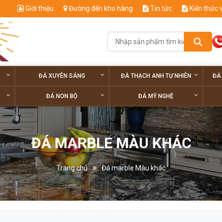
Giới thiệu
Đường đến kho hàng
Tin tức
Kiến thức 
ĐÁ XUYÊN SÁNG
ĐÁ THẠCH ANH TỰ NHIÊN
ĐÁ
ĐÁ NON BỘ
ĐÁ MỸ NGHỆ
ĐÁ MARBLE MÀU KHÁC
Trang chủ
Đá marble Màu khác