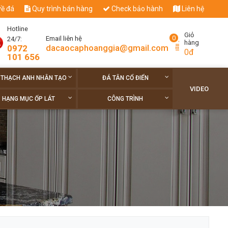
về đá
Quy trình bán hàng
Check bảo hành
Liên hệ
Hotline
Giỏ
0
Email liên hệ
24/7:
hàng
dacaocaphoanggia@gmail.com
0972
0đ
101 656
 THẠCH ANH NHÂN TẠO
ĐÁ TÂN CỔ ĐIỂN
VIDEO
HẠNG MỤC ỐP LÁT
CÔNG TRÌNH