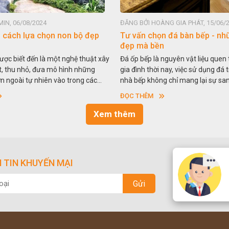
IN, 06/08/2024
ĐĂNG BỞI HOÀNG GIA PHÁT, 15/06/
- cách lựa chọn non bộ đẹp
Tư vấn chọn đá bàn bếp - nh
đẹp mà bền
ược biết đến là một nghệ thuật xây
Đá ốp bếp là nguyên vật liệu quen
t, thu nhỏ, đưa mô hình những
gia đình thời nay, việc sử dụng đá t
ớn ngoài tự nhiên vào trong các
nhà bếp không chỉ mang lại sự sa
y nói một cách khác, người ta gọi
cao tính thẩm mỹ mà còn bền bỉ th
ĐỌC THÊM
. Nghệ thuật hòn non bộ nhằm phục
So với nguyên liệu đá tự nhiên, đá
ích thưởng ngoạn và phong thủy
nhân tạo cũng khá phổ biến và kh
Xem thêm
ống.
dùng. Vậy nên chọn đá tự nhiên h
để ốp bếp tốt hơn. Hãy tìm hiểu n
nhé.
 TIN KHUYẾN MẠI
Gửi