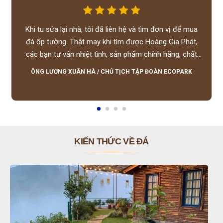
Khi tu sửa lại nhà, tôi đã liên hệ và tìm đơn vị để mua
đá ốp tường. Thật may khi tìm được Hoàng Gia Phát,
các bạn tư vấn nhiệt tình, sản phẩm chính hãng, chất
lượng tốt, giá hợp lý, hỗ trợ tận tình.
ÔNG LƯƠNG XUÂN HÀ
/
CHỦ TỊCH TẬP ĐOÀN ECOPARK
KIẾN THỨC VỀ ĐÁ