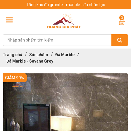
Tổng kho đá granite - manble - đá nhân tạo
0
Trang chủ
Sản phẩm
Đá Marble
Đá Marble - Savana Grey
GIẢM 90%