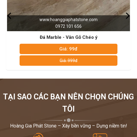
0972101656 – 0946916986. Hoàng gia phát luôn sẵn
sằng tư vấn và hỗ trợ khách hàng 24/7. Rất mong được
www.hoanggiaphatstone.com
chung tay làm đẹp cho ngôi nhà của bạn!
0972 101 656
Trân trọng!
Đá Marble - Vân Gỗ Chéo ý
Giá: 99đ
Giá: 999đ
TẠI SAO CÁC BẠN NÊN CHỌN CHÚNG
TÔI
Hoàng Gia Phát Stone – Xây bền vững – Dựng niềm tin!