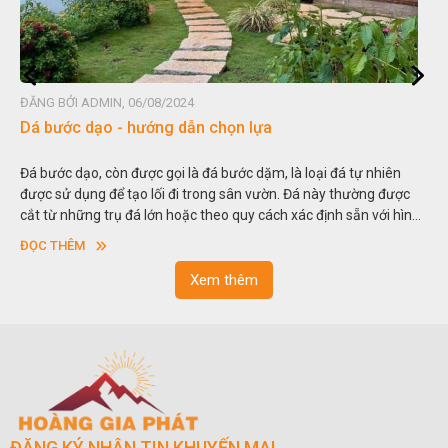
ĐĂNG BỞI ADMIN, 06/08/2024
Dá bước dạo - hướng dẫn chọn lựa
Đá bước dạo, còn được gọi là đá bước dặm, là loại đá tự nhiên
được sử dụng để tạo lối đi trong sân vườn. Đá này thường được
cắt từ những trụ đá lớn hoặc theo quy cách xác định sẵn với hình
vuông hoặc hình chữ nhật và có độ dày khác nhau.
ĐỌC THÊM
Xem thêm
ĐĂNG KÝ NHẬN TIN KHUYẾN MẠI