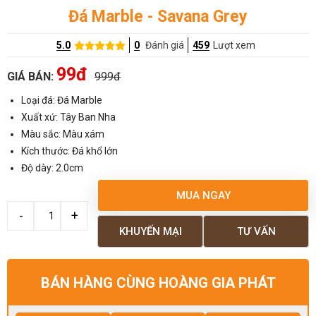
Đá Marble - Savana Grey
5.0
0
Đánh giá
459
Lượt xem
99đ
GIÁ BÁN:
999đ
Loại đá: Đá Marble
Xuất xứ: Tây Ban Nha
Màu sắc: Màu xám
Kích thước: Đá khổ lớn
Độ dày: 2.0cm
MUA NGAY
KHUYẾN MẠI
TƯ VẤN
BÁN HÀNG CÙNG HOÀNG GIA PHÁT