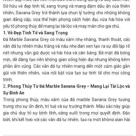
Sở hữu vẻ đẹp tinh tế, sang trọng và mang đậm dấu ấn của thiên
nhiên, Savana Grey trở thành lựa chọn lý tưởng cho những không
gian đẳng cấp, vừa thể hiện phong cách hiện đại, vừa hài hòa với
yếu tố phong thủy để mang lại tài lộc và may mắn cho gia chủ.
1. Vẻ Đẹp Tinh Tế và Sang Trọng
Đá Marble Savana Grey có màu xám nhẹ nhàng, thanh thoát, các
vân đá tự nhiên màu trắng và nâu nhẹ đan xen tạo ra sự đối lập rõ
nét nhưng vẫn giữ được vẻ hài hòa và cân bằng. Bề mặt đá bóng
mịn, dễ dàng tạo nên không gian sống hiện đại nhưng không kém
phần ấm cúng. Các vân đá tự nhiên mang đến một cảm giác gần
gũi với thiên nhiên, vừa nổi bật vừa tạo sự tinh tế cho mọi công
trình.
2
. Phong Thủy Từ Đá Marble Savana Grey – Mang Lại Tài Lộc và
Sự Bình An
Trong phong thủy, màu xám của đá marble Savana Grey tượng
trưng cho sự ổn định, trí tuệ và sự trưởng thành. Màu sắc này giúp
gia chủ duy trì sự bình tĩnh, sáng suốt trong mọi quyết định. Đặc
biệt, khi kết hợp với các vân đá tự nhiên, tạo ra một không gian hài
hòa và giúp tăng cường sự thịnh vượng, tài lộc.
Lợi ích phong thủy của đá Marble Savana Grey: