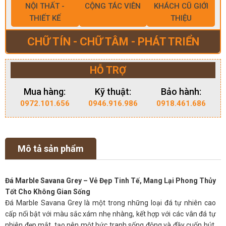
NỘI THẤT -
CỘNG TÁC VIÊN
KHÁCH CŨ GIỚI
THIẾT KẾ
THIỆU
CHỮ TÍN - CHỮ TÂM - PHÁT TRIỂN
HỖ TRỢ
Mua hàng:
Kỹ thuật:
Bảo hành:
0972.101.656
0946.916.986
0918.461.686
Mô tả sản phẩm
Đá Marble Savana Grey – Vẻ Đẹp Tinh Tế, Mang Lại Phong Thủy
Tốt Cho Không Gian Sống
Đá Marble Savana Grey là một trong những loại đá tự nhiên cao
cấp nổi bật với màu sắc xám nhẹ nhàng, kết hợp với các vân đá tự
nhiên đẹp mắt, tạo nên một bức tranh sống động và đầy cuốn hút.