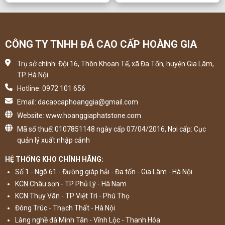
CÔNG TY TNHH ĐÁ CAO CẤP HOÀNG GIA
Trụ sở chính: Đội 16, Thôn Khoan Tế, xã Đa Tốn, huyện Gia Lâm,
TP. Hà Nội
Hotline: 0972 101 656
Email: dacaocaphoanggia@gmail.com
Website: www.hoanggiaphatstone.com
Mã số thuế: 0107851148 ngày cấp 07/04/2016, Nơi cấp: Cục
quản lý xuất nhập cảnh
HỆ THỐNG KHO CHÍNH HÃNG:
Số 1 - Ngõ 61 - Đường giáp hải - Đa tốn - Gia Lâm - Hà Nội
KCN Châu sơn - TP Phủ Lý - Hà Nam
KCN Thụy Vân - TP Việt Trì - Phú Thọ
Đông Trúc - Thạch Thất - Hà Nội
Làng nghề đá Minh Tân - Vĩnh Lộc - Thanh Hóa