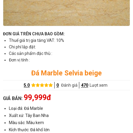
ĐƠN GIÁ TRÊN CHƯA BAO GỒM:
Thuế giá trị gia tăng VAT: 10%
Chi phí lắp đặt:
Các sản phẩm đặc thù :
Đơn vị tính :
Đá Marble Selvia beige
5.0
0
Đánh giá
470
Lượt xem
99,999đ
GIÁ BÁN:
Loại đá: Đá Marble
Xuất xứ: Tây Ban Nha
Màu sắc: Màu kem
Kích thước: Đá khổ lớn