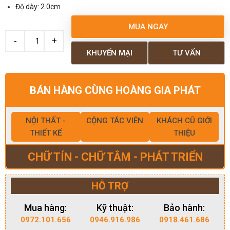
Độ dày: 2.0cm
MUA NGAY
KHUYẾN MẠI
TƯ VẤN
BÁN HÀNG CÙNG HOÀNG GIA PHÁT
NỘI THẤT -
CỘNG TÁC VIÊN
KHÁCH CŨ GIỚI
THIẾT KẾ
THIỆU
CHỮ TÍN - CHỮ TÂM - PHÁT TRIỂN
HỖ TRỢ
Mua hàng:
Kỹ thuật:
Bảo hành:
0972.101.656
0946.916.986
0918.461.686