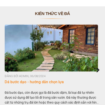
KIẾN THỨC VỀ ĐÁ
ĐĂNG BỞI ADMIN, 06/08/2024
Đá non bộ - cách lựa chọn non bộ đẹp
iên
Hòn non bộ được biết đến là một nghệ thuật xây dựng, sắp đặt
được
thu nhỏ, đưa mô hình những ngọn núi to lớn ngoài tự nhiên và
i hình
trong các vườn cảnh. Hay nói một cách khác, người ta gọi là “g