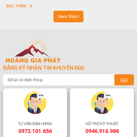
sơn”. Nghệ thuật hòn non bộ nhằm phục vụ cho mục đích thư
ĐỌC THÊM
ngoạn và phong thủy trong cuộc sống.
Xem thêm
ĐĂNG KÝ NHẬN TIN KHUYẾN MẠI
Gửi
TƯ VẤN BÁN HÀNG
HỖ TRỢ KỸ THUẬT
0972.101.656
0946.916.986