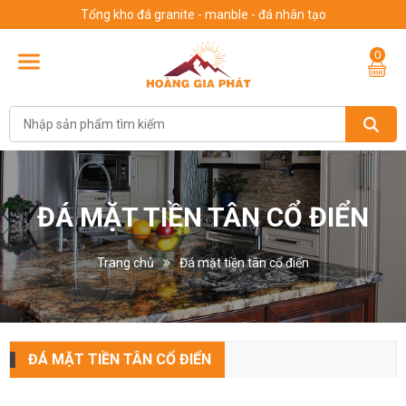
Tổng kho đá granite - manble - đá nhân tạo
0
ĐÁ MẶT TIỀN TÂN CỔ ĐIỂN
Trang chủ
Đá mặt tiền tân cổ điển
ĐÁ MẶT TIỀN TÂN CỔ ĐIỂN