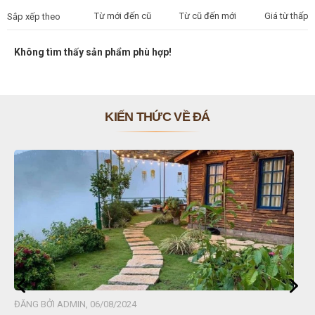
Từ mới đến cũ
Từ cũ đến mới
Giá từ thấp 
Sắp xếp theo
Không tìm thấy sản phẩm phù hợp!
KIẾN THỨC VỀ ĐÁ
ĐĂNG BỞI ADMIN, 06/08/2024