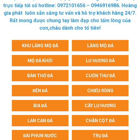
trực tiếp tới số hotline: 0972101656 – 0946916986. Hoàng
gia phát luôn sẵn sằng tư vấn và hỗ trợ khách hàng 24/7.
Rất mong được chung tay làm đẹp cho tấm lòng của
con,cháu dành cho tổ tiên!
KHU LĂNG MỘ ĐÁ
LĂNG MỘ ĐÁ
MỘ ĐÁ KHỐI
LƯ HƯƠNG ĐÁ
BÀN THỜ ĐÁ
CUỐN THƯ ĐÁ
ĐÈN ĐÁ
CHIẾU RỒNG
BIA ĐÁ
CÂY LƯ HƯƠNG
LAN CAN ĐÁ
CHÂN CỘT ĐÁ
ĐÀI PHUN NƯỚC
TRỤ ĐÁ