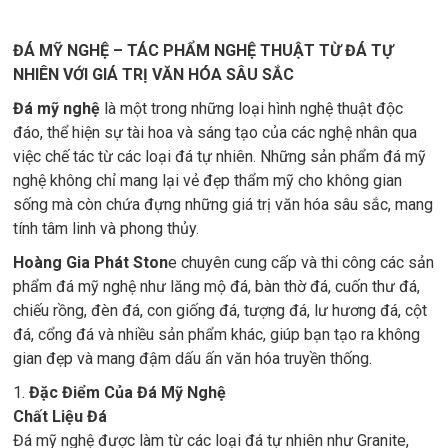
ĐÁ MỸ NGHỆ – TÁC PHẨM NGHỆ THUẬT TỪ ĐÁ TỰ
NHIÊN VỚI GIÁ TRỊ VĂN HÓA SÂU SẮC
Đá mỹ nghệ
là một trong những loại hình nghệ thuật độc
đáo, thể hiện sự tài hoa và sáng tạo của các nghệ nhân qua
việc chế tác từ các loại đá tự nhiên. Những sản phẩm đá mỹ
nghệ không chỉ mang lại vẻ đẹp thẩm mỹ cho không gian
sống mà còn chứa đựng những giá trị văn hóa sâu sắc, mang
tính tâm linh và phong thủy.
Hoàng Gia Phát Ston
e chuyên cung cấp và thi công các sản
phẩm đá mỹ nghệ như lăng mộ đá, bàn thờ đá, cuốn thư đá,
chiếu rồng, đèn đá, con giống đá, tượng đá, lư hương đá, cột
đá, cổng đá và nhiều sản phẩm khác, giúp bạn tạo ra không
gian đẹp và mang đậm dấu ấn văn hóa truyền thống.
1.
Đặc Điểm Của Đá Mỹ Nghệ
Chất Liệu Đá
Đá mỹ nghệ được làm từ các loại đá tự nhiên như Granite,