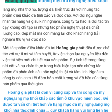
Hoàng gia phát
thương hiệu đá mỹ nghệ điêu khắc
lăng mộ, nhà thờ họ, tượng đá, kiến trúc đá với những tác
phẩm điêu khắc đá tinh xảo và độc đáo. Với đội ngũ nghệ
nhân tài năng và giàu kinh nghiệm, công ty tự hào là đối tác tin
cậy không chỉ tạo ra những tác phẩm nghệ thuật đá chất
lượng cao, đẹp mắt mà còn mang lại cho khách hàng trải
nghiệm thú vị và độc đáo.
Mỗi tác phẩm điêu khắc đá tại
Hoàng gia phát
đều được chế
tác với sự tỉ mỉ và tâm huyết, từ việc chọn lựa nguyên liệu đến
việc tái hiện mỗi chi tiết của sản phẩm. Sự tinh tế trong từng
nét cắt và sự chân thực trong biểu hiện tạo nên những tác
phẩm đá phản ánh sâu sắc nghệ thuật và tâm linh. Ngoài ra,
công ty còn cam kết đảm bảo chất lượng và độ bền của từng
sản phẩm qua thời gian.
Hoàng gia phát là đơn vị cung cấp và thi công đá mỹ
nghệ,lăng mộ khối khắp các tỉnh ở khu vực miền bắc . Để
được tư vấn chi tiết hơn về hạng mục đá mỹ nghệ,lăng mộ
khối,nhà thờ,đình chùa .., quý khách hàng vui lòng liên hệ