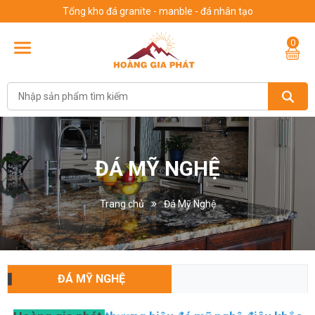
Tổng kho đá granite - manble - đá nhân tạo
0
ĐÁ MỸ NGHỆ
Trang chủ
Đá Mỹ Nghệ
ĐÁ MỸ NGHỆ