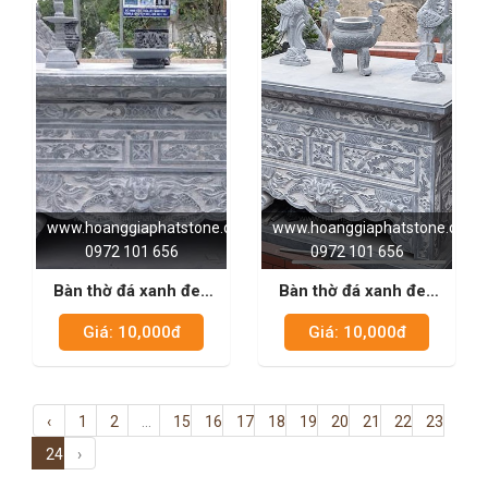
www.hoanggiaphatstone.com
www.hoanggiaphatstone.com
0972 101 656
0972 101 656
Bàn thờ đá xanh đen
Bàn thờ đá xanh đen
06
04
Giá: 10,000đ
Giá: 10,000đ
‹
1
2
...
15
16
17
18
19
20
21
22
23
24
›