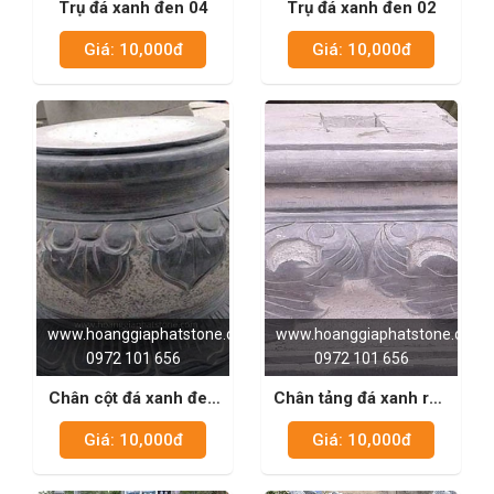
Trụ đá xanh đen 04
Trụ đá xanh đen 02
Giá: 10,000đ
Giá: 10,000đ
www.hoanggiaphatstone.com
www.hoanggiaphatstone.com
0972 101 656
0972 101 656
Chân cột đá xanh đen
Chân tảng đá xanh rêu
08
02
Giá: 10,000đ
Giá: 10,000đ