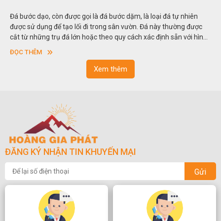
Đá bước dạo, còn được gọi là đá bước dặm, là loại đá tự nhiên
được sử dụng để tạo lối đi trong sân vườn. Đá này thường được
cắt từ những trụ đá lớn hoặc theo quy cách xác định sẵn với hình
vuông hoặc hình chữ nhật và có độ dày khác nhau.
ĐỌC THÊM
Xem thêm
ĐĂNG KÝ NHẬN TIN KHUYẾN MẠI
Gửi