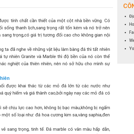
CÔN
Đị
ược tính chất cần thiết của một cột nhà bền vững. Có
Ho
ối sống thanh lịch,sang trọng rất tốn kém và nó trở nên
Fa
và sang trọng,có giá trị tương đối cao cho không gian nội
We
Yo
g ta đã nghe về những vật liệu làm bàng đá thì tất nhiên
 tự nhiên Granite và Marble thì độ bền của nó còn thể
hác nghiệt của thiên nhiên, nên nó sở hữu cho mình sự
nhiên
hối được khai thác từ các mỏ đá lớn từ các nước như
 khá quý hiếm và giá thành cao,bởi ngày nay các mỏ đá có
thì sẽ chịu lực cao hơn, không bị bạc màu,không bị ngấm
 một số loại như: đá hoa cương kim sa,vàng saphia,đen
 vẻ sang trọng, tinh tế. Đá marble có vân màu hấp dẫn,