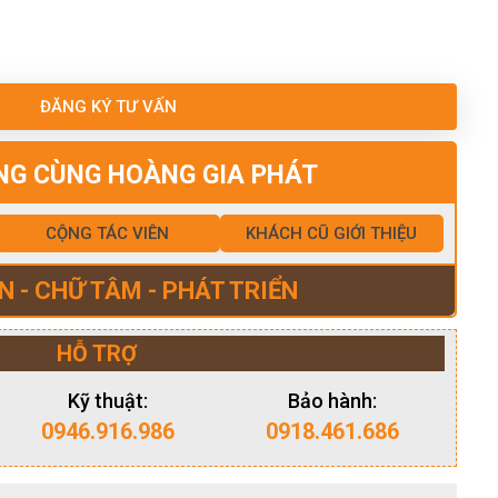
ĐĂNG KÝ TƯ VẤN
NG CÙNG HOÀNG GIA PHÁT
CỘNG TÁC VIÊN
KHÁCH CŨ GIỚI THIỆU
N - CHỮ TÂM - PHÁT TRIỂN
HỖ TRỢ
Kỹ thuật:
Bảo hành:
0946.916.986
0918.461.686