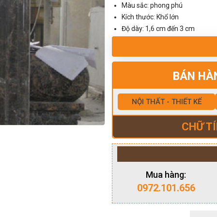
Màu sắc: phong phú
Kích thước: Khổ lớn
Độ dày: 1,6 cm đến 3 cm
BÁN HÀ
NỘI THẤT - THIẾT KẾ
CHỮ TÍ
Mua hàng:
0972.101.656