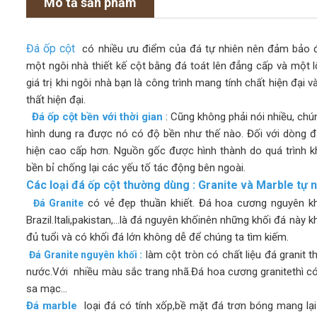
Mô tả sản phẩm
Đá ốp cột
có nhiều ưu điểm của đá tự nhiên nên đảm bảo đ
một ngôi nhà thiết kế cột bằng đá toát lên đẳng cấp và một l
giá trị khi ngôi nhà bạn là công trình mang tính chất hiện đại 
thất hiện đại.
Đá ốp cột bền với thời gian
: Cũng không phải nói nhiều, chún
hình dung ra được nó có độ bền như thế nào. Đối với dòng đá
hiện cao cấp hơn. Nguồn gốc được hình thành do quá trình k
bền bỉ chống lại các yếu tố tác động bên ngoài.
Các loại đá ốp cột thường dùng : Granite và Marble tự 
có vẻ đẹp thuần khiết. Đá hoa cương nguyên k
Đá Grani
te
Brazil.Itali,pakistan,…là đá nguyên khốinên những khối đá này
đủ tuổi và có khối đá lớn không dễ để chúng ta tìm kiếm.
làm cột tròn có chất liệu đá granit 
Đá Granite nguyên khối :
nước.Với nhiều màu sắc trang nhã.Đá hoa cương granitethì có
sa mạc…
Đá marble
loại đá có tính xốp,bề mặt đá trơn bóng mang lại