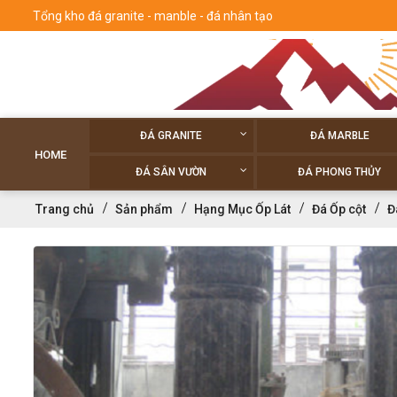
Tổng kho đá granite - manble - đá nhân tạo
ĐÁ GRANITE
ĐÁ MARBLE
HOME
ĐÁ SÂN VƯỜN
ĐÁ PHONG THỦY
Trang chủ
Sản phẩm
Hạng Mục Ốp Lát
Đá Ốp cột
Đ