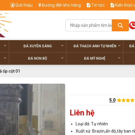
Giới thiệu
Đường đến kho hàng
Tin tức
Kiến thức 
ĐÁ XUYÊN SÁNG
ĐÁ THẠCH ANH TỰ NHIÊN
ĐÁ
ĐÁ NON BỘ
ĐÁ MỸ NGHỆ
á ốp cột 01
5.0
Liên hệ
Loại đá: Tự nhiên
Xuất xứ: Brazin,ấn độ,tây ban n