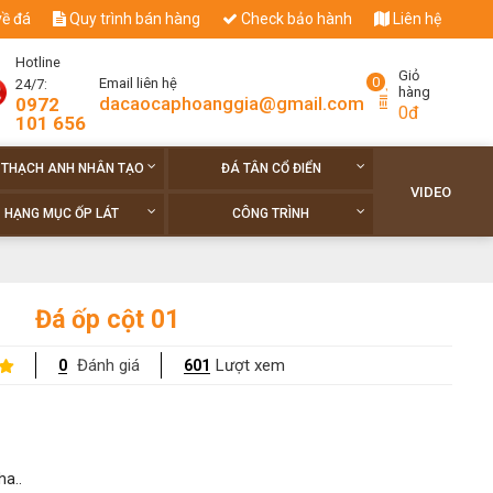
về đá
Quy trình bán hàng
Check bảo hành
Liên hệ
Hotline
Giỏ
0
Email liên hệ
24/7:
hàng
dacaocaphoanggia@gmail.com
0972
0đ
101 656
 THẠCH ANH NHÂN TẠO
ĐÁ TÂN CỔ ĐIỂN
VIDEO
HẠNG MỤC ỐP LÁT
CÔNG TRÌNH
Đá ốp cột 01
Đánh giá
Lượt xem
0
601
ha..