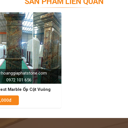
SẢN PHẨM LIÊN QUAN
, chịu nhiệt cực tốt sẽ đem đến cho ngôi nhà của bạn
ời gian.Một ngôi nhà đẳng cấp đi cùng là cột đá đẳng
ian ngôi nhà
 nhất,trong không gian nhà rộng như trung tâm thương
ều cho hiên nhà,sảnh nhà nổi bật lên,tôn lên kiến trúc
đa số ốp cột vuông và dòng đá granite rất được ưu
ợp với cổng sắt hoặc nhôm đúc của nhà phố,biệt thự..
..trao cho những ý tưởng để thành hiện thực
hoanggiaphatstone.com
0972 101 656
C CỦA CHÚNG TÔI - HÂN HẠNH
E: 0972101656 - 0946916986
rest Marble Ốp Cột Vuông
0,000đ