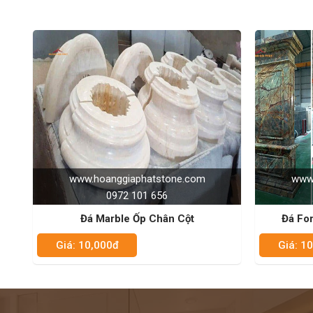
giàu kinh nghiệm. Bởi đá có khả năng vượt trội chống thấm
những hạng mục thi công có tuổi thọ lớn,bền và đẹp với th
cấp,thợ tay nghề điêu luyện,chuyên nghiệp..
Có thể ốp cột đá cho nhiều vị trí khác nhau trong không g
ốp cột trong nhà
: được ốp trong không gian sang trọng bậc
mại,biệt thự vila...
ốp cột sảnh,hiên
: sử dụng cột tròn hoặc cột vuông ốp đá nhi
bên ngoài ,kiến trúc toàn bộ ngôi nhà
ốp trụ cổng,sân vườn
: trụ cổng ốp cột đá,sân vườn đá ,
chuộng.Nó mang lại không gian ngoà trới sự tráng lệ khi kết h
kho đá hoàng gia phát là nơi quý khách tin tưởng
www.hoanggiaphatstone.com
www.
0972 101 656
NIỀM TIN CỦA KHÁCH LÀ HẠNH PHÚ
ĐƯỢC PHỤC VỤ QUÝ KHÁCH – HOTLIN
Đá Marble Ốp Chân Cột
Đá Fo
Giá: 10,000đ
Giá: 1