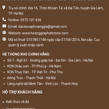
Trụ sở chính: Đội 16, Thôn Khoan Tế, xã Đa Tốn, huyện Gia Lâm,
TP. Hà Nội
Hotline: 0972 101 656
Email: dacaocaphoanggia@gmail.com
Website: www.hoanggiaphatstone.com
Mã số thuế: 0107851148 ngày cấp 07/04/2016, Nơi cấp: Cục
quản lý xuất nhập cảnh
HỆ THỐNG KHO CHÍNH HÃNG:
Số 1 - Ngõ 61 - Đường giáp hải - Đa tốn - Gia Lâm - Hà Nội
KCN Châu sơn - TP Phủ Lý - Hà Nam
KCN Thụy Vân - TP Việt Trì - Phú Thọ
Đông Trúc - Thạch Thất - Hà Nội
Làng nghề đá Minh Tân - Vĩnh Lộc - Thanh Hóa
HỖ TRỢ KHÁCH HÀNG
Kiến thức về đá
Quy trình bán hàng