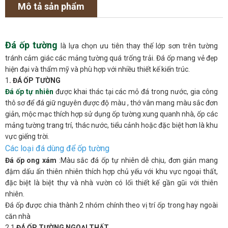
Mô tả sản phẩm
Đá ốp tường
là lựa chọn ưu tiên thay thế lớp sơn trên tường
tránh cảm giác các mảng tường quá trống trải. Đá ốp mang vẻ đẹp
hiện đại và thẩm mỹ và phù hợp với nhiều thiết kế kiến trúc.
1
. ĐÁ ỐP TƯỜNG
Đá ốp tự nhiên
được khai thác tại các mỏ đá trong nước, gia công
thô sơ để đá giữ nguyên được độ màu , thớ vân mang màu sắc đơn
giản, mộc mạc thích hợp sử dụng ốp tường xung quanh nhà, ốp các
mảng tường trang trí, thác nước, tiểu cảnh hoặc đặc biệt hơn là khu
vực giếng trời.
Các loại đá dùng để ốp tường
Đá ốp ong xám
:Màu sắc đá ốp tự nhiên dễ chịu, đơn giản mang
đậm dấu ấn thiên nhiên thích hợp chủ yếu với khu vực ngoại thất,
đặc biệt là biệt thự và nhà vườn có lối thiết kế gần gũi với thiên
nhiên.
Đá ốp được chia thành 2 nhóm chính theo vị trí ốp trong hay ngoài
căn nhà
2.1
ĐÁ ỐP TƯỜNG NGOẠI THẤT