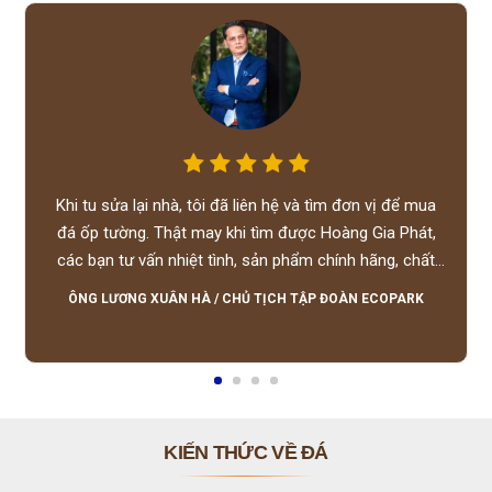
Khi tu sửa lại nhà, tôi đã liên hệ và tìm đơn vị để mua
đá ốp tường. Thật may khi tìm được Hoàng Gia Phát,
các bạn tư vấn nhiệt tình, sản phẩm chính hãng, chất
lượng tốt, giá hợp lý, hỗ trợ tận tình.
ÔNG LƯƠNG XUÂN HÀ
/
CHỦ TỊCH TẬP ĐOÀN ECOPARK
KIẾN THỨC VỀ ĐÁ