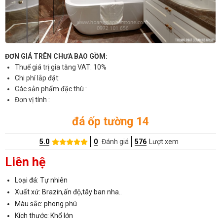
ĐƠN GIÁ TRÊN CHƯA BAO GỒM:
Thuế giá trị gia tăng VAT: 10%
Chi phí lắp đặt:
Các sản phẩm đặc thù :
Đơn vị tính :
đá ốp tường 14
5.0
0
Đánh giá
576
Lượt xem
Liên hệ
Loại đá: Tự nhiên
Xuất xứ: Brazin,ấn độ,tây ban nha..
Màu sắc: phong phú
Kích thước: Khổ lớn