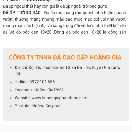
Đá ốp ngoại thất hay còn gọi là đá ốp ngoài trời bao gồm:
ĐÁ ỐP TƯỜNG RÀO
: Đá ốp rào, hàng rào quanh nhà hoặc quanh
vườn, thường mang những màu sắc mộc mạc đối với nhà vườn,
mang màu sắc hiện đại và sang trọng đối với kiểu nhà thiết kế hiện
đại.Đá ốp bóc đen 10×20 :Dòng đá bóc đen 10×20 là dòng sản
phẩm ốp hàng rào đẹp tự nhiên, màu sắc dễ chịu xám đen, thích
hợp với nhiều kiểu nhà và thiết kế.
Đá ốp marble 30×60 : Dòng đá marble có bề mặt đánh bóng mịn,
CÔNG TY TNHH ĐÁ CAO CẤP HOÀNG GIA
màu sắc các viên ngẫu nhiên. Khổ đá to 30x60cm khiến thợ dễ ốp
và thi công nhanh. Việc vệ sinh đá sau khi sử dụng cũng rất đơn
Địa chỉ: Đội 16, Thôn Khoan Tế, xã Đa Tốn, huyện Gia Lâm,
giản hơn nhiều so với các dòng đá khác.
HN
Đá ốp sọc dưa 3d :Đá sọc dưa 3d với những viên đen và trắng xám
Hotline: 0972 101 656
kết hợp không đồng nhất tạo nên một bức tranh đá tinh tế cho sân
Facebook:
Hoàng Gia Phát
vườn. Đá sọc dưa 3d được ốp từng viên đá nhỏ với độ dày và kích
thước không đồng nhất tạo nên một vẻ đẹp hiện đại và ấn tượng.
Website:
www.hoanggiaphatstone.com
Đá ốp xanh rêu
mài vát 10×20 : Đá xanh rêu mài vát 10×20 cũng là
Youtube:
Hoàng Gia phát
một sự lựa chọn hoàn hảo với gia chủ thích không gian xanh sân
vườn.
Đá ốp khu vực chân móng
, tạo cảm giác vững trãi cho ngôi nhà.
Đá ốp mang vẻ đẹp tự nhiên, sang trọng góp phần làm sạch sẽ khu