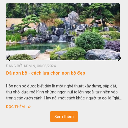
ĐĂNG BỞI ADMIN, 06/08/2024
Đá non bộ - cách lựa chọn non bộ đẹp
Hòn non bộ được biết đến là một nghệ thuật xây dựng, sắp đặt,
thu nhỏ, đưa mô hình những ngọn núi to lớn ngoài tự nhiên vào
trong các vườn cảnh. Hay nói một cách khác, người ta gọi là “giả
sơn”. Nghệ thuật hòn non bộ nhằm phục vụ cho mục đích thưởng
ĐỌC THÊM
ngoạn và phong thủy trong cuộc sống.
Xem thêm