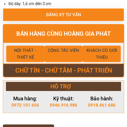
Độ dày: 1,6 cm đến 3 cm
ĐĂNG KÝ TƯ VẤN
BÁN HÀNG CÙNG HOÀNG GIA PHÁT
NỘI THẤT -
CỘNG TÁC VIÊN
KHÁCH CŨ GIỚI
THIẾT KẾ
THIỆU
CHỮ TÍN - CHỮ TÂM - PHÁT TRIỂN
HỖ TRỢ
Mua hàng:
Kỹ thuật:
Bảo hành:
0972.101.656
0946.916.986
0918.461.686