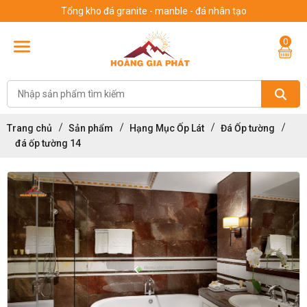
Tổng kho đá granite - manble - đá nhân tạo
0
Trang chủ
Sản phẩm
Hạng Mục Ốp Lát
Đá Ốp tường
đá ốp tường 14