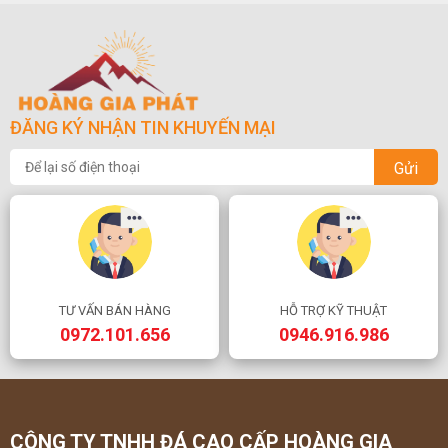
ĐĂNG KÝ NHẬN TIN KHUYẾN MẠI
Gửi
TƯ VẤN BÁN HÀNG
HỖ TRỢ KỸ THUẬT
0972.101.656
0946.916.986
CÔNG TY TNHH ĐÁ CAO CẤP HOÀNG GIA