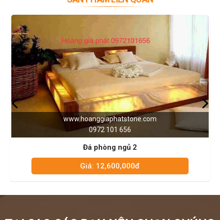
nhau phù hợp với nhu cầu đa dạng của người dùng.
Đá tự nhiên
có độ bền cao, chịu được nhiệt độ và thời tiết khắc
nghiệt,bền bỉ theo thời gian,những vân tự nhiên rất sang trọng
Trong khi đó,
đá nhân tạo
được làm từ cốt đá tự nhiên và các chất
phụ gia, có độ thẩm mỹ cao, dễ lau chùi và có nhiều màu sắc, họa
tiết và kích thước. Thế nhưng, đá nhân tạo cũng dễ bị trầy xước,
bong tróc và không chịu được nhiệt độ cao.
Vì thế, bạn có thể cân nhắc về mặt tài chính, sở thích và không gian
phòng ngủ để chọn chất liệu đá là tự nhiên hay nhân tạo cho phù
hợp.
Giá thành của đá ốp tường
www.hoanggiaphatstone.com
0972 101 656
Một điều bạn cũng cần quan tâm trước khi có ý định mua và thi
công đá ốp tường dành cho phòng ngủ là vấn đề giá thành sản
Đá phòng ngủ 2
phẩm. Tùy vào khả năng tài chính, bạn nên chọn những loại đá có
giá thành hợp lý, phù hợp với túi tiền và nhu cầu của mình.
Giá: 12,600,000đ
Trong quá trình mua, bạn nên tìm hiểu và so sánh giá, chất lượng
sản phẩm của những nhà cung cấp uy tín để có sự lựa chọn phù
hợp. Đồng thời, bạn cũng nên tính toán chi phí thi công và lắp đặt
đá ốp tường phòng ngủ, để có được một không gian phòng ngủ
đẹp, sang trọng và ấm cúng với chi phí tiết kiệm nhất.