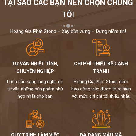
TẠI SAO CÁC BẠN NÊN CHỌN CHÚNG
Hãy gọi cho chúng tôi
0972101656
để được tư vấn,cụ
thể..giải đáp mọi thắc mắc của bạn
TÔI
Hoàng Gia Phát Stone – Xây bền vững – Dựng niềm tin!
TƯ VẤN NHIỆT TÌNH,
CHI PHÍ THIẾT KẾ CẠNH
CHUYÊN NGHIỆP
TRANH
Luôn sẵn sàng lắng nghe để
Hoàng Gia Phát Stone đảm
tư vấn những sản phẩm phù
bảo công việc được thực hiện
hợp nhất cho bạn
với mức chi phí tối thiểu nhất.
QUY TRÌNH LÀM VIỆC
ĐA DẠNG MẪU MÃ