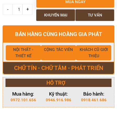
MUA NGAY
KHUYẾN MẠI
TƯ VẤN
BÁN HÀNG CÙNG HOÀNG GIA PHÁT
NỘI THẤT -
CỘNG TÁC VIÊN
KHÁCH CŨ GIỚI
THIẾT KẾ
THIỆU
CHỮ TÍN - CHỮ TÂM - PHÁT TRIỂN
HỖ TRỢ
Mua hàng:
Kỹ thuật:
Bảo hành:
0972.101.656
0946.916.986
0918.461.686