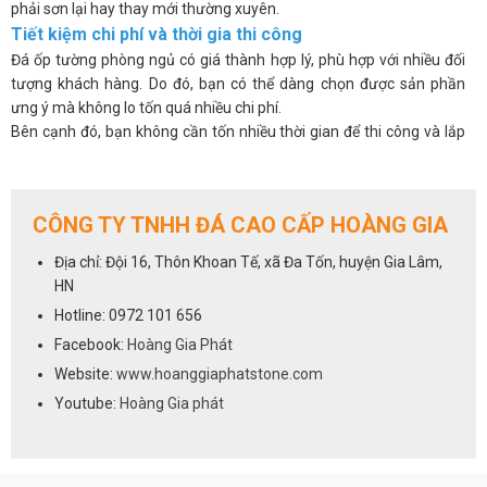
phải sơn lại hay thay mới thường xuyên.
Tiết kiệm chi phí và thời gia thi công
Đá ốp tường phòng ngủ có giá thành hợp lý, phù hợp với nhiều đối
tượng khách hàng. Do đó, bạn có thể dàng chọn được sản phần
ưng ý mà không lo tốn quá nhiều chi phí.
Bên cạnh đó, bạn không cần tốn nhiều thời gian để thi công và lắp
đặt, không phải đục phá hay cắt gọt nhiều. Nhờ vậy, quá trình ốp đá
lên tường diễn ra nhanh chóng và tiết kiệm công sức cho đội ngũ thi
công.
CÔNG TY TNHH ĐÁ CAO CẤP HOÀNG GIA
Cách lựa chọn đá ốp tường phòng ngủ tốt nhất
Hiện nay, đá ốp tường dành cho phòng ngủ là một trong những vật
Địa chỉ: Đội 16, Thôn Khoan Tế, xã Đa Tốn, huyện Gia Lâm,
liệu trang trí nội thất được bán chạy nhất. Tuy nhiên, để có được
HN
một không gian phòng ngủ đẹp, sang trọng và ấm cúng, bạn cần
Hotline: 0972 101 656
lựa chọn đá ốp tường tốt, phù hợp với diện tích, phong cách và
Facebook:
Hoàng Gia Phát
ngân sách của mình. Dưới đây là một số tiêu chí cần lưu ý khi lựa
chọn đá ốp tường phòng ngủ:
Website:
www.hoanggiaphatstone.com
Chất lượng đá
Youtube:
Hoàng Gia phát
Đây là tiêu chí quan trọng nhất, bởi nó ảnh hưởng đến độ bền, đẹp
và an toàn của đá ốp tường. Bạn nên chọn những loại đá có chất
lượng cao, chịu được va đập, hạn chế trầy xước, sự thay đổi nhiệt