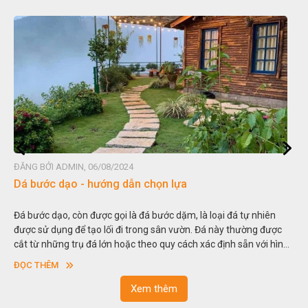
ĐĂNG BỞI ADMIN, 06/08/2024
Dá bước dạo - hướng dẫn chọn lựa
Đá bước dạo, còn được gọi là đá bước dặm, là loại đá tự nhiên
được sử dụng để tạo lối đi trong sân vườn. Đá này thường được
cắt từ những trụ đá lớn hoặc theo quy cách xác định sẵn với hình
vuông hoặc hình chữ nhật và có độ dày khác nhau.
ĐỌC THÊM
Xem thêm