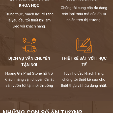
KHOA HỌC
Chúng tôi cung cấp đa dạng
các loại mẫu mã của đá tự
Trung thực, mạch lạc, rõ ràng
nhiên trên thị trường.
là yêu cầu tối thiết khi làm
việc với khách hàng.
DỊCH VỤ VẬN CHUYỂN
THIẾT KẾ SÁT VỚI THỰC
TẬN NƠI
TẾ
Hoàng Gia Phát Stone hỗ trợ
Tùy nhu cầu khách hàng,
khách hàng vận chuyển đá lát
chúng tôi thiết kế sao cho
sân vườn tới tận nơi thi công
thiết thực và hữu dụng nhất.
NHỮNG CON SỐ ẤN TƯỢNG