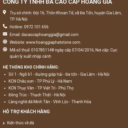
CÔNG TY TNHH ĐÁ CAO CẤP HOÀNG GIA
Trụ sở chính: Đội 16, Thôn Khoan Tế, xã Đa Tốn, huyện Gia Lâm,
TP. Hà Nội
Hotline: 0972 101 656
Email: dacaocaphoanggia@gmail.com
Website: www.hoanggiaphatstone.com
Mã số thuế: 0107851148 ngày cấp 07/04/2016, Nơi cấp: Cục
quản lý xuất nhập cảnh
HỆ THỐNG KHO CHÍNH HÃNG:
Số 1 - Ngõ 61 - Đường giáp hải - Đa tốn - Gia Lâm - Hà Nội
KCN Châu sơn - TP Phủ Lý - Hà Nam
KCN Thụy Vân - TP Việt Trì - Phú Thọ
Đông Trúc - Thạch Thất - Hà Nội
Làng nghề đá Minh Tân - Vĩnh Lộc - Thanh Hóa
HỖ TRỢ KHÁCH HÀNG
Kiến thức về đá