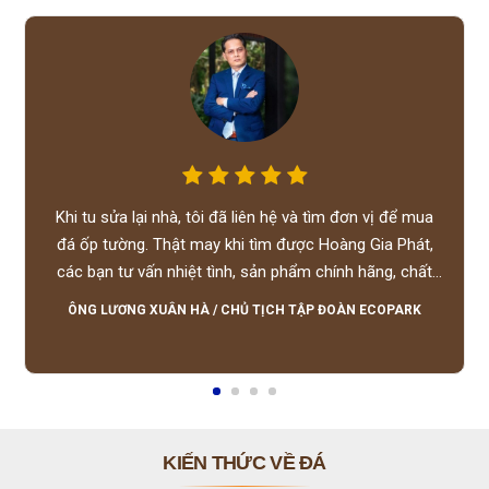
Khi tu sửa lại nhà, tôi đã liên hệ và tìm đơn vị để mua
đá ốp tường. Thật may khi tìm được Hoàng Gia Phát,
các bạn tư vấn nhiệt tình, sản phẩm chính hãng, chất
lượng tốt, giá hợp lý, hỗ trợ tận tình.
ÔNG LƯƠNG XUÂN HÀ
/
CHỦ TỊCH TẬP ĐOÀN ECOPARK
KIẾN THỨC VỀ ĐÁ