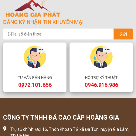
ĐĂNG KÝ NHẬN TIN KHUYẾN MẠI
Gửi
TƯ VẤN BÁN HÀNG
HỖ TRỢ KỸ THUẬT
0972.101.656
0946.916.986
CÔNG TY TNHH ĐÁ CAO CẤP HOÀNG GIA
Trụ sở chính: Đội 16, Thôn Khoan Tế, xã Đa Tốn, huyện Gia Lâm,
TP. Hà Nội