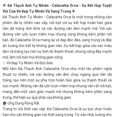
🌟
Đá Thạch Anh Tự Nhiên - Calacatta Orca - Sự Kết Hợp Tuyệt
Vời Của Vẻ Đẹp Tự Nhiên Và Sang Trọng
🌟
Đá Thạch Anh Tự Nhiên - Calacatta Orca là một trong những sản
phẩm đá tự nhiên cao cấp, nổi bật với sự kết hợp hoàn hảo giữa
nền đá trắng tinh khôi và các đường vân đen mạnh mẽ. Với các
đường vân uốn lượn mềm mại nhưng cũng không kém phần nổi
bật, đá Calacatta Orca mang lại vẻ đẹp độc đáo, sang trọng và đầy
ấn tượng cho bất kỳ không gian nào. Sự kết hợp giữa các sắc màu
đen và trắng tạo nên sự tinh tế, thanh thoát, nhưng cũng đầy mạnh
mẽ, làm nổi bật mọi không gian sống.
✨ Vẻ Đẹp Tự Nhiên Và Độc Đáo
Mỗi tấm Đá Thạch Anh Calacatta Orca như một tác phẩm nghệ
thuật tự nhiên, với các đường vân đen chạy ngang qua nền đá
trắng, tạo nên một sự pha trộn hoàn hảo giữa sự thanh thoát và
sức mạnh. Những vân đá uốn lượn mềm mại nhưng vẫn rất nổi bật,
mang đến một cảm giác mạnh mẽ nhưng không kém phần sang
trọng, thể hiện sự quý phái của không gian.
🏠 Ứng Dụng Rộng Rãi
Trang trí nội thất cao cấp: Đá Calacatta Orca là sự lựa chọn hoàn
hảo cho các không gian nội thất sang trọng. Từ sàn nhà, tường cho