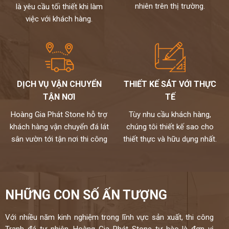
nhiên trên thị trường.
là yêu cầu tối thiết khi làm
việc với khách hàng.
DỊCH VỤ VẬN CHUYỂN
THIẾT KẾ SÁT VỚI THỰC
TẬN NƠI
TẾ
Hoàng Gia Phát Stone hỗ trợ
Tùy nhu cầu khách hàng,
khách hàng vận chuyển đá lát
chúng tôi thiết kế sao cho
sân vườn tới tận nơi thi công
thiết thực và hữu dụng nhất.
NHỮNG CON SỐ ẤN TƯỢNG
Với nhiều năm kinh nghiệm trong lĩnh vực sản xuất, thi công
Tranh đá tự nhiên, Hoàng Gia Phát Stone tự hào là đơn vị