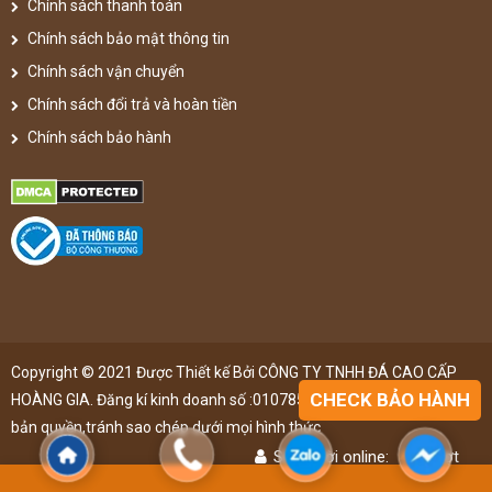
Chính sách thanh toán
Chính sách bảo mật thông tin
Chính sách vận chuyển
Chính sách đổi trả và hoàn tiền
Chính sách bảo hành
Copyright © 2021 Được Thiết kế Bởi CÔNG TY TNHH ĐÁ CAO CẤP
CHECK BẢO HÀNH
HOÀNG GIA. Đăng kí kinh doanh số :0107851148 ,đã được đăng kí
bản quyền,tránh sao chép dưới mọi hình thức
Số người online:
48
lượt
Lượt truy cập:
4903748
lượt