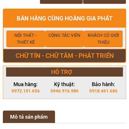
BÁN HÀNG CÙNG HOÀNG GIA PHÁT
NỘI THẤT -
CỘNG TÁC VIÊN
KHÁCH CŨ GIỚI
THIẾT KẾ
THIỆU
CHỮ TÍN - CHỮ TÂM - PHÁT TRIỂN
HỖ TRỢ
Mua hàng:
Kỹ thuật:
Bảo hành:
0972.101.656
0946.916.986
0918.461.686
Mô tả sản phẩm