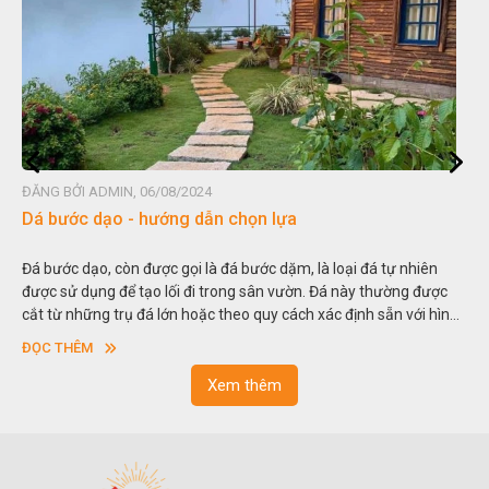
ĐĂNG BỞI ADMIN, 06/08/2024
Đá non bộ - cách lựa chọn non bộ đẹp
n
Hòn non bộ được biết đến là một nghệ thuật xây dựng, sắp đặt,
ược
thu nhỏ, đưa mô hình những ngọn núi to lớn ngoài tự nhiên vào
hình
trong các vườn cảnh. Hay nói một cách khác, người ta gọi là “gi
sơn”. Nghệ thuật hòn non bộ nhằm phục vụ cho mục đích thưởn
ĐỌC THÊM
ngoạn và phong thủy trong cuộc sống.
Xem thêm