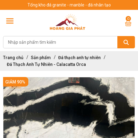
Tổng kho đá granite - manble - đá nhân tạo
0
Trang chủ
Sản phẩm
Đá thạch anh tự nhiên
Đá Thạch Anh Tự Nhiên - Calacatta Orca
GIẢM 90%