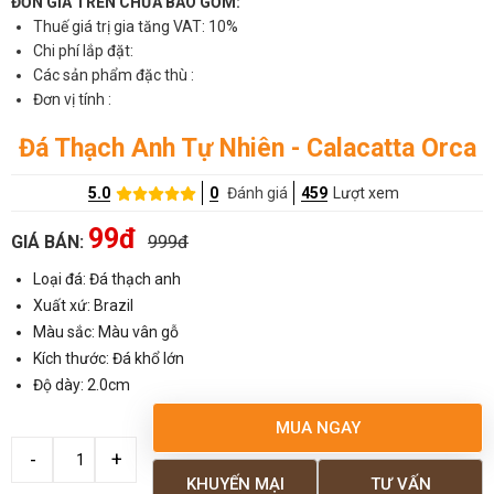
ĐƠN GIÁ TRÊN CHƯA BAO GỒM:
Thuế giá trị gia tăng VAT: 10%
Chi phí lắp đặt:
Các sản phẩm đặc thù :
Đơn vị tính :
Đá Thạch Anh Tự Nhiên - Calacatta Orca
5.0
0
Đánh giá
459
Lượt xem
99đ
GIÁ BÁN:
999đ
Loại đá: Đá thạch anh
Xuất xứ: Brazil
Màu sắc: Màu vân gỗ
Kích thước: Đá khổ lớn
Độ dày: 2.0cm
MUA NGAY
KHUYẾN MẠI
TƯ VẤN