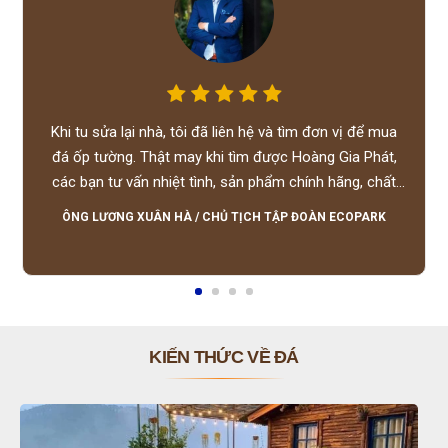
Khi tu sửa lại nhà, tôi đã liên hệ và tìm đơn vị để mua
đá ốp tường. Thật may khi tìm được Hoàng Gia Phát,
các bạn tư vấn nhiệt tình, sản phẩm chính hãng, chất
lượng tốt, giá hợp lý, hỗ trợ tận tình.
ÔNG LƯƠNG XUÂN HÀ
/
CHỦ TỊCH TẬP ĐOÀN ECOPARK
KIẾN THỨC VỀ ĐÁ